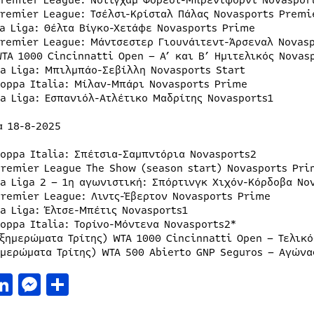
Premier League: Νότιγχαμ Φόρεστ-Μπρέντφορντ Novaspor
Premier League: Τσέλσι-Κρίσταλ Πάλας Novasports Premi
La Liga: Θέλτα Βίγκο-Χετάφε Novasports Prime
Premier League: Μάντσεστερ Γιουνάιτεντ-Άρσεναλ Novas
WTA 1000 Cincinnatti Open – Α’ και Β’ Hμιτελικός Novas
La Liga: Μπιλμπάο-Σεβίλλη Novasports Start
Coppa Italia: Μίλαν-Μπάρι Novasports Prime
La Liga: Εσπανιόλ-Ατλέτικο Μαδρίτης Novasports1
α 18-8-2025
Coppa Italia: Σπέτσια-Σαμπντόρια Novasports2
Premier League The Show (season start) Novasports Pri
La Liga 2 – 1η αγωνιστική: Σπόρτινγκ Χιχόν-Κόρδοβα No
Premier League: Λιντς-Έβερτον Novasports Prime
La Liga: Έλτσε-Μπέτις Novasports1
Coppa Italia: Τορίνο-Μόντενα Novasports2*
(ξημερώματα Τρίτης) WTA 1000 Cincinnatti Open – Τελικό
ημερώματα Τρίτης) WTA 500 Abierto GNP Seguros – Αγώνα
acebook
LinkedIn
Messenger
Μοιραστείτε