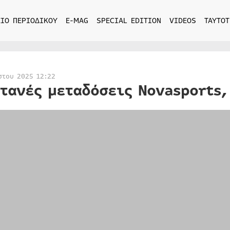
ΙΟ ΠΕΡΙΟΔΙΚΟΥ
E-MAG
SPECIAL EDITION
VIDEOS
ΤΑΥΤΟΤ
στου 2025 12:22
τανές μεταδόσεις Novasports,