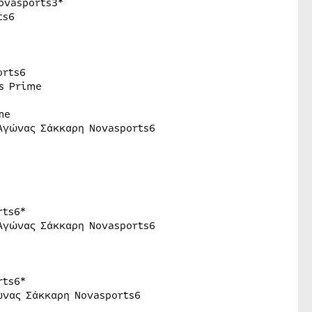
ovasports3*
ts6
orts6
s Prime
me
Αγώνας Σάκκαρη Novasports6
rts6*
Αγώνας Σάκκαρη Novasports6
rts6*
ώνας Σάκκαρη Novasports6