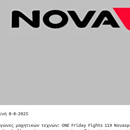
ευή 8-8-2025
Αγώνες μαχητικών τεχνών: ONE Friday Fights 119 Novasp