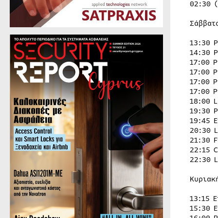
02:30 
Σάββατ
13:30 
14:30 
17:00 
17:00 
17:00 
17:00 
18:00 
19:30 
19:45 
20:30 
21:30 
22:15 
22:30 
Κυριακ
13:15 
15:30 