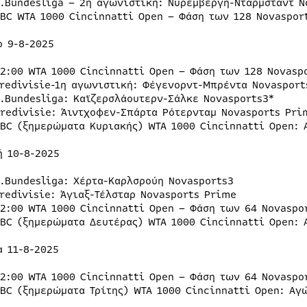
2.Bundesliga – 2η αγωνιστική: Νυρεμβέργη-Ντάρμσταντ N
TBC WTA 1000 Cincinnatti Open – Φάση των 128 Novaspor
ο 9-8-2025
22:00 WTA 1000 Cincinnatti Open – Φάση των 128 Novasp
Eredivisie-1η αγωνιστική: Φέγενορντ-Μπρέντα Novasport
2.Bundesliga: Καϊζερσλάουτερν-Σάλκε Novasports3*
Eredivisie: Άιντχοφεν-Σπάρτα Ρότερνταμ Novasports Pri
TBC (ξημερώματα Κυριακής) WTA 1000 Cincinnatti Open: 
ή 10-8-2025
2.Bundesliga: Χέρτα-Καρλσρούη Novasports3
Eredivisie: Άγιαξ-Τέλσταρ Novasports Prime
22:00 WTA 1000 Cincinnatti Open – Φάση των 64 Novaspo
TBC (ξημερώματα Δευτέρας) WTA 1000 Cincinnatti Open: 
α 11-8-2025
22:00 WTA 1000 Cincinnatti Open – Φάση των 64 Novaspo
TBC (ξημερώματα Τρίτης) WTA 1000 Cincinnatti Open: Αγ