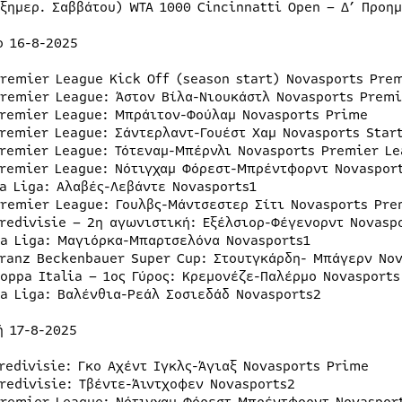
(ξημερ. Σαββάτου) WTA 1000 Cincinnatti Open – Δ’ Προημ
ο 16-8-2025
Premier League Kick Off (season start) Novasports Pre
Premier League: Άστον Βίλα-Νιουκάστλ Novasports Premi
Premier League: Μπράιτον-Φούλαμ Novasports Prime
Premier League: Σάντερλαντ-Γουέστ Χαμ Novasports Star
Premier League: Τότεναμ-Μπέρνλι Novasports Premier Le
Premier League: Νότιγχαμ Φόρεστ-Μπρέντφορντ Novaspor
La Liga: Αλαβές-Λεβάντε Novasports1
Premier League: Γουλβς-Μάντσεστερ Σίτι Novasports Pre
Eredivisie – 2η αγωνιστική: Εξέλσιορ-Φέγενορντ Novasp
La Liga: Μαγιόρκα-Μπαρτσελόνα Novasports1
Franz Beckenbauer Super Cup: Στουτγκάρδη- Μπάγερν No
Coppa Italia – 1ος Γύρος: Κρεμονέζε-Παλέρμο Novasports
La Liga: Βαλένθια-Ρεάλ Σοσιεδάδ Novasports2
ή 17-8-2025
Eredivisie: Γκο Αχέντ Ιγκλς-Άγιαξ Novasports Prime
Eredivisie: Τβέντε-Άιντχοφεν Novasports2