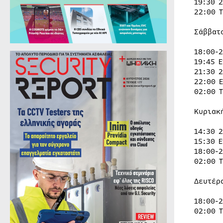
19:30 
22:00 
Σάββατ
18:00-
19:45 
21:30 
22:00 
02:00 
Κυριακ
14:30 
15:30 
18:00-
02:00 
Δευτέρ
18:00-
02:00 