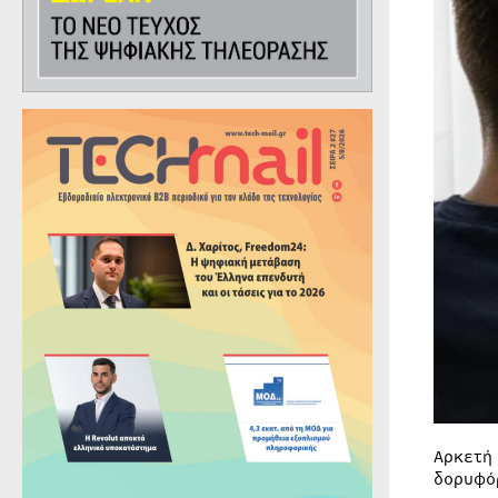
Αρκετή
δορυφό