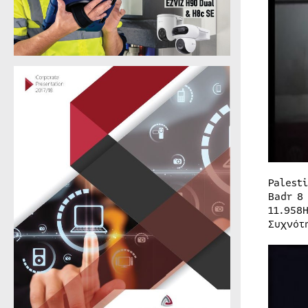
Palest
Badr 8 
11.958
Συχνότ