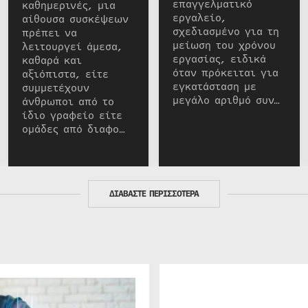
επαγγελματικό
καθημερινές, μια
εργαλείο,
αίθουσα συσκέψεων
σχεδιασμένο για τη
πρέπει να
μείωση του χρόνου
λειτουργεί άμεσα,
εργασίας, ειδικά
καθαρά και
όταν πρόκειται για
αξιόπιστα, είτε
εγκατάσταση με
συμμετέχουν
μεγάλο αριθμό συν…
άνθρωποι από το
ίδιο γραφείο είτε
ομάδες από διαφο…
ΔΙΑΒΑΣΤΕ ΠΕΡΙΣΣΟΤΕΡΑ