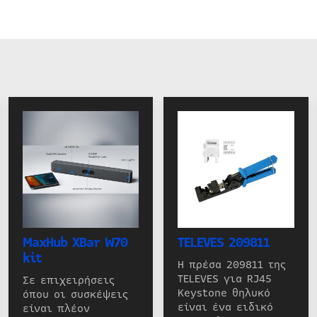
MaxHub XBar W70
TELEVES 209811
kit
Η πρέσα 209811 της
TELEVES για RJ45
Σε επιχειρήσεις
Keystone θηλυκό
όπου οι συσκέψεις
είναι ένα ειδικό
είναι πλέον