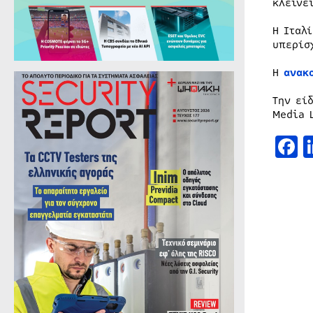
κλείνε
Η Ιταλ
υπερίσ
Η
ανακ
Την εί
Media 
F