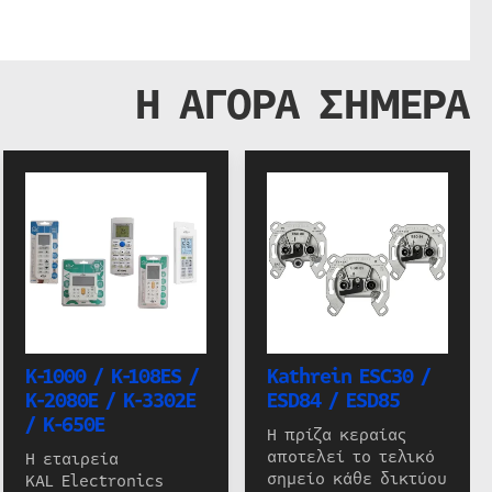
Η ΑΓΟΡΑ ΣΗΜΕΡΑ
K-1000 / K-108ES /
Kathrein ESC30 /
K-2080E / K-3302E
ESD84 / ESD85
/ K-650E
Η πρίζα κεραίας
αποτελεί το τελικό
Η εταιρεία
σημείο κάθε δικτύου
KAL Electronics