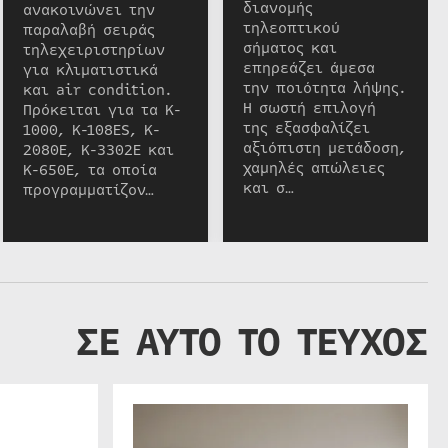
διανομής
ανακοινώνει την
τηλεοπτικού
παραλαβή σειράς
σήματος και
τηλεχειριστηρίων
επηρεάζει άμεσα
για κλιματιστικά
την ποιότητα λήψης.
και air condition.
Η σωστή επιλογή
Πρόκειται για τα K-
της εξασφαλίζει
1000, K-108ES, K-
αξιόπιστη μετάδοση,
2080E, K-3302E και
χαμηλές απώλειες
K-650E, τα οποία
και σ…
προγραμματίζον…
ΣΕ ΑΥΤΟ ΤΟ ΤΕΥΧΟΣ