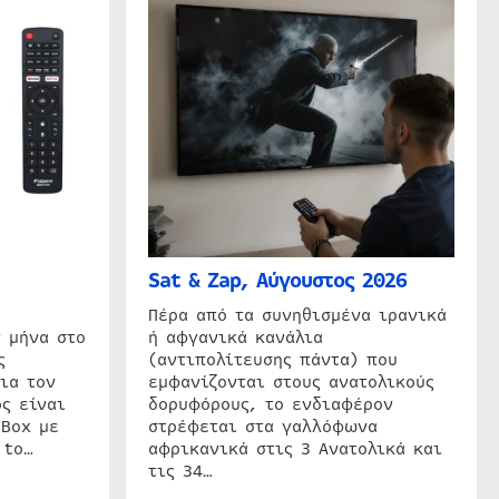
Sat & Zap, Αύγουστος 2026
η
Πέρα από τα συνηθισμένα ιρανικά
 μήνα στο
ή αφγανικά κανάλια
ς
(αντιπολίτευσης πάντα) που
ια τον
εμφανίζονται στους ανατολικούς
ς είναι
δορυφόρους, το ενδιαφέρον
 Box με
στρέφεται στα γαλλόφωνα
 to…
αφρικανικά στις 3 Ανατολικά και
τις 34…