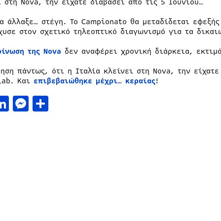
ι στη Nova, την είχατε διαβάσει από τις 5 Ιουνίου…
ία άλλαξε… στέγη. Το Campionato θα μεταδίδεται εφεξής
χυσε στον σχετικό τηλεοπτικό διαγωνισμό για τα δικαι
οίνωση της Nova
δεν αναφέρει χρονική διάρκεια, εκτιμά
δηση πάντως, ότι η Ιταλία κλείνει στη Nova, την είχατε
Lab. Και
επιβεβαιώθηκε μέχρι… κεραίας
!
acebook
LinkedIn
Messenger
Μοιραστείτε