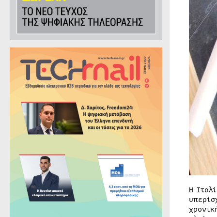
Η Ιταλ
υπερίσ
χρονικ