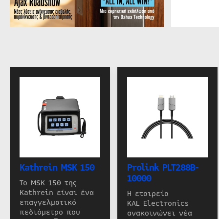
Kathrein MSK 150
Prolink PLT288B-
10000
Το MSK 150 της
Kathrein είναι ένα
Η εταιρεία
επαγγελματικό
KAL Electronics
πεδιόμετρο που
ανακοινώνει νέα