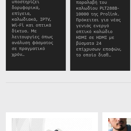
υποστηρίζει
παραλαβή του
δορυφορικά,
καλωδίου PLT288B-
επίγεια,
10000 της Prolink.
καλωδιακά, IPTV,
Πρόκειται για νέας
Wi-Fi και οπτικά
γενιάς ενεργό
δίκτυα. Με
οπτικό καλώδιο
λειτουργίες όπως
HDMI σε HDMI με
ανάλυση φάσματος
βύσματα 24
σε πραγματικό
επίχρυσων επαφών,
χρόν…
το οποίο διαθ…