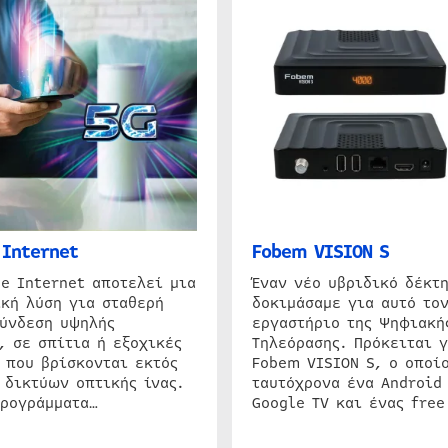
Internet
Fobem VISION S
e Internet αποτελεί μια
Έναν νέο υβριδικό δέκτ
κή λύση για σταθερή
δοκιμάσαμε για αυτό τον
σύνδεση υψηλής
εργαστήριο της Ψηφιακή
, σε σπίτια ή εξοχικές
Τηλεόρασης. Πρόκειται γ
 που βρίσκονται εκτός
Fobem VISION S, ο οποίο
 δικτύων οπτικής ίνας.
ταυτόχρονα ένα Android
προγράμματα…
Google TV και ένας free