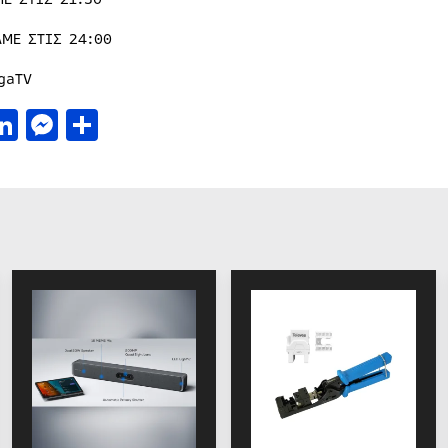
AME ΣΤΙΣ 24:00
gaTV
acebook
LinkedIn
Messenger
Μοιραστείτε