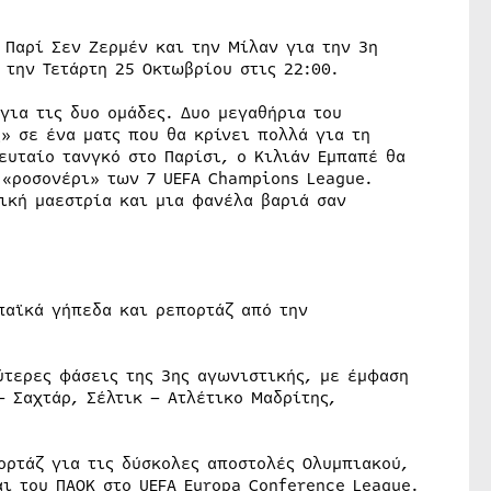
 Παρί Σεν Ζερμέν και την Μίλαν για την 3η
την Τετάρτη 25 Οκτωβρίου στις 22:00.
για τις δυο ομάδες. Δυο μεγαθήρια του
» σε ένα ματς που θα κρίνει πολλά για τη
ευταίο τανγκό στο Παρίσι, ο Κιλιάν Εμπαπέ θα
 «ροσονέρι» των 7 UEFA Champions League.
ική μαεστρία και μια φανέλα βαριά σαν
παϊκά γήπεδα και ρεπορτάζ από την
ύτερες φάσεις της 3ης αγωνιστικής, με έμφαση
 Σαχτάρ, Σέλτικ – Ατλέτικο Μαδρίτης,
ορτάζ για τις δύσκολες αποστολές Ολυμπιακού,
αι του ΠΑΟΚ στο UEFA Europa Conference League.