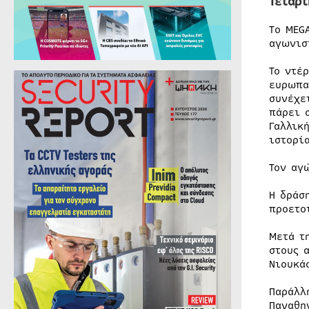
Τετάρτ
To MEG
αγωνισ
Το ντέ
ευρωπα
συνέχε
πάρει 
Γαλλικ
ιστορί
Τον αγ
Η δράσ
προετο
Μετά τ
στους 
Νιουκά
Παράλλ
Παναθη