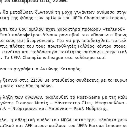
η 25 Οκτωβρίου στις 22:00.
A θα μεταδώσει ζωντανά τη μάχη γιγάντων ανάμεσα στην
τική της φάσης των ομίλων του UEFA Champions League, 
ρμπι του 6ου ομίλου έχει χαρακτήρα πρόωρου «τελικού» 
ϊκού ποδοσφαίρου δίνουν ραντεβού στο «Παρκ ντε Πρενς
ιά τους στη διοργάνωση. Για να μην αποδειχθεί… το τελ
στις πλάτες του τους πρωταθλητές Γαλλίας κόντρα στους
ή φινέτσα και ποδόσφαιρο ποιότητας απέναντι στην ιταλ
α. Το UEFA Champions League στα καλύτερα του!
ώνα περιγράφει ο Αντώνης Κατσαρός.
η ξεκινά στις 21:30 με απευθείας συνδέσεις με τα ευρω
ιμασία των δύο ομάδων.
η λήξη των αγώνων, ακολουθεί το Post-Game με τις καλ
αγώνες Γιουνγκ Μποϊς – Μάντσεστερ Σίτι, Μπαρτσελόνα –
στλ – Ντόρτμουντ και Μπράγκα – Ρεάλ Μαδρίτης.
ηλα, η αθλητική ομάδα του MEGA μεταφέρει πλούσιο ρεπ
ναϊκού και ΑΕΚ στους ομίλους του UEFA Europa League κ