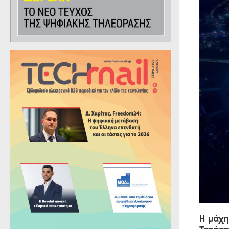
H μάχη