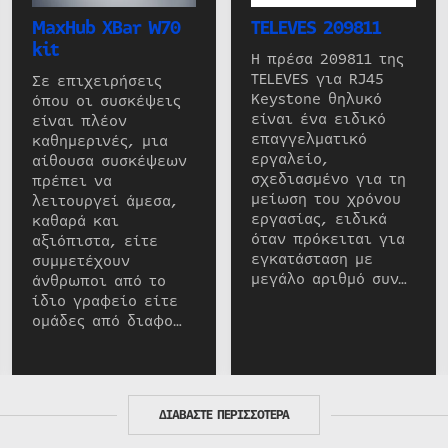
MaxHub XBar W70
TELEVES 209811
kit
Η πρέσα 209811 της
TELEVES για RJ45
Σε επιχειρήσεις
Keystone θηλυκό
όπου οι συσκέψεις
είναι ένα ειδικό
είναι πλέον
επαγγελματικό
καθημερινές, μια
εργαλείο,
αίθουσα συσκέψεων
σχεδιασμένο για τη
πρέπει να
μείωση του χρόνου
λειτουργεί άμεσα,
εργασίας, ειδικά
καθαρά και
όταν πρόκειται για
αξιόπιστα, είτε
εγκατάσταση με
συμμετέχουν
μεγάλο αριθμό συν…
άνθρωποι από το
ίδιο γραφείο είτε
ομάδες από διαφο…
ΔΙΑΒΑΣΤΕ ΠΕΡΙΣΣΟΤΕΡΑ