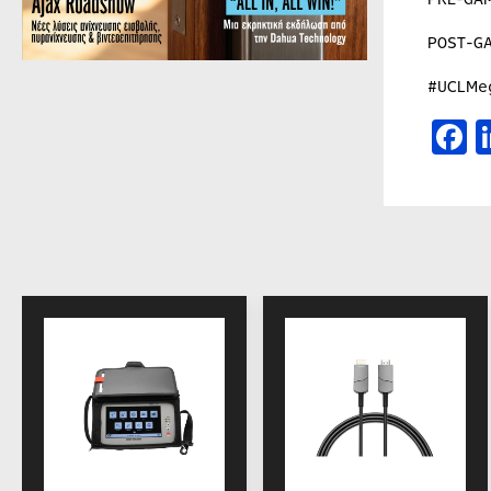
POST-G
#UCLMe
F