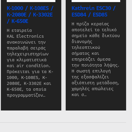
K-1000 / K-108ES /
Kathrein ESC30 /
K-2080E / K-3302E
ESD84 / ESD85
/ K-650E
Η πρίζα κεραίας
αποτελεί το τελικό
Η εταιρεία
σημείο κάθε δικτύου
KAL Electronics
διανομής
ανακοινώνει την
τηλεοπτικού
παραλαβή σειράς
σήματος και
τηλεχειριστηρίων
επηρεάζει άμεσα
για κλιματιστικά
την ποιότητα λήψης.
και air condition.
Η σωστή επιλογή
Πρόκειται για τα K-
της εξασφαλίζει
1000, K-108ES, K-
αξιόπιστη μετάδοση,
2080E, K-3302E και
χαμηλές απώλειες
K-650E, τα οποία
και σ…
προγραμματίζον…