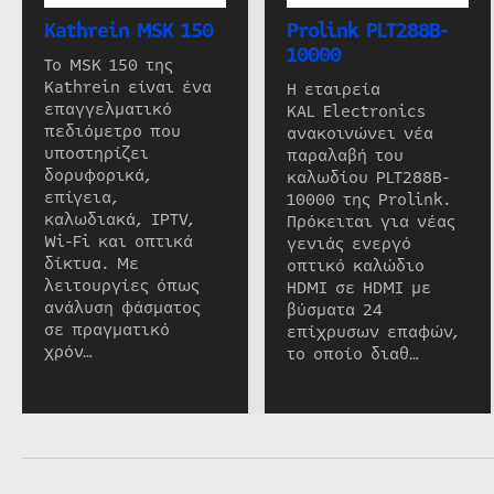
Kathrein MSK 150
Prolink PLT288B-
10000
Το MSK 150 της
Kathrein είναι ένα
Η εταιρεία
επαγγελματικό
KAL Electronics
πεδιόμετρο που
ανακοινώνει νέα
υποστηρίζει
παραλαβή του
δορυφορικά,
καλωδίου PLT288B-
επίγεια,
10000 της Prolink.
καλωδιακά, IPTV,
Πρόκειται για νέας
Wi-Fi και οπτικά
γενιάς ενεργό
δίκτυα. Με
οπτικό καλώδιο
λειτουργίες όπως
HDMI σε HDMI με
ανάλυση φάσματος
βύσματα 24
σε πραγματικό
επίχρυσων επαφών,
χρόν…
το οποίο διαθ…