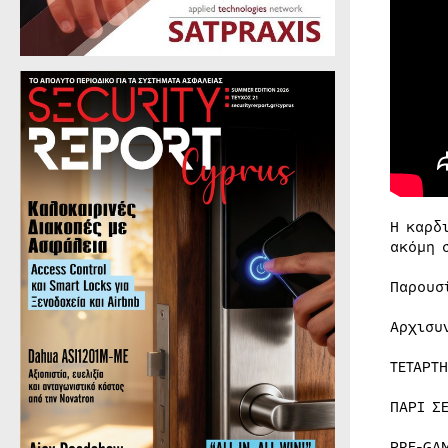
Η καρδ
ακόμη 
Παρουσ
Αρχισυ
ΤΕΤΑΡΤ
ΠΑΡΙ Σ
PRE-GA