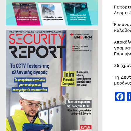
Ρεπορτ
Δερμιτ
Έρευνα
καλαθο
Αποκάλ
γραμμα
Παρεμβ
36 χρό
Τη Δευ
μεσάνυ
F