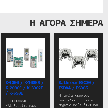
Η ΑΓΟΡΑ ΣΗΜΕΡΑ
K-1000 / K-108ES /
Kathrein ESC30 /
K-2080E / K-3302E
ESD84 / ESD85
/ K-650E
Η πρίζα κεραίας
αποτελεί το τελικό
Η εταιρεία
σημείο κάθε δικτύου
KAL Electronics