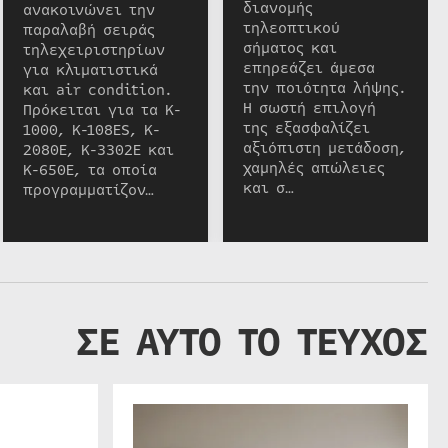
διανομής
ανακοινώνει την
τηλεοπτικού
παραλαβή σειράς
σήματος και
τηλεχειριστηρίων
επηρεάζει άμεσα
για κλιματιστικά
την ποιότητα λήψης.
και air condition.
Η σωστή επιλογή
Πρόκειται για τα K-
της εξασφαλίζει
1000, K-108ES, K-
αξιόπιστη μετάδοση,
2080E, K-3302E και
χαμηλές απώλειες
K-650E, τα οποία
και σ…
προγραμματίζον…
ΣΕ ΑΥΤΟ ΤΟ ΤΕΥΧΟΣ