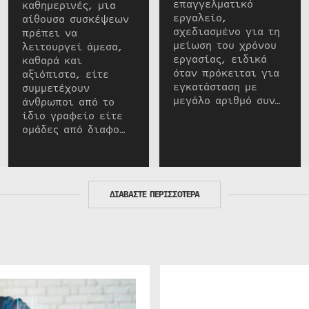
επαγγελματικό
καθημερινές, μια
εργαλείο,
αίθουσα συσκέψεων
σχεδιασμένο για τη
πρέπει να
μείωση του χρόνου
λειτουργεί άμεσα,
εργασίας, ειδικά
καθαρά και
όταν πρόκειται για
αξιόπιστα, είτε
εγκατάσταση με
συμμετέχουν
μεγάλο αριθμό συν…
άνθρωποι από το
ίδιο γραφείο είτε
ομάδες από διαφο…
ΔΙΑΒΑΣΤΕ ΠΕΡΙΣΣΟΤΕΡΑ