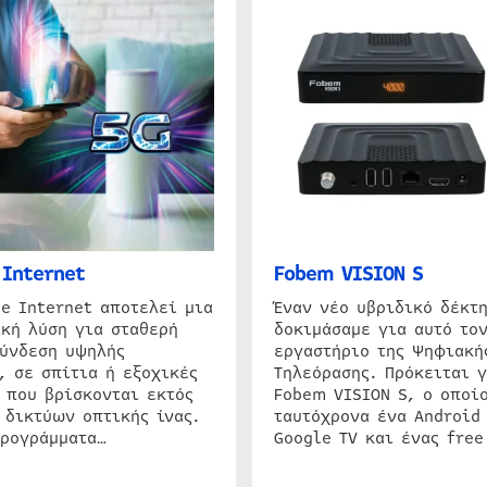
Internet
Fobem VISION S
e Internet αποτελεί μια
Έναν νέο υβριδικό δέκτ
κή λύση για σταθερή
δοκιμάσαμε για αυτό τον
σύνδεση υψηλής
εργαστήριο της Ψηφιακή
, σε σπίτια ή εξοχικές
Τηλεόρασης. Πρόκειται γ
 που βρίσκονται εκτός
Fobem VISION S, ο οποίο
 δικτύων οπτικής ίνας.
ταυτόχρονα ένα Android
προγράμματα…
Google TV και ένας free