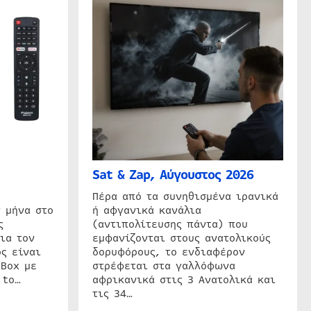
Sat & Zap, Αύγουστος 2026
η
Πέρα από τα συνηθισμένα ιρανικά
 μήνα στο
ή αφγανικά κανάλια
ς
(αντιπολίτευσης πάντα) που
ια τον
εμφανίζονται στους ανατολικούς
ς είναι
δορυφόρους, το ενδιαφέρον
 Box με
στρέφεται στα γαλλόφωνα
 to…
αφρικανικά στις 3 Ανατολικά και
τις 34…