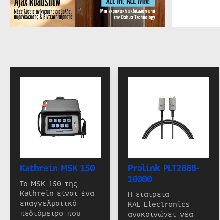
Kathrein MSK 150
Prolink PLT288B-
10000
Το MSK 150 της
Kathrein είναι ένα
Η εταιρεία
επαγγελματικό
KAL Electronics
πεδιόμετρο που
ανακοινώνει νέα