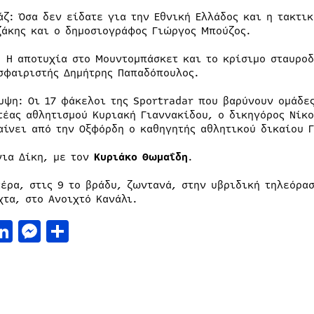
άζ: Όσα δεν είδατε για την Εθνική Ελλάδος και η τακτι
ζάκης και ο δημοσιογράφος Γιώργος Μπούζος.
: Η αποτυχία στο Μουντομπάσκετ και το κρίσιμο σταυρο
σφαιριστής Δημήτρης Παπαδόπουλος.
υψη: Οι 17 φάκελοι της Sportradar που βαρύνουν ομάδες
τέας αθλητισμού Κυριακή Γιαννακίδου, ο δικηγόρος Νίκ
αίνει από την Οξφόρδη ο καθηγητής αθλητικού δικαίου 
νια Δίκη, με τον
Κυριάκο Θωμαΐδη
.
τέρα, στις 9 το βράδυ, ζωντανά, στην υβριδική τηλεόρα
χτα, στο Ανοιχτό Κανάλι.
acebook
LinkedIn
Messenger
Μοιραστείτε