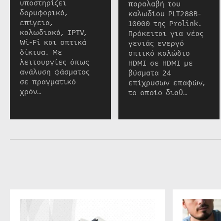
υποστηρίζει
παραλαβή του
δορυφορικά,
καλωδίου PLT288B-
επίγεια,
10000 της Prolink.
καλωδιακά, IPTV,
Πρόκειται για νέας
Wi-Fi και οπτικά
γενιάς ενεργό
δίκτυα. Με
οπτικό καλώδιο
λειτουργίες όπως
HDMI σε HDMI με
ανάλυση φάσματος
βύσματα 24
σε πραγματικό
επίχρυσων επαφών,
χρόν…
το οποίο διαθ…