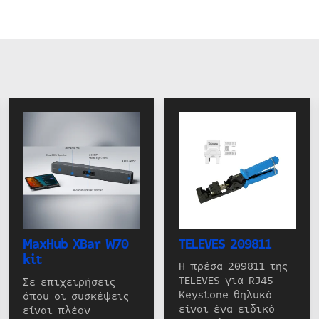
MaxHub XBar W70
TELEVES 209811
kit
Η πρέσα 209811 της
TELEVES για RJ45
Σε επιχειρήσεις
Keystone θηλυκό
όπου οι συσκέψεις
είναι ένα ειδικό
είναι πλέον