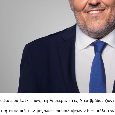
ροβιότερο talk show, τη Δευτέρα, στις 9 το βράδυ, ζωντ
τική εκπομπή των μεγάλων αποκαλύψεων δίνει πάλι τον 