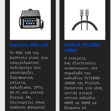
Kathrein MSK 150
Prolink PLT288B-
10000
Το MSK 150 της
Kathrein είναι ένα
Η εταιρεία
επαγγελματικό
KAL Electronics
πεδιόμετρο που
ανακοινώνει νέα
υποστηρίζει
παραλαβή του
δορυφορικά,
καλωδίου PLT288B-
επίγεια,
10000 της Prolink.
καλωδιακά, IPTV,
Πρόκειται για νέας
Wi-Fi και οπτικά
γενιάς ενεργό
δίκτυα. Με
οπτικό καλώδιο
λειτουργίες όπως
HDMI σε HDMI με
ανάλυση φάσματος
βύσματα 24