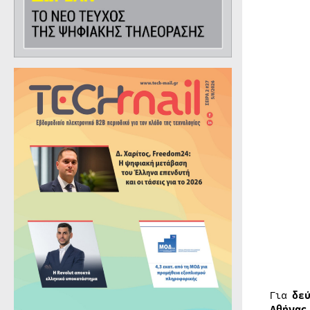
Για
δε
Αθήνας