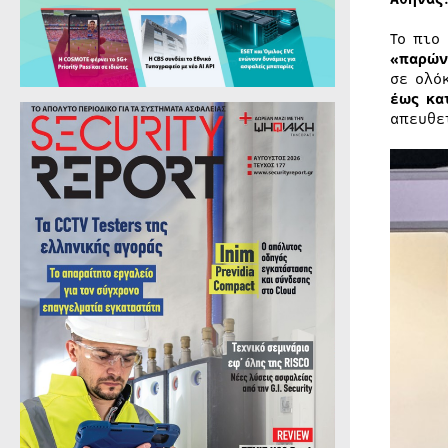
Το πιο
«παρών
σε ολό
έως κα
απευθε