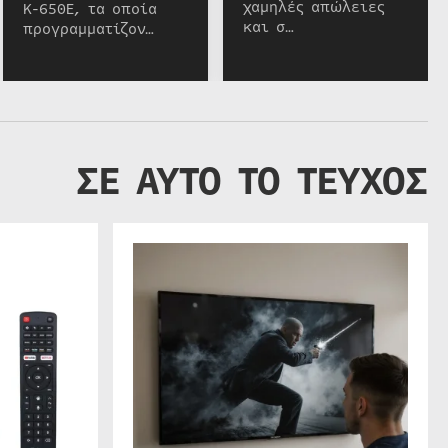
χαμηλές απώλειες
K-650E, τα οποία
και σ…
προγραμματίζον…
ΣΕ ΑΥΤΟ ΤΟ ΤΕΥΧΟΣ