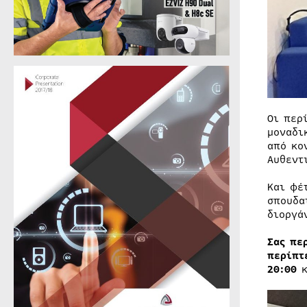
Οι περ
μοναδι
από κο
Αυθεντ
Και φέ
σπουδα
διοργά
Σας πε
περίπτ
20:00