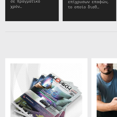
σε πραγματικό
επίχρυσων επαφών,
χρόν…
το οποίο διαθ…