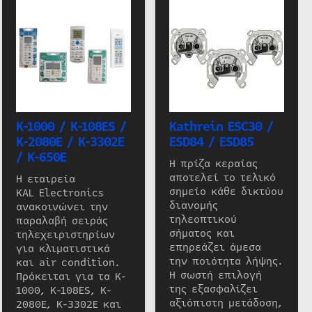
K-1000 / K-108ES /
Kathrein ESC30 /
K-2080E / K-3302E
ESD84 / ESD85
/ K-650E
Η πρίζα κεραίας
αποτελεί το τελικό
Η εταιρεία
σημείο κάθε δικτύου
KAL Electronics
διανομής
ανακοινώνει την
τηλεοπτικού
παραλαβή σειράς
σήματος και
τηλεχειριστηρίων
επηρεάζει άμεσα
για κλιματιστικά
την ποιότητα λήψης.
και air condition.
Η σωστή επιλογή
Πρόκειται για τα K-
της εξασφαλίζει
1000, K-108ES, K-
αξιόπιστη μετάδοση,
2080E, K-3302E και