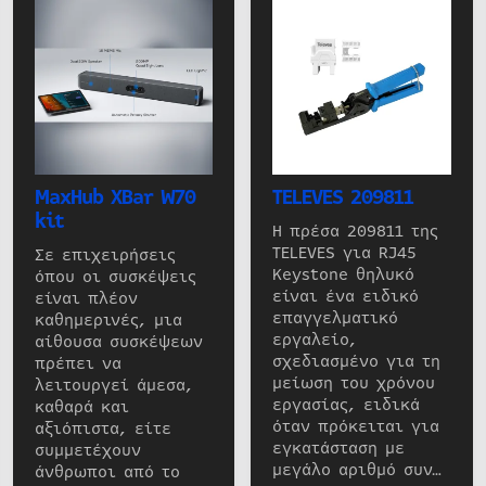
MaxHub XBar W70
TELEVES 209811
kit
Η πρέσα 209811 της
TELEVES για RJ45
Σε επιχειρήσεις
Keystone θηλυκό
όπου οι συσκέψεις
είναι ένα ειδικό
είναι πλέον
επαγγελματικό
καθημερινές, μια
εργαλείο,
αίθουσα συσκέψεων
σχεδιασμένο για τη
πρέπει να
μείωση του χρόνου
λειτουργεί άμεσα,
εργασίας, ειδικά
καθαρά και
όταν πρόκειται για
αξιόπιστα, είτε
εγκατάσταση με
συμμετέχουν
μεγάλο αριθμό συν…
άνθρωποι από το