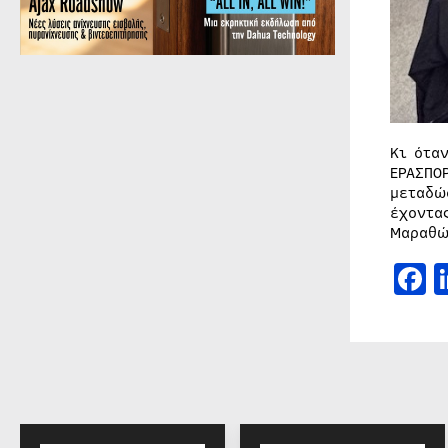
Κι ότα
ΕΡΑΣΠΟ
μεταδώ
έχοντα
Μαραθώ
F