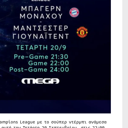
hampions League με το σούπερ ντέρμπι ανάμεσα
αυτή την Τετάρτη 20 Σεπτεμβρίου, στις 22:00.