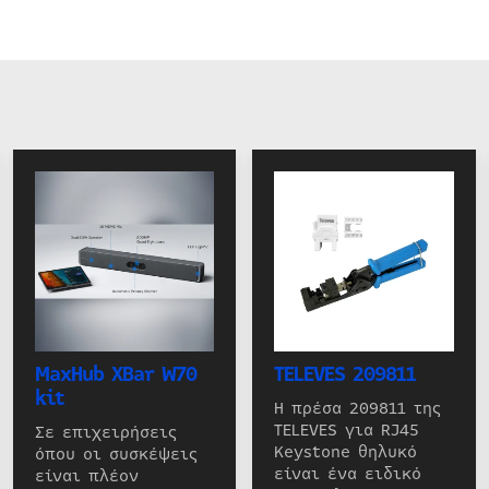
MaxHub XBar W70
TELEVES 209811
kit
Η πρέσα 209811 της
TELEVES για RJ45
Σε επιχειρήσεις
Keystone θηλυκό
όπου οι συσκέψεις
είναι ένα ειδικό
είναι πλέον