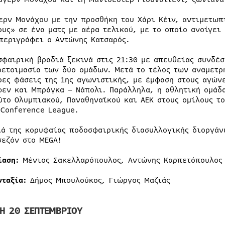
ερν Μονάχου με την προσθήκη του Χάρι Κέιν, αντιμετωπί
ους» σε ένα ματς με αέρα τελικού, με το οποίο ανοίγει
περιγράφει ο Αντώνης Κατσαρός.
σφαιρική βραδιά ξεκινά στις 21:30 με απευθείας συνδέ
οετοιμασία των δύο ομάδων. Μετά το τέλος των αναμετρ
ρες φάσεις της 1ης αγωνιστικής, με έμφαση στους αγώνε
φεν και Μπράγκα – Νάπολι. Παράλληλα, η αθλητική ομάδ
ύτο Ολυμπιακού, Παναθηναϊκού και ΑΕΚ στους ομίλους το
 Conference League.
ιά της κορυφαίας ποδοσφαιρικής διασυλλογικής διοργάν
σεζόν στο MEGA!
ίαση:
Μένιος Σακελλαρόπουλος, Αντώνης Καρπετόπουλος
νταξία:
Δήμος Μπουλούκος, Γιώργος Μαζιάς
ΤΗ 20 ΣΕΠΤΕΜΒΡΙΟΥ