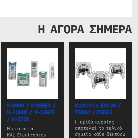
Η ΑΓΟΡΑ ΣΗΜΕΡΑ
K-1000 / K-108ES /
Kathrein ESC30 /
K-2080E / K-3302E
ESD84 / ESD85
/ K-650E
Η πρίζα κεραίας
αποτελεί το τελικό
Η εταιρεία
σημείο κάθε δικτύου
KAL Electronics