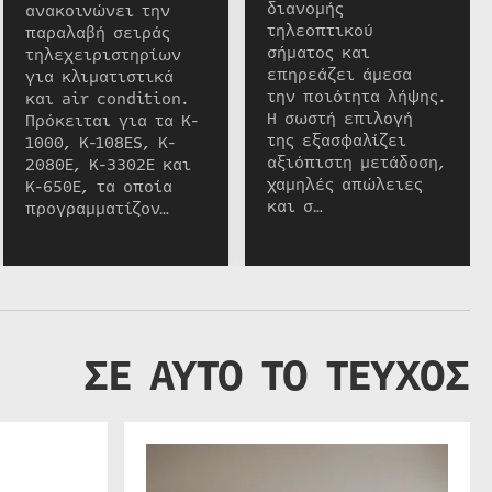
διανομής
ανακοινώνει την
τηλεοπτικού
παραλαβή σειράς
σήματος και
τηλεχειριστηρίων
επηρεάζει άμεσα
για κλιματιστικά
την ποιότητα λήψης.
και air condition.
Η σωστή επιλογή
Πρόκειται για τα K-
της εξασφαλίζει
1000, K-108ES, K-
αξιόπιστη μετάδοση,
2080E, K-3302E και
χαμηλές απώλειες
K-650E, τα οποία
και σ…
προγραμματίζον…
ΣΕ ΑΥΤΟ ΤΟ ΤΕΥΧΟΣ