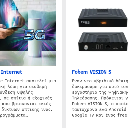
Internet
Fobem VISION S
e Internet αποτελεί μια
Έναν νέο υβριδικό δέκτ
κή λύση για σταθερή
δοκιμάσαμε για αυτό τον
σύνδεση υψηλής
εργαστήριο της Ψηφιακή
, σε σπίτια ή εξοχικές
Τηλεόρασης. Πρόκειται γ
 που βρίσκονται εκτός
Fobem VISION S, ο οποίο
 δικτύων οπτικής ίνας.
ταυτόχρονα ένα Android
προγράμματα…
Google TV και ένας free