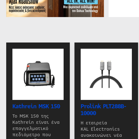
Kathrein MSK 150
Prolink PLT288B-
10000
Το MSK 150 της
Kathrein είναι ένα
Η εταιρεία
επαγγελματικό
KAL Electronics
πεδιόμετρο που
ανακοινώνει νέα