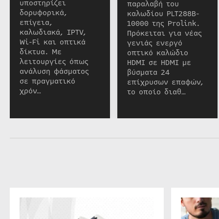
υποστηρίζει
παραλαβή του
δορυφορικά,
καλωδίου PLT288B-
επίγεια,
10000 της Prolink.
καλωδιακά, IPTV,
Πρόκειται για νέας
Wi-Fi και οπτικά
γενιάς ενεργό
δίκτυα. Με
οπτικό καλώδιο
λειτουργίες όπως
HDMI σε HDMI με
ανάλυση φάσματος
βύσματα 24
σε πραγματικό
επίχρυσων επαφών,
χρόν…
το οποίο διαθ…