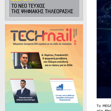
To MEG
στη Μπ