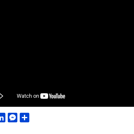
acebook
LinkedIn
Messenger
Μοιραστείτε