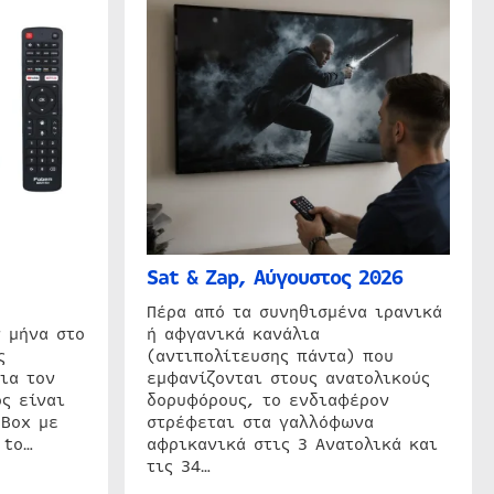
Sat & Zap, Αύγουστος 2026
η
Πέρα από τα συνηθισμένα ιρανικά
 μήνα στο
ή αφγανικά κανάλια
ς
(αντιπολίτευσης πάντα) που
ια τον
εμφανίζονται στους ανατολικούς
ς είναι
δορυφόρους, το ενδιαφέρον
 Box με
στρέφεται στα γαλλόφωνα
 to…
αφρικανικά στις 3 Ανατολικά και
τις 34…