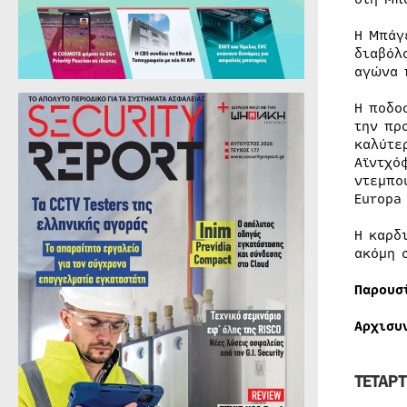
Η Μπάγ
διαβόλ
αγώνα 
Η ποδο
την πρ
καλύτε
Αϊντχό
ντεμπο
Europa
Η καρδ
ακόμη 
Παρουσ
Αρχισυ
ΤΕΤΑΡ