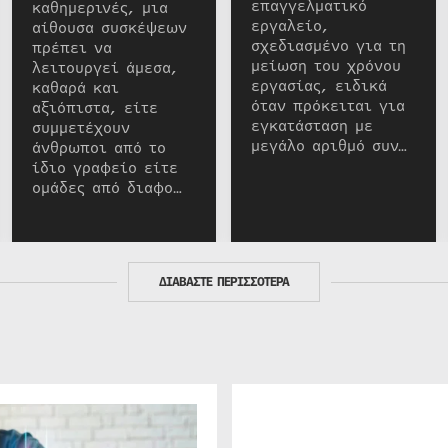
επαγγελματικό
καθημερινές, μια
εργαλείο,
αίθουσα συσκέψεων
σχεδιασμένο για τη
πρέπει να
μείωση του χρόνου
λειτουργεί άμεσα,
εργασίας, ειδικά
καθαρά και
όταν πρόκειται για
αξιόπιστα, είτε
εγκατάσταση με
συμμετέχουν
μεγάλο αριθμό συν…
άνθρωποι από το
ίδιο γραφείο είτε
ομάδες από διαφο…
ΔΙΑΒΑΣΤΕ ΠΕΡΙΣΣΟΤΕΡΑ