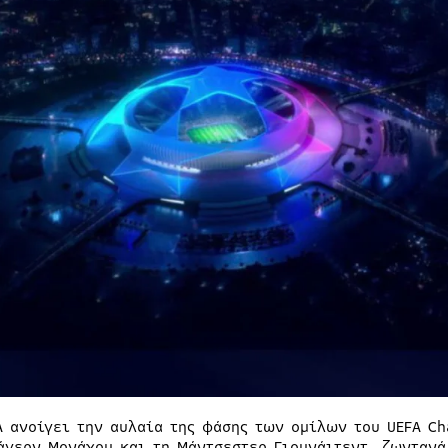
A ανοίγει την αυλαία της φάσης των ομίλων του UEFA C
άγερν Μονάχου και τη Μάντσεστερ Γιουνάιτεντ, ζωντανά 