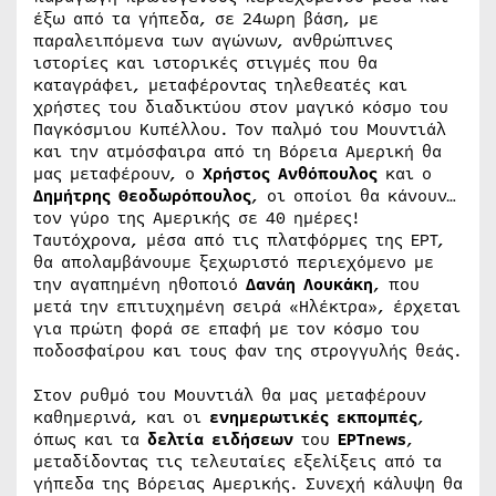
έξω από τα γήπεδα, σε 24ωρη βάση, με
παραλειπόμενα των αγώνων, ανθρώπινες
ιστορίες και ιστορικές στιγμές που θα
καταγράφει, μεταφέροντας τηλεθεατές και
χρήστες του διαδικτύου στον μαγικό κόσμο του
Παγκόσμιου Κυπέλλου. Τον παλμό του Μουντιάλ
και την ατμόσφαιρα από τη Βόρεια Αμερική θα
μας μεταφέρουν, ο
Χρήστος Ανθόπουλος
και ο
Δημήτρης Θεοδωρόπουλος
, οι οποίοι θα κάνουν…
τον γύρο της Αμερικής σε 40 ημέρες!
Ταυτόχρονα, μέσα από τις πλατφόρμες της ΕΡΤ,
θα απολαμβάνουμε ξεχωριστό περιεχόμενο με
την αγαπημένη ηθοποιό
Δανάη Λουκάκη
, που
μετά την επιτυχημένη σειρά «Ηλέκτρα», έρχεται
για πρώτη φορά σε επαφή με τον κόσμο του
ποδοσφαίρου και τους φαν της στρογγυλής θεάς.
Στον ρυθμό του Μουντιάλ θα μας μεταφέρουν
καθημερινά, και οι
ενημερωτικές εκπομπές
,
όπως και τα
δελτία ειδήσεων
του
ΕΡΤ
news
,
μεταδίδοντας τις τελευταίες εξελίξεις από τα
γήπεδα της Βόρειας Αμερικής. Συνεχή κάλυψη θα