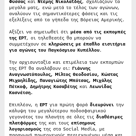
Φύσσας
και
Ντέμης Νικολαΐδης
, σχολιάζουν τα
μεγάλα ματς, ενώ μετά το τέλος των αγώνων,
αναλύουν τις σημαντικότερες φάσεις και τις
εξελίξεις από τα γήπεδα της Βόρειας Αμερικής.
Αξίζει να σημειωθεί ότι
μέσα από τις εκπομπές
της ΕΡΤ
, οι τηλεθεατές θα μπορούν να
συμμετέχουν σε
κληρώσεις
με έπαθλο εισιτήρια
για αγώνες του Παγκόσμιου Κυπέλλου
.
Την αρχισυνταξία και επιμέλεια των εκπομπών
της ΕΡΤ θα αναλάβουν οι:
Γιάννης
Αναγνωστόπουλος, Μίλτος Θεοδοσίου, Κώστας
Μιχαηλίδης, Παναγιώτης Μπότσας, Μιχάλης
Πέτκοφ, Δημήτρης Κασαβέτης
και
Λεωνίδας
Κασνέτση.
Επιπλέον, η
ΕΡΤ
για πρώτη φορά
διευρύνει
την
κάλυψη του μεγαλύτερου ποδοσφαιρικού
γεγονότος του πλανήτη σε όλες τις
διαθέσιμες
πλατφόρμες
της και τους
επίσημους
λογαριασμούς
της στα Social Media, με
παραγωγή πρωτογενούς περιεχομένου μέσα και