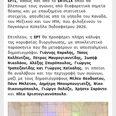
ΕΡΤ1
, καθώς και από το
ERTFLIX
όπου θα
βλέπουμε τους αγώνες από διαφορετικά σημεία
θέασης και με επαυξημένα στατιστικά
στοιχεία, απευθείας από τα γήπεδα του Καναδά,
του Μεξικού και των ΗΠΑ, που φιλοξενούν το
Παγκόσμιο Κύπελλο Ποδοσφαίρου 2026.
Επιπλέον, η
ΕΡΤ
θα προσφέρει πλήρη κάλυψη
της κορυφαίας διοργάνωσης, με αποκλειστικό
παρασκήνιο που θα μεταφέρουν οι απεσταλμένοι
δημοσιογράφοι
Γιάννης Καραλής, Τάσος
Κολλίντζας, Πέτρος Μαυρογιαννίδης, Ιωσήφ
Νικολάου, Αλέξης Σπυρόπουλος, Γιώργος
Τραπεζανίδης και Γιώργος Χαϊκάλης
, οι οποίοι
θα αναλάβουν και την περιγραφή των αγώνων,
μαζί με τους δημοσιογράφους
Μίλτο Θεοδοσίου,
Πάνο Μπλέτσο, Δημήτρη Μπουμπουγιατζή, Νίκο
Οικονομόπουλο, Γιώργο Πολύζο, Χρήστο Σαράντο
και
Ηλία Χριστογιαννόπουλο
.