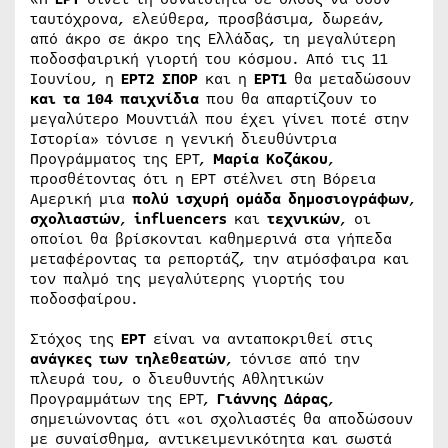
ταυτόχρονα, ελεύθερα, προσβάσιμα, δωρεάν,
από άκρο σε άκρο της Ελλάδας, τη μεγαλύτερη
ποδοσφαιρική γιορτή του κόσμου. Από τις 11
Ιουνίου, η
ΕΡΤ2 ΣΠΟΡ
και η
ΕΡΤ1
θα μεταδώσουν
και τα 104 παιχνίδια
που θα απαρτίζουν το
μεγαλύτερο Μουντιάλ που έχει γίνει ποτέ στην
Ιστορία» τόνισε η γενική διευθύντρια
Προγράμματος της ΕΡΤ,
Μαρία Κοζάκου
,
προσθέτοντας ότι η ΕΡΤ στέλνει στη Βόρεια
Αμερική μια
πολύ ισχυρή ομάδα δημοσιογράφων
,
σχολιαστών
,
influencers
και
τεχνικών
, οι
οποίοι θα βρίσκονται καθημερινά στα γήπεδα
μεταφέροντας τα ρεπορτάζ, την ατμόσφαιρα και
τον παλμό της μεγαλύτερης γιορτής του
ποδοσφαίρου.
Στόχος της
ΕΡΤ
είναι να ανταποκριθεί στις
ανάγκες των τηλεθεατών
, τόνισε από την
πλευρά του, ο διευθυντής Αθλητικών
Προγραμμάτων της ΕΡΤ,
Γιάννης Δάρας
,
σημειώνοντας ότι «οι σχολιαστές θα αποδώσουν
με συναίσθημα, αντικειμενικότητα και σωστά