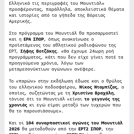
Ελληνικά τις περιγραφές του Μουντιάλ»
προσφέροντας, παράλληλα, αποκλειστικά θέματα
και ιστορίες από τα γήπεδα της Βόρειας
Αμερικής.
Στο πρόγραμμα του Μουντιάλ θα προσαρμοστεί
και η
ΕΡΑ ΣΠΟΡ
, όπως ανακοίνωσε ο
προϊστάμενος του αθλητικού ραδιοφώνου της
ΕΡΤ,
Σήφης Βοτζάκης
. «Θα έχουμε 24ωρη ροή
προγράμματος, κάτι που δεν είχε γίνει ποτέ τα
προηγούμενα χρόνια, λόγω των
μεταμεσονύκτιων αγώνων» ανέφερε.
Το «παρών» στην εκδήλωση έδωσε και ο θρύλος
του ελληνικού ποδοσφαίρου,
Νίκος Νταμπίζας
, ο
οποίος, συζητώντας με τη
Χριστίνα Βραχάλη
,
τόνισε ότι το Μουντιάλ «είναι
το γεγονός της
χρονιάς
κι εγώ είμαι μεταξύ των τυχερών που
θα το παρουσιάσουμε».
Και οι
104 συναρπαστικοί αγώνες του Μουντιάλ
2026
θα μεταδοθούν από την
ΕΡΤ2 ΣΠΟΡ
, την