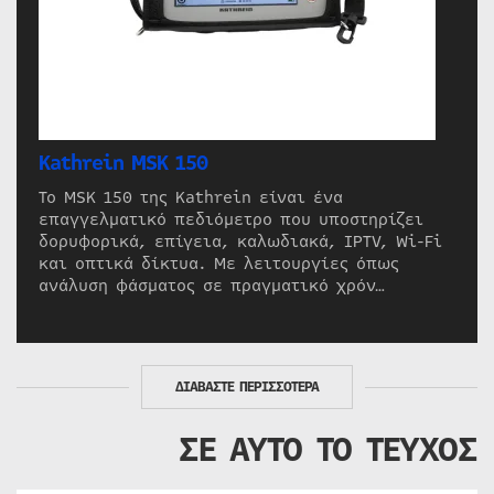
Kathrein MSK 150
Το MSK 150 της Kathrein είναι ένα
επαγγελματικό πεδιόμετρο που υποστηρίζει
δορυφορικά, επίγεια, καλωδιακά, IPTV, Wi-Fi
και οπτικά δίκτυα. Με λειτουργίες όπως
ανάλυση φάσματος σε πραγματικό χρόν…
ΔΙΑΒΑΣΤΕ ΠΕΡΙΣΣΟΤΕΡΑ
ΣΕ ΑΥΤΟ ΤΟ ΤΕΥΧΟΣ