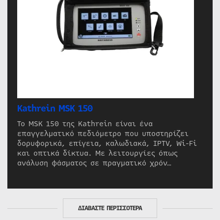
Kathrein MSK 150
Το MSK 150 της Kathrein είναι ένα
επαγγελματικό πεδιόμετρο που υποστηρίζει
δορυφορικά, επίγεια, καλωδιακά, IPTV, Wi-Fi
και οπτικά δίκτυα. Με λειτουργίες όπως
ανάλυση φάσματος σε πραγματικό χρόν…
ΔΙΑΒΑΣΤΕ ΠΕΡΙΣΣΟΤΕΡΑ