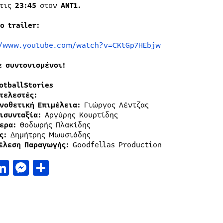
τις
23:45
στον
ΑΝΤ1.
το
trailer
:
//www.youtube.com/watch?v=CKtGp7HEbjw
ε συντονισμένοι!
otballStories
τελεστές:
νοθετική Επιμέλεια:
Γιώργος Λέντζας
ισυνταξία:
Αργύρης Κουρτίδης
ερα:
Θοδωρής Πλακίδης
ς:
Δημήτρης Μωυσιάδης
έλεση Παραγωγής:
Goodfellas Production
acebook
LinkedIn
Messenger
Μοιραστείτε