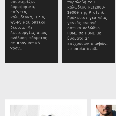
υποστηρίζει
παραλαβή του
δορυφορικά,
καλωδίου PLT288B-
επίγεια,
10000 της Prolink.
καλωδιακά, IPTV,
Πρόκειται για νέας
Wi-Fi και οπτικά
γενιάς ενεργό
δίκτυα. Με
οπτικό καλώδιο
λειτουργίες όπως
HDMI σε HDMI με
ανάλυση φάσματος
βύσματα 24
σε πραγματικό
επίχρυσων επαφών,
χρόν…
το οποίο διαθ…