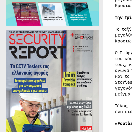
Κροατώ
Την Τρ
Το ταξ
μεγαλύ
Κροατώ
Ο Γιώρ
του κό
τους, 
αγώνα 
και το
Storie
γεγονό
μείγμα
Τέλος,
ένα στ
«
Footb