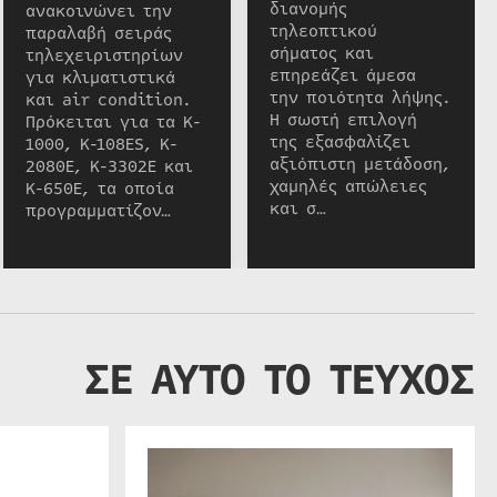
διανομής
ανακοινώνει την
τηλεοπτικού
παραλαβή σειράς
σήματος και
τηλεχειριστηρίων
επηρεάζει άμεσα
για κλιματιστικά
την ποιότητα λήψης.
και air condition.
Η σωστή επιλογή
Πρόκειται για τα K-
της εξασφαλίζει
1000, K-108ES, K-
αξιόπιστη μετάδοση,
2080E, K-3302E και
χαμηλές απώλειες
K-650E, τα οποία
και σ…
προγραμματίζον…
ΣΕ ΑΥΤΟ ΤΟ ΤΕΥΧΟΣ