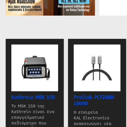
Kathrein MSK 150
Prolink PLT288B-
10000
Το MSK 150 της
Kathrein είναι ένα
Η εταιρεία
επαγγελματικό
KAL Electronics
πεδιόμετρο που
ανακοινώνει νέα