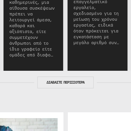
επαγγελματικό
καθημερινές, μια
εργαλείο,
αίθουσα συσκέψεων
σχεδιασμένο για τη
πρέπει να
μείωση του χρόνου
λειτουργεί άμεσα,
εργασίας, ειδικά
καθαρά και
όταν πρόκειται για
αξιόπιστα, είτε
εγκατάσταση με
συμμετέχουν
μεγάλο αριθμό συν…
άνθρωποι από το
ίδιο γραφείο είτε
ομάδες από διαφο…
ΔΙΑΒΑΣΤΕ ΠΕΡΙΣΣΟΤΕΡΑ