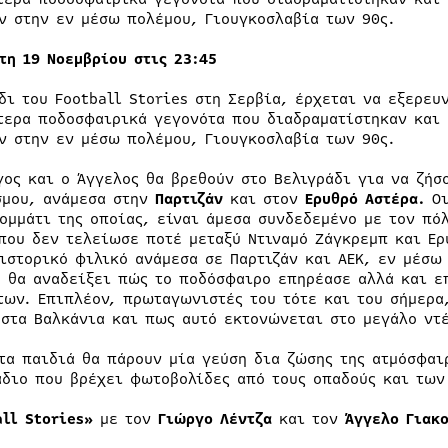
ν στην εν μέσω πολέμου, Γιουγκοσλαβία των 90ς.
ίτη 19 Νοεμβρίου στις 23:45
ίδι του Football Stories στη Σερβία, έρχεται να εξερε
τερα ποδοσφαιρικά γεγονότα που διαδραματίστηκαν και 
ν στην εν μέσω πολέμου, Γιουγκοσλαβία των 90ς.
γος και ο Άγγελος θα βρεθούν στο Βελιγράδι για να ζήσ
σμου, ανάμεσα στην
Παρτιζάν
και στον
Ερυθρό Αστέρα.
Οι
κομμάτι της οποίας, είναι άμεσα συνδεδεμένο με τον πό
που δεν τελείωσε ποτέ μεταξύ Ντιναμό Ζάγκρεμπ και Ερ
 ιστορικό φιλικό ανάμεσα σε Παρτιζάν και ΑΕΚ, εν μέσω
s θα αναδείξει πώς το ποδόσφαιρο επηρέασε αλλά και ε
των. Επιπλέον, πρωταγωνιστές του τότε και του σήμερα
 στα Βαλκάνια και πως αυτό εκτονώνεται στο μεγάλο ντέ
 τα παιδιά θα πάρουν μία γεύση δια ζώσης της ατμόσφαι
άδιο που βρέχει φωτοβολίδες από τους οπαδούς και των
all
Stories
»
με τον
Γιώργο Λέντζα
και τον
Άγγελο Γιακο