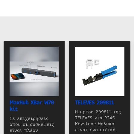
MaxHub XBar W70
TELEVES 209811
kit
Η πρέσα 209811 της
TELEVES για RJ45
Σε επιχειρήσεις
Keystone θηλυκό
όπου οι συσκέψεις
είναι ένα ειδικό
είναι πλέον