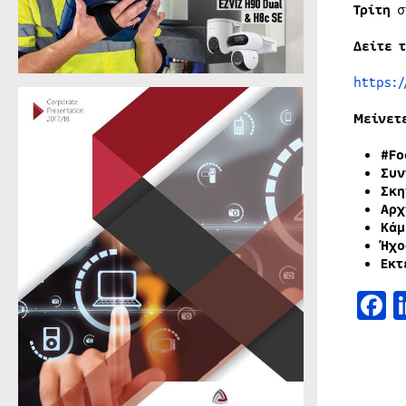
Τρίτη
σ
Δείτε 
https:
Μείνετ
#Fo
Συν
Σκη
Αρχ
Κάμ
Ήχο
Εκτ
F