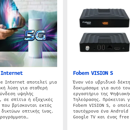
Internet
Fobem VISION S
e Internet αποτελεί μια
Έναν νέο υβριδικό δέκτ
κή λύση για σταθερή
δοκιμάσαμε για αυτό τον
σύνδεση υψηλής
εργαστήριο της Ψηφιακή
, σε σπίτια ή εξοχικές
Τηλεόρασης. Πρόκειται γ
 που βρίσκονται εκτός
Fobem VISION S, ο οποίο
 δικτύων οπτικής ίνας.
ταυτόχρονα ένα Android
προγράμματα…
Google TV και ένας free