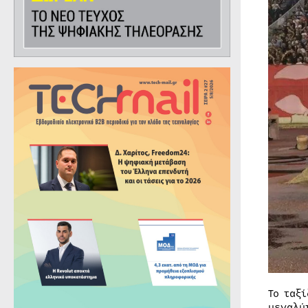
Το ταξ
μεγαλύ