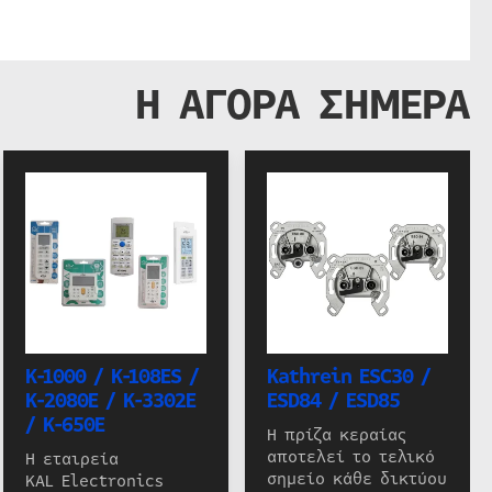
Η ΑΓΟΡΑ ΣΗΜΕΡΑ
K-1000 / K-108ES /
Kathrein ESC30 /
K-2080E / K-3302E
ESD84 / ESD85
/ K-650E
Η πρίζα κεραίας
αποτελεί το τελικό
Η εταιρεία
σημείο κάθε δικτύου
KAL Electronics