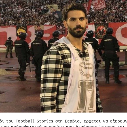
ίδι του Football Stories στη Σερβία, έρχεται να εξερε
τερα ποδοσφαιρικά γεγονότα που διαδραματίστηκαν και 