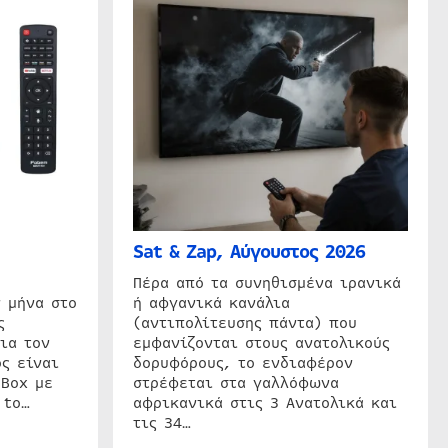
Sat & Zap, Αύγουστος 2026
η
Πέρα από τα συνηθισμένα ιρανικά
 μήνα στο
ή αφγανικά κανάλια
ς
(αντιπολίτευσης πάντα) που
ια τον
εμφανίζονται στους ανατολικούς
ς είναι
δορυφόρους, το ενδιαφέρον
 Box με
στρέφεται στα γαλλόφωνα
 to…
αφρικανικά στις 3 Ανατολικά και
τις 34…