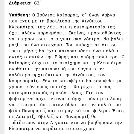
Διάρκεια:
63΄
Υπόθεση:
Ο Ιούλιος Καίσαρας, σ’ έναν καβγά
που έχει με τη βασίλισσα της Αιγύπτου
Κλεοπάτρα, της λέει ότι η αυτοκρατορία της
έχει πλέον παρακμάσει. Εκείνη, προσπαθώντας
να υπερασπίσει το αιγυπτιακό γόητρο, θα βάλει
μαζί του ένα στοίχημα. Του υπόσχεται ότι σε
τρεις μήνες θα έχει κατασκευάσει ένα παλάτι
αντάξιο αυτών της Ρώμης και ακόμη καλύτερο. Ο
Καίσαρας δέχεται το στοίχημα και η Κλεοπάτρα
αναθέτει την κατασκευή του έργου στον
καλύτερο αρχιτέκτονα της Αιγύπτου, τον
Νουμερομπίς. Εάν τα καταφέρει θα καλυφθεί με
χρυσό, εάν όμως αποτύχει θα ριχτεί στους
αυτοκρατορικούς κροκόδειλους. Για τον
φοβισμένο αρχιτέκτονα υπάρχει μόνο μία λύση:
να επιστρατεύσει στον άθλο του τον παλιό του
φίλο Πανοραμίξ και το μαγικό του φίλτρο. Έτσι,
οι Αστερίξ, Οβελίξ και Πανοραμίξ θα
ταξιδέψουν στην Αίγυπτο για να βοηθήσουν την
Κλεοπάτρα να κερδίσει το στοίχημα.