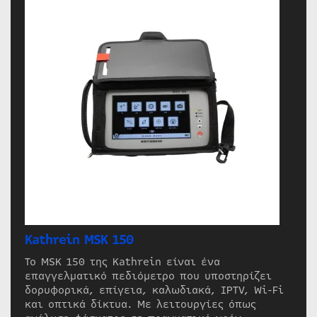
Kathrein MSK 150
Το MSK 150 της Kathrein είναι ένα
επαγγελματικό πεδιόμετρο που υποστηρίζει
δορυφορικά, επίγεια, καλωδιακά, IPTV, Wi-Fi
και οπτικά δίκτυα. Με λειτουργίες όπως