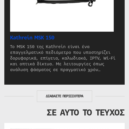
Kathrein MSK 150
Το MSK 150 της Kathrein είναι ένα
επαγγελματικό πεδιόμετρο που υποστηρίζει
δορυφορικά, επίγεια, καλωδιακά, IPTV, Wi-Fi
και οπτικά δίκτυα. Με λειτουργίες όπως
ανάλυση φάσματος σε πραγματικό χρόν…
ΔΙΑΒΑΣΤΕ ΠΕΡΙΣΣΟΤΕΡΑ
ΣΕ ΑΥΤΟ ΤΟ ΤΕΥΧΟΣ