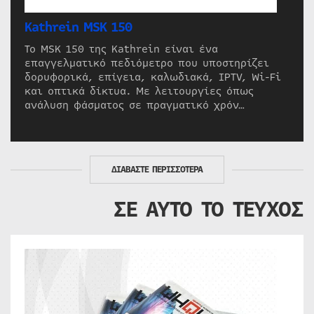
Kathrein MSK 150
Το MSK 150 της Kathrein είναι ένα
επαγγελματικό πεδιόμετρο που υποστηρίζει
δορυφορικά, επίγεια, καλωδιακά, IPTV, Wi-Fi
και οπτικά δίκτυα. Με λειτουργίες όπως
ανάλυση φάσματος σε πραγματικό χρόν…
ΔΙΑΒΑΣΤΕ ΠΕΡΙΣΣΟΤΕΡΑ
ΣΕ ΑΥΤΟ ΤΟ ΤΕΥΧΟΣ