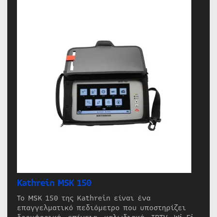
Kathrein MSK 150
Το MSK 150 της Kathrein είναι ένα
επαγγελματικό πεδιόμετρο που υποστηρίζει