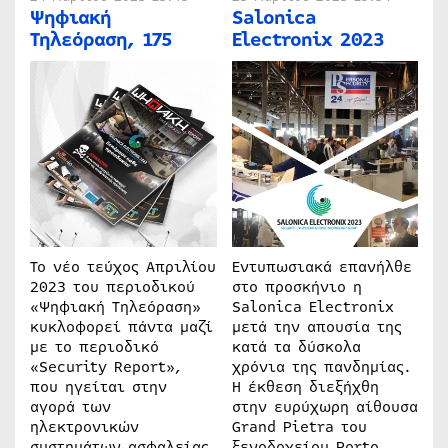
Ψηφιακή
Salonica
Τηλεόραση, 175
Electronix 2023
Το νέο τεύχος Απριλίου
Εντυπωσιακά επανήλθε
2023 του περιοδικού
στο προσκήνιο η
«Ψηφιακή Τηλεόραση»
Salonica Electronix
κυκλοφορεί πάντα μαζί
μετά την απουσία της
με το περιοδικό
κατά τα δύσκολα
«Security Report»,
χρόνια της πανδημίας.
που ηγείται στην
Η έκθεση διεξήχθη
αγορά των
στην ευρύχωρη αίθουσα
ηλεκτρονικών
Grand Pietra του
συστημάτων ασφαλείας.
ξενοδοχείου Porto