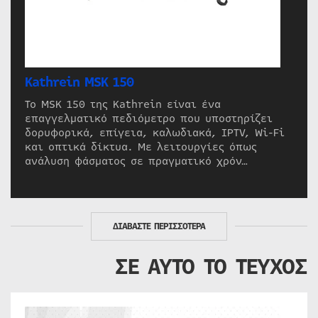
Kathrein MSK 150
Το MSK 150 της Kathrein είναι ένα
επαγγελματικό πεδιόμετρο που υποστηρίζει
δορυφορικά, επίγεια, καλωδιακά, IPTV, Wi-Fi
και οπτικά δίκτυα. Με λειτουργίες όπως
ανάλυση φάσματος σε πραγματικό χρόν…
ΔΙΑΒΑΣΤΕ ΠΕΡΙΣΣΟΤΕΡΑ
ΣΕ ΑΥΤΟ ΤΟ ΤΕΥΧΟΣ