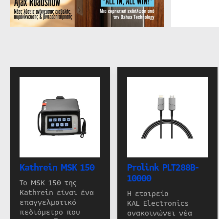
Kathrein MSK 150
Prolink PLT288B-
10000
Το MSK 150 της
Kathrein είναι ένα
Η εταιρεία
επαγγελματικό
KAL Electronics
πεδιόμετρο που
ανακοινώνει νέα