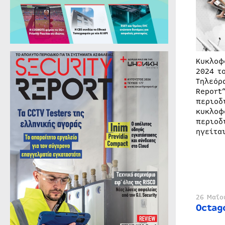
Κυκλοφ
2024 τ
Τηλεόρ
Report
περιοδ
κυκλοφ
περιοδ
ηγείτα
26 Μαΐο
Octag