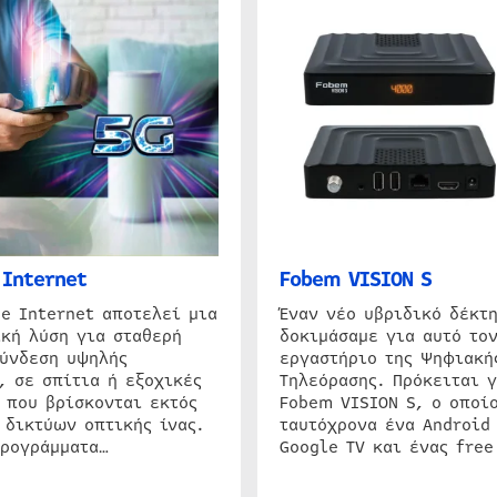
Internet
Fobem VISION S
e Internet αποτελεί μια
Έναν νέο υβριδικό δέκτ
κή λύση για σταθερή
δοκιμάσαμε για αυτό τον
σύνδεση υψηλής
εργαστήριο της Ψηφιακή
, σε σπίτια ή εξοχικές
Τηλεόρασης. Πρόκειται γ
 που βρίσκονται εκτός
Fobem VISION S, ο οποίο
 δικτύων οπτικής ίνας.
ταυτόχρονα ένα Android
προγράμματα…
Google TV και ένας free