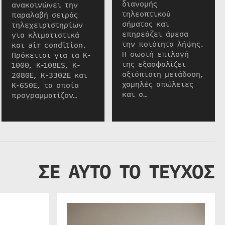
διανομής
ανακοινώνει την
τηλεοπτικού
παραλαβή σειράς
σήματος και
τηλεχειριστηρίων
επηρεάζει άμεσα
για κλιματιστικά
την ποιότητα λήψης.
και air condition.
Η σωστή επιλογή
Πρόκειται για τα K-
της εξασφαλίζει
1000, K-108ES, K-
αξιόπιστη μετάδοση,
2080E, K-3302E και
χαμηλές απώλειες
K-650E, τα οποία
και σ…
προγραμματίζον…
ΣΕ ΑΥΤΟ ΤΟ ΤΕΥΧΟΣ