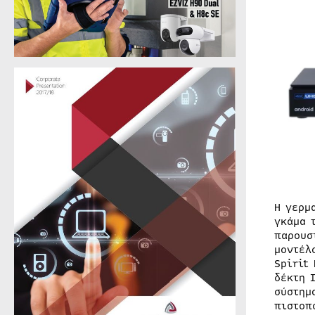
Η γερμ
γκάμα 
παρουσ
μοντέλ
Spirit
δέκτη 
σύστημ
πιστοπ