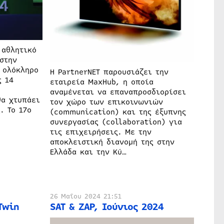
 αθλητικό
στην
 ολόκληρο
H PartnerNET παρουσιάζει την
ς 14
εταιρεία MaxHub, η οποία
αναμένεται να επαναπροσδιορίσει
θα χτυπάει
τον χώρο των επικοινωνιών
. Το 17ο
(communication) και της έξυπνης
συνεργασίας (collaboration) για
τις επιχειρήσεις. Με την
αποκλειστική διανομή της στην
Ελλάδα και την Κύ…
26 Μαΐου 2024 21:51
Twin
SAT & ZAP, Ιούνιος 2024