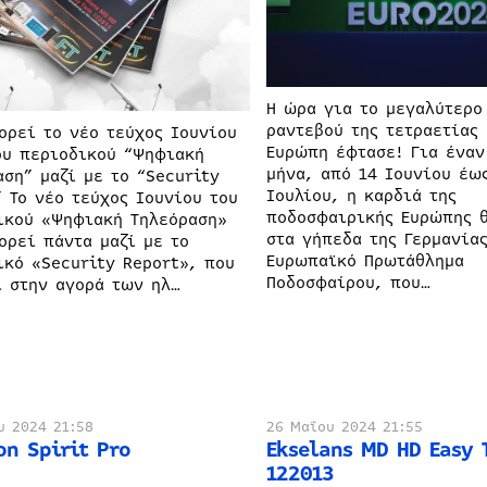
Η ώρα για το μεγαλύτερο
ραντεβού της τετραετίας 
ορεί το νέο τεύχος Ιουνίου
Ευρώπη έφτασε! Για έναν
ου περιοδικού “Ψηφιακή
μήνα, από 14 Ιουνίου έω
αση” μαζί με το “Security
Ιουλίου, η καρδιά της
” Το νέο τεύχος Ιουνίου του
ποδοσφαιρικής Ευρώπης 
ικού «Ψηφιακή Τηλεόραση»
στα γήπεδα της Γερμανίας
ορεί πάντα μαζί με το
Ευρωπαϊκό Πρωτάθλημα
ικό «Security Report», που
Ποδοσφαίρου, που…
ι στην αγορά των ηλ…
υ 2024 21:58
26 Μαΐου 2024 21:55
on Spirit Pro
Ekselans MD HD Easy 
122013