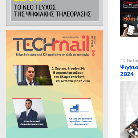
26 Μαΐο
Ψηφια
2024