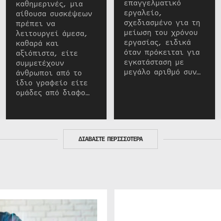
επαγγελματικό
καθημερινές, μια
εργαλείο,
αίθουσα συσκέψεων
σχεδιασμένο για τη
πρέπει να
μείωση του χρόνου
λειτουργεί άμεσα,
εργασίας, ειδικά
καθαρά και
όταν πρόκειται για
αξιόπιστα, είτε
εγκατάσταση με
συμμετέχουν
μεγάλο αριθμό συν…
άνθρωποι από το
ίδιο γραφείο είτε
ομάδες από διαφο…
ΔΙΑΒΑΣΤΕ ΠΕΡΙΣΣΟΤΕΡΑ