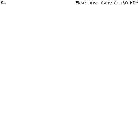
 κ…
Ekselans, έναν διπλό HD