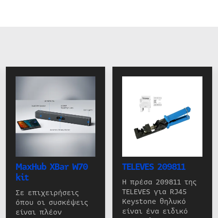
MaxHub XBar W70
TELEVES 209811
kit
Η πρέσα 209811 της
TELEVES για RJ45
Σε επιχειρήσεις
Keystone θηλυκό
όπου οι συσκέψεις
είναι ένα ειδικό
είναι πλέον