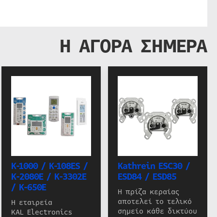
Η ΑΓΟΡΑ ΣΗΜΕΡΑ
K-1000 / K-108ES /
Kathrein ESC30 /
K-2080E / K-3302E
ESD84 / ESD85
/ K-650E
Η πρίζα κεραίας
αποτελεί το τελικό
Η εταιρεία
σημείο κάθε δικτύου
KAL Electronics