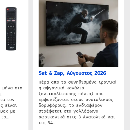
Sat & Zap, Αύγουστος 2026
η
Πέρα από τα συνηθισμένα ιρανικά
 μήνα στο
ή αφγανικά κανάλια
ς
(αντιπολίτευσης πάντα) που
ια τον
εμφανίζονται στους ανατολικούς
ς είναι
δορυφόρους, το ενδιαφέρον
 Box με
στρέφεται στα γαλλόφωνα
 to…
αφρικανικά στις 3 Ανατολικά και
τις 34…