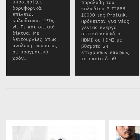
υποστηρίζει
παραλαβή του
δορυφορικά,
καλωδίου PLT288B-
επίγεια,
10000 της Prolink.
καλωδιακά, IPTV,
Πρόκειται για νέας
Wi-Fi και οπτικά
γενιάς ενεργό
δίκτυα. Με
οπτικό καλώδιο
λειτουργίες όπως
HDMI σε HDMI με
ανάλυση φάσματος
βύσματα 24
σε πραγματικό
επίχρυσων επαφών,
χρόν…
το οποίο διαθ…