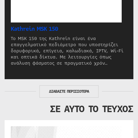
Kathrein MSK 150
Το MSK 150 της Kathrein είναι ένα
επαγγελματικό πεδιόμετρο που υποστηρίζει
δορυφορικά, επίγεια, καλωδιακά, IPTV, Wi-Fi
και οπτικά δίκτυα. Με λειτουργίες όπως
ανάλυση φάσματος σε πραγματικό χρόν…
ΔΙΑΒΑΣΤΕ ΠΕΡΙΣΣΟΤΕΡΑ
ΣΕ ΑΥΤΟ ΤΟ ΤΕΥΧΟΣ