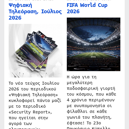
Ψηφιακή
FIFA World Cup
Τηλεόραση, Ιούλιος
2026
2026
Η ώρα για τη
μεγαλύτερη
Το νέο τεύχος Ιουλίου
ποδοσφαιρική γιορτή
2026 του περιοδικού
του κόσμου, που κάθε
«Ψηφιακή Τηλεόραση»
4 χρόνια περιμένουν
κυκλοφορεί πάντα μαζί
με ανυπομονησία οι
με το περιοδικό
φίλαθλοι σε κάθε
«Security Report»,
γωνιά του πλανήτη,
που ηγείται στην
έφτασε! Το 23ο
αγορά των
Παγκόσμιο Κύπελλο