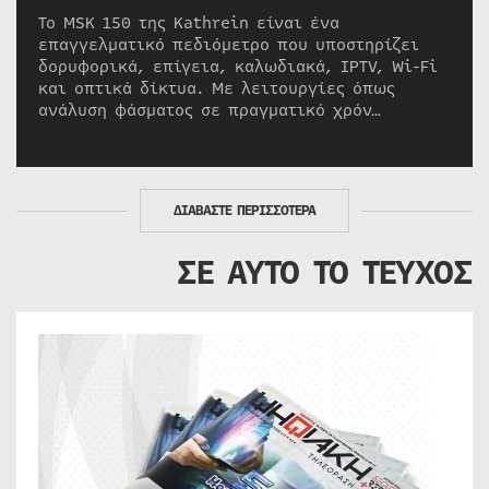
Το MSK 150 της Kathrein είναι ένα
επαγγελματικό πεδιόμετρο που υποστηρίζει
δορυφορικά, επίγεια, καλωδιακά, IPTV, Wi-Fi
και οπτικά δίκτυα. Με λειτουργίες όπως
ανάλυση φάσματος σε πραγματικό χρόν…
ΔΙΑΒΑΣΤΕ ΠΕΡΙΣΣΟΤΕΡΑ
ΣΕ ΑΥΤΟ ΤΟ ΤΕΥΧΟΣ