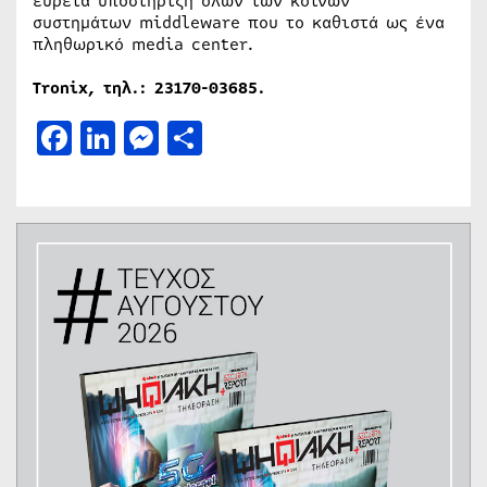
ευρεία υποστήριξη όλων των κοινών
συστημάτων middleware που το καθιστά ως ένα
πληθωρικό media center.
T
ronix
, τηλ.: 23170-03685.
Facebook
LinkedIn
Messenger
Μοιραστείτε