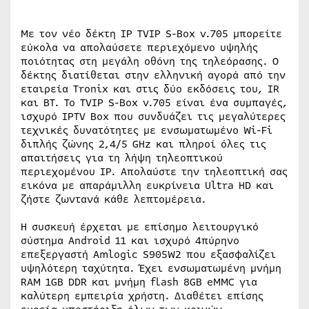
Με τον νέο δέκτη IP TVIP S-Box v.705 μπορείτε
εύκολα να απολαύσετε περιεχόμενο υψηλής
ποιότητας στη μεγάλη οθόνη της τηλεόρασης. Ο
δέκτης διατίθεται στην ελληνική αγορά από την
εταιρεία Tronix και στις δύο εκδόσεις του, IR
και BT. Το TVIP S-Box v.705 είναι ένα συμπαγές,
ισχυρό IPTV Box που συνδυάζει τις μεγαλύτερες
τεχνικές δυνατότητες με ενσωματωμένο Wi-Fi
διπλής ζώνης 2,4/5 GHz και πληροί όλες τις
απαιτήσεις για τη λήψη τηλεοπτικού
περιεχομένου IP. Απολαύστε την τηλεοπτική σας
εικόνα με απαράμιλλη ευκρίνεια Ultra HD και
ζήστε ζωντανά κάθε λεπτομέρεια.
Η συσκευή έρχεται με επίσημο λειτουργικό
σύστημα Android 11 και ισχυρό 4πύρηνο
επεξεργαστή Amlogic S905W2 που εξασφαλίζει
υψηλότερη ταχύτητα. Έχει ενσωματωμένη μνήμη
RAM 1GB DDR και μνήμη flash 8GB eMMC για
καλύτερη εμπειρία χρήστη. Διαθέτει επίσης