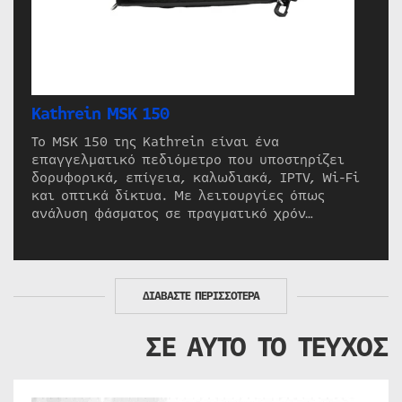
Kathrein MSK 150
Το MSK 150 της Kathrein είναι ένα
επαγγελματικό πεδιόμετρο που υποστηρίζει
δορυφορικά, επίγεια, καλωδιακά, IPTV, Wi-Fi
και οπτικά δίκτυα. Με λειτουργίες όπως
ανάλυση φάσματος σε πραγματικό χρόν…
ΔΙΑΒΑΣΤΕ ΠΕΡΙΣΣΟΤΕΡΑ
ΣΕ ΑΥΤΟ ΤΟ ΤΕΥΧΟΣ