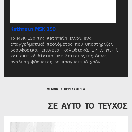
Kathrein MSK 150
Το MSK 150 της Kathrein είναι ένα
επαγγελματικό πεδιόμετρο που υποστηρίζει
δορυφορικά, επίγεια, καλωδιακά, IPTV, Wi-Fi
και οπτικά δίκτυα. Με λειτουργίες όπως
ανάλυση φάσματος σε πραγματικό χρόν…
ΔΙΑΒΑΣΤΕ ΠΕΡΙΣΣΟΤΕΡΑ
ΣΕ ΑΥΤΟ ΤΟ ΤΕΥΧΟΣ