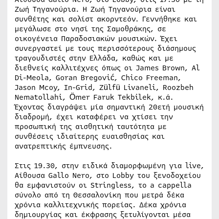
Ζωή Τηγανούρια. Η Ζωή Τηγανούρια είναι
συνθέτης και σολίστ ακορντεόν. Γεννήθηκε και
μεγάλωσε στο νησί της Σαμοθράκης, σε
οικογένεια Παραδοσιακών μουσικών. Έχει
συνεργαστεί με τους περισσότερους διάσημους
τραγουδιστές στην Ελλάδα, καθώς και με
διεθνείς καλλιτέχνες όπως οι James Brown, Al
Di-Meola, Goran Bregović, Chico Freeman,
Jason Mcoy, In-Grid, Zülfü Livaneli, Roozbeh
Nematollahi, Ömer Faruk Tekbilek, κ.ά.
Έχοντας διαγράψει μία σημαντική 20ετή μουσική
διαδρομή, έχει καταφέρει να χτίσει την
προσωπική της αισθητική ταυτότητα με
συνθέσεις ιδιαίτερης ευαισθησίας και
ανατρεπτικής έμπνευσης.
Στις 19.30, στην ειδικά διαμορφωμένη για live,
Αίθουσα Gallo Nero, στο Lobby του ξενοδοχείου
θα εμφανιστούν οι Stringless, το a cappella
σύνολο από τη Θεσσαλονίκη που μετρά δέκα
χρόνια καλλιτεχνικής πορείας. Δέκα χρόνια
δημιουργίας και έκφρασης ξετυλίγονται μέσα