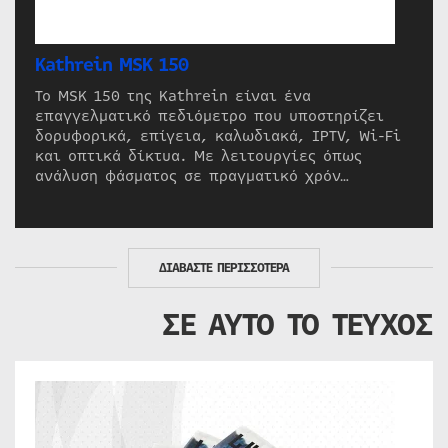
Kathrein MSK 150
Το MSK 150 της Kathrein είναι ένα
επαγγελματικό πεδιόμετρο που υποστηρίζει
δορυφορικά, επίγεια, καλωδιακά, IPTV, Wi-Fi
και οπτικά δίκτυα. Με λειτουργίες όπως
ανάλυση φάσματος σε πραγματικό χρόν…
ΔΙΑΒΑΣΤΕ ΠΕΡΙΣΣΟΤΕΡΑ
ΣΕ ΑΥΤΟ ΤΟ ΤΕΥΧΟΣ