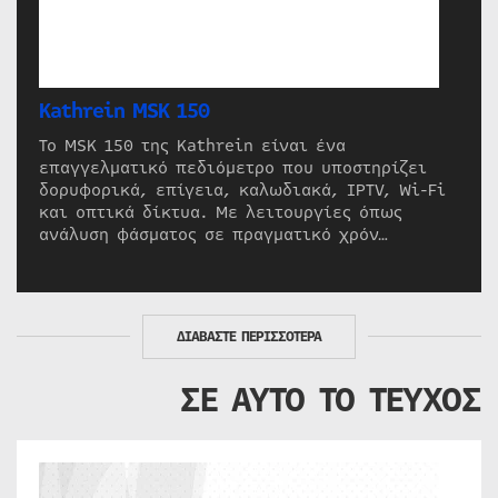
Kathrein MSK 150
Το MSK 150 της Kathrein είναι ένα
επαγγελματικό πεδιόμετρο που υποστηρίζει
δορυφορικά, επίγεια, καλωδιακά, IPTV, Wi-Fi
και οπτικά δίκτυα. Με λειτουργίες όπως
ανάλυση φάσματος σε πραγματικό χρόν…
ΔΙΑΒΑΣΤΕ ΠΕΡΙΣΣΟΤΕΡΑ
ΣΕ ΑΥΤΟ ΤΟ ΤΕΥΧΟΣ