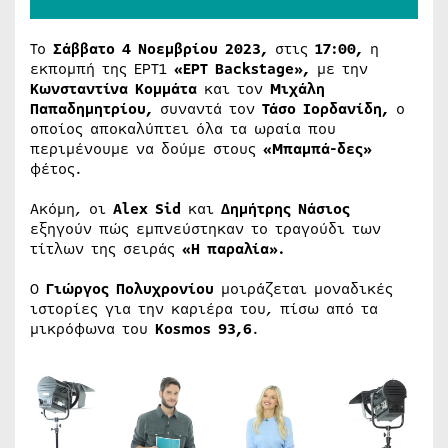
Το
Σάββατο 4 Νοεμβρίου 2023,
στις
17:00,
η
εκπομπή της ΕΡΤ1
«ΕΡΤ Backstage»,
με την
Κωνσταντίνα Κομμάτα
και τον
Μιχάλη
Παπαδημητρίου,
συναντά τον
Τάσο Ιορδανίδη,
ο
οποίος αποκαλύπτει όλα τα ωραία που
περιμένουμε να δούμε στους
«Μπαμπά-δες»
φέτος.
Ακόμη, οι
Alex Sid
και
Δημήτρης Νάσιος
εξηγούν πώς εμπνεύστηκαν το τραγούδι των
τίτλων της σειράς
«Η παραλία».
Ο
Γιώργος Πολυχρονίου
μοιράζεται μοναδικές
ιστορίες για την καριέρα του, πίσω από τα
μικρόφωνα του
Kosmos 93,6
.