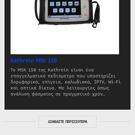
Kathrein MSK 150
Το MSK 150 της Kathrein είναι ένα
επαγγελματικό πεδιόμετρο που υποστηρίζει
δορυφορικά, επίγεια, καλωδιακά, IPTV, Wi-Fi
και οπτικά δίκτυα. Με λειτουργίες όπως
ανάλυση φάσματος σε πραγματικό χρόν…
ΔΙΑΒΑΣΤΕ ΠΕΡΙΣΣΟΤΕΡΑ