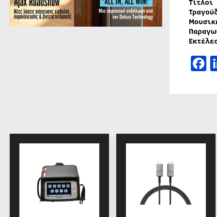
Τίτλοι
Τραγού
Μουσικ
Παραγω
Εκτέλε
F