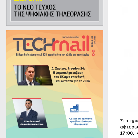
Στα ηρ
αφιερω
17:00
,