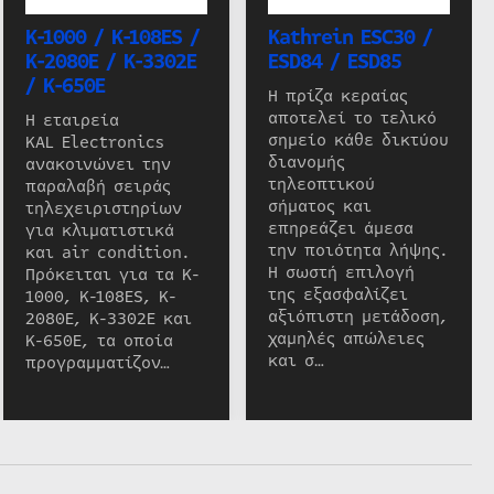
K-1000 / K-108ES /
Kathrein ESC30 /
K-2080E / K-3302E
ESD84 / ESD85
/ K-650E
Η πρίζα κεραίας
αποτελεί το τελικό
Η εταιρεία
σημείο κάθε δικτύου
KAL Electronics
διανομής
ανακοινώνει την
τηλεοπτικού
παραλαβή σειράς
σήματος και
τηλεχειριστηρίων
επηρεάζει άμεσα
για κλιματιστικά
την ποιότητα λήψης.
και air condition.
Η σωστή επιλογή
Πρόκειται για τα K-
της εξασφαλίζει
1000, K-108ES, K-
αξιόπιστη μετάδοση,
2080E, K-3302E και
χαμηλές απώλειες
K-650E, τα οποία
και σ…
προγραμματίζον…