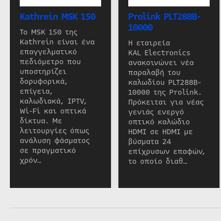
Kathrein MSK 150
Prolink PLT288B-
10000
Το MSK 150 της
Kathrein είναι ένα
Η εταιρεία
επαγγελματικό
KAL Electronics
πεδιόμετρο που
ανακοινώνει νέα
υποστηρίζει
παραλαβή του
δορυφορικά,
καλωδίου PLT288B-
επίγεια,
10000 της Prolink.
καλωδιακά, IPTV,
Πρόκειται για νέας
Wi-Fi και οπτικά
γενιάς ενεργό
δίκτυα. Με
οπτικό καλώδιο
λειτουργίες όπως
HDMI σε HDMI με
ανάλυση φάσματος
βύσματα 24
σε πραγματικό
επίχρυσων επαφών,
χρόν…
το οποίο διαθ…