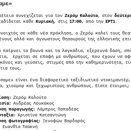
αμε»
πέτεια συνεχίζεται για τον
Ζερόμ Καλούτα
, στον
δεύτερ
ταδίδεται κάθε
Κυριακή
, στις
17:00
, από την
ΕΡΤ1
.
ανοιχτός σε κάθε νέα πρόκληση, ο Ζερόμ καλεί τους θεα
ένους αλλά και άγνωστους θησαυρούς της ελληνικής επι
μ παίρνει τα βουνά και τα λαγκάδια, εξερευνά δάση, σπ
τια, έρχεται σε επαφή με ανθρώπους, που έχουν να αφη
ικόνες και γεύσεις, στιγμές από την καθημερινότητα, τι
τια τους.
άσαμε» είναι ένα διαφορετικό ταξιδιωτικό ντοκιμαντέρ,
α, χιούμορ και ξεχωριστούς ανθρώπους. Είστε έτοιμοι;
ίαση:
Ζερόμ Καλούτα
εσία:
Ανδρέας Λουκάκος
νση παραγωγής:
Λάμπρος Παπαδέας
νταξία:
Χριστίνα Κατσαντώνη
νση φωτογραφίας:
Ξενοφών Βαρδαρός
:
Ευανθία Τσακνή