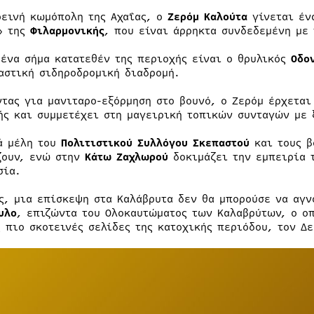
ρεινή κωμόπολη της Αχαΐας, ο
Ζερόμ Καλούτα
γίνεται ένα
» της
Φιλαρμονικής
, που είναι άρρηκτα συνδεδεμένη με
 ένα σήμα κατατεθέν της περιοχής είναι ο θρυλικός
Οδο
αστική σιδηροδρομική διαδρομή.
ντας για μανιταρο-εξόρμηση στο βουνό, ο Ζερόμ έρχεται
ής και συμμετέχει στη μαγειρική τοπικών συνταγών με 
ά μέλη του
Πολιτιστικού Συλλόγου Σκεπαστού
και τους β
ζουν, ενώ στην
Κάτω Ζαχλωρού
δοκιμάζει την εμπειρία τ
σία.
ς, μια επίσκεψη στα Καλάβρυτα δεν θα μπορούσε να αγν
υλο
, επιζώντα του Ολοκαυτώματος των Καλαβρύτων, ο οπ
ς πιο σκοτεινές σελίδες της κατοχικής περιόδου, τον Δε