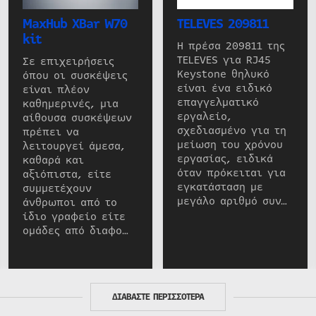
MaxHub XBar W70
TELEVES 209811
kit
Η πρέσα 209811 της
TELEVES για RJ45
Σε επιχειρήσεις
Keystone θηλυκό
όπου οι συσκέψεις
είναι ένα ειδικό
είναι πλέον
επαγγελματικό
καθημερινές, μια
εργαλείο,
αίθουσα συσκέψεων
σχεδιασμένο για τη
πρέπει να
μείωση του χρόνου
λειτουργεί άμεσα,
εργασίας, ειδικά
καθαρά και
όταν πρόκειται για
αξιόπιστα, είτε
εγκατάσταση με
συμμετέχουν
μεγάλο αριθμό συν…
άνθρωποι από το
ίδιο γραφείο είτε
ομάδες από διαφο…
ΔΙΑΒΑΣΤΕ ΠΕΡΙΣΣΟΤΕΡΑ