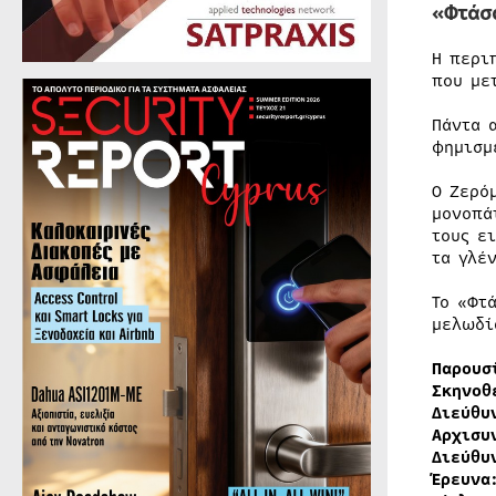
«Φτάσ
Η περι
που με
Πάντα 
φημισμ
Ο Ζερό
μονοπά
τους ε
τα γλέν
Το «Φτ
μελωδί
Παρουσ
Σκηνοθ
Διεύθυ
Αρχισυ
Διεύθυ
Έρευνα