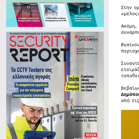
Στην ο
«μέλος
Ακόμη,
συναρπ
Βγαίνο
περιοχ
Συναντ
ετοιμά
τοποθε
Βεβαίω
Δημόπο
από τι