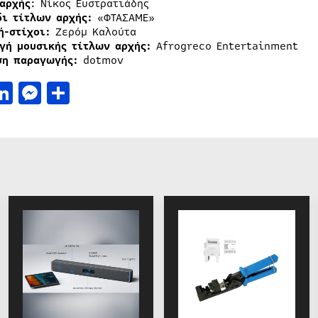
 αρχής
: Νίκος Ευστρατιάδης
δι τίτλων αρχής:
«ΦΤΑΣΑΜΕ»
ή-στίχοι:
Ζερόμ Καλούτα
γή μουσικής τίτλων αρχής:
Afrogreco Entertainment
ση παραγωγής:
dotmov
acebook
LinkedIn
Messenger
Μοιραστείτε