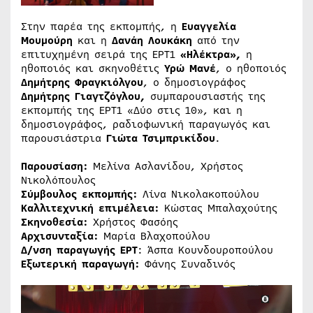
Στην παρέα της εκπομπής, η
Ευαγγελία
Μουμούρη
και η
Δανάη Λουκάκη
από την
επιτυχημένη σειρά της ΕΡΤ1
«Ηλέκτρα»,
η
ηθοποιός και σκηνοθέτις
Υρώ Μανέ
, ο ηθοποιός
Δημήτρης Φραγκιόλγου
, ο δημοσιογράφος
Δημήτρης Γιαγτζόγλου,
συμπαρουσιαστής της
εκπομπής της ΕΡΤ1 «Δύο στις 10», και η
δημοσιογράφος, ραδιοφωνική παραγωγός και
παρουσιάστρια
Γιώτα Τσιμπρικίδου
.
Παρουσίαση:
Μελίνα Ασλανίδου, Χρήστος
Νικολόπουλος
Σύμβουλος εκπομπής:
Λίνα Νικολακοπούλου
Καλλιτεχνική επιμέλεια:
Κώστας Μπαλαχούτης
Σκηνοθεσία:
Χρήστος Φασόης
Αρχισυνταξία:
Μαρία Βλαχοπούλου
Δ/νση παραγωγής ΕΡΤ
: Άσπα Κουνδουροπούλου
Εξωτερική παραγωγή:
Φάνης Συναδινός