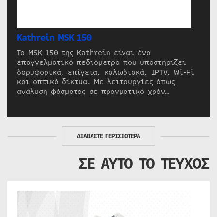
Kathrein MSK 150
Το MSK 150 της Kathrein είναι ένα
επαγγελματικό πεδιόμετρο που υποστηρίζει
δορυφορικά, επίγεια, καλωδιακά, IPTV, Wi-Fi
και οπτικά δίκτυα. Με λειτουργίες όπως
ανάλυση φάσματος σε πραγματικό χρόν…
ΔΙΑΒΑΣΤΕ ΠΕΡΙΣΣΟΤΕΡΑ
ΣΕ ΑΥΤΟ ΤΟ ΤΕΥΧΟΣ