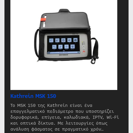
Kathrein MSK 150
Το MSK 150 της Kathrein είναι ένα
επαγγελματικό πεδιόμετρο που υποστηρίζει
δορυφορικά, επίγεια, καλωδιακά, IPTV, Wi-Fi
και οπτικά δίκτυα. Με λειτουργίες όπως
ανάλυση φάσματος σε πραγματικό χρόν…