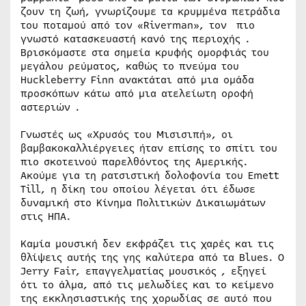
ζουν τη ζωή, γνωρίζουμε τα κρυμμένα πετράδια
του ποταμού από τον «Riverman», τον πιο
γνωστό κατασκευαστή κανό της περιοχής .
Βρισκόμαστε στα σημεία κρυφής ομορφιάς του
μεγάλου ρεύματος, καθώς το πνεύμα του
Huckleberry Finn ανακτάται από μια ομάδα
προσκόπων κάτω από μια ατελείωτη οροφή
αστεριών .
Γνωστές ως «Χρυσός του Μισισιπή», οι
βαμβακοκαλλιέργειες ήταν επίσης το σπίτι του
πιο σκοτεινού παρελθόντος της Αμερικής.
Ακούμε για τη ρατσιστική δολοφονία του Emett
Till, η δίκη του οποίου λέγεται ότι έδωσε
δυναμική στο Κίνημα Πολιτικών Δικαιωμάτων
στις ΗΠΑ.
Καμία μουσική δεν εκφράζει τις χαρές και τις
θλίψεις αυτής της γης καλύτερα από τα Blues. Ο
Jerry Fair, επαγγελματίας μουσικός , εξηγεί
ότι το άλμα, από τις μελωδίες και το κείμενο
της εκκλησιαστικής της χορωδίας σε αυτό που