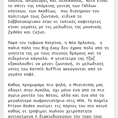
πουλιά, αλιγάτορες και πελεκάνους. Αυτό είναι
το σπίτι της επόμενης γενιάς των Γάλλων
εποίκων, των Ακαδίων, που διατηρούν τον
πολιτισμό τους ζωντανό, ειδικά το
Σαββατοκύριακο όταν οι τοπικές καφετέριες
είναι γεμάτες με τις μελωδίες της μουσικής
Zydeko και Cajun.
Παρά τον τυφώνα Κατρίνα, η Νέα Ορλεάνη, η
παλιά πόλη του Big Easy δεν έχασε πολύ από τη
γοητεία της με τους στενούς δρόμους και τα
σιδερένια κάγκελα. Η γενέτειρα της Τζαζ
εξακολουθεί να μένει ζωντανή, οι μελωδικές
νότες του Kermit Ruffins ακούγονται από τα
γεμάτα καφέ.
Καθώς προχωράμε πιο ψηλά, ο Μισισιπής μας
οδηγεί στην Αγκόλα, όχι μόνο ένα από τα πιο
άγρια ​​ροντέο του Νότου, αλλά και ένα από τα
μεγαλύτερα σωφρονιστήρια στις ΗΠΑ. Το Angola
Prison Rodeo ανοίγει τις πόρτες του στο κοινό
καθώς οι τρόφιμοι πωλούν χειροποίητα
αντικείμενα ή διακινδυνεύουν την τύχη τους