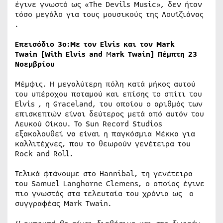
έγινε γνωστό ως «The Devils Music», δεν ήταν
τόσο μεγάλο για τους μουσικούς της Λουϊζιάνας
.
Επεισόδιο 3ο:Με τον
Elvis
και τον
Mark
Twain
[
With
Elvis
and
Μ
ark
Twain
]
Πέμπτη 23
Νοεμβρίου
Μέμφις. Η μεγαλύτερη πόλη κατά μήκος αυτού
του υπέροχου ποταμού και επίσης το σπίτι του
Elvis , η Graceland, του οποίου ο αριθμός των
επισκεπτών είναι δεύτερος μετά από αυτόν του
Λευκού Οίκου. Το Sun Record Studios
εξακολουθεί να είναι η παγκόσμια Μέκκα για
καλλιτέχνες, που το θεωρούν γενέτειρα του
Rock and Roll.
Τελικά φτάνουμε στο Hannibal, τη γενέτειρα
του Samuel Langhorne Clemens, ο οποίος έγινε
πιο γνωστός στα τελευταία του χρόνια ως ο
συγγραφέας Mark Twain.