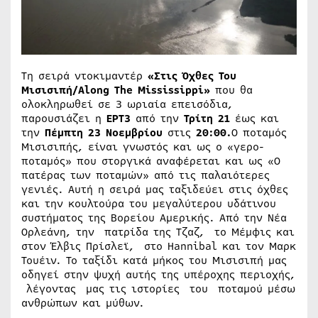
Τη σειρά ντοκιμαντέρ
«Στις Όχθες Του
Μισισιπή/
Along
The
Mississippi
»
που θα
ολοκληρωθεί σε 3 ωριαία επεισόδια,
παρουσιάζει η
ΕΡΤ3
από την
Τρίτη 21
έως και
την
Πέμπτη 23 Νοεμβρίου
στις
20:00.
O ποταμός
Μισισιπής, είναι γνωστός και ως ο «γερο-
ποταμός» που στοργικά αναφέρεται και ως «Ο
πατέρας των ποταμών» από τις παλαιότερες
γενιές. Αυτή η σειρά μας ταξιδεύει στις όχθες
και την κουλτούρα του μεγαλύτερου υδάτινου
συστήματος της Βορείου Αμερικής. Από την Νέα
Ορλεάνη, την πατρίδα της Τζαζ, το Μέμφις και
στον Έλβις Πρίσλεϊ, στο Hannibal και τον Μαρκ
Τουέιν. Το ταξίδι κατά μήκος του Μισισιπή μας
οδηγεί στην ψυχή αυτής της υπέροχης περιοχής,
λέγοντας μας τις ιστορίες του ποταμού μέσω
ανθρώπων και μύθων.