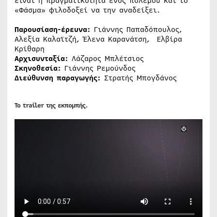
είναι η πραγματικότητα ενός πολέμου και το
«Φάσμα» φιλοδοξεί να την αναδείξει.
Παρουσίαση-έρευνα
:
Γιάννης Παπαδόπουλος,
Αλεξία Καλαϊτζή, Έλενα Καρανάτση, Ελβίρα
Κρίθαρη
Αρχισυνταξία
:
Λάζαρος Μπλέτσιος
Σκηνοθεσία
:
Γιάννης Ρεμούνδος
Διεύθυνση παραγωγής
:
Στρατής Μπογδάνος
Το trailer της εκπομπής.