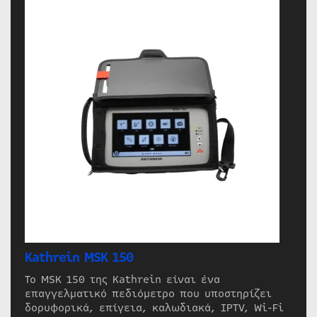
Kathrein MSK 150
Το MSK 150 της Kathrein είναι ένα
επαγγελματικό πεδιόμετρο που υποστηρίζει
δορυφορικά, επίγεια, καλωδιακά, IPTV, Wi-Fi