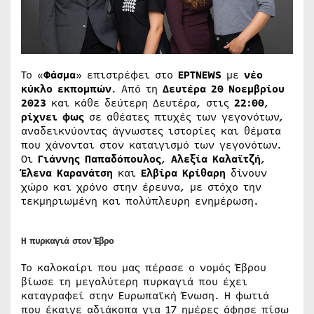
Το «
Φάσμα
» επιστρέφει στο
ΕΡΤNEWS
με
νέο
κύκλο εκπομπών
. Από τη
Δευτέρα 20 Νοεμβρίου
2023
και κάθε δεύτερη Δευτέρα, στις
22:00
,
ρίχνει φως
σε αθέατες πτυχές των γεγονότων,
αναδεικνύοντας άγνωστες ιστορίες και θέματα
που χάνονται στον καταιγισμό των γεγονότων.
Οι
Γιάννης Παπαδόπουλος
,
Αλεξία Καλαϊτζή
,
Έλενα Καρανάτση
και
Ελβίρα Κρίθαρη
δίνουν
χώρο και χρόνο στην έρευνα, με στόχο την
τεκμηριωμένη και πολύπλευρη ενημέρωση.
Η πυρκαγιά στον Έβρο
Το καλοκαίρι που μας πέρασε ο νομός Έβρου
βίωσε τη μεγαλύτερη πυρκαγιά που έχει
καταγραφεί στην Ευρωπαϊκή Ένωση. Η φωτιά
που έκαιγε αδιάκοπα για 17 ημέρες άφησε πίσω