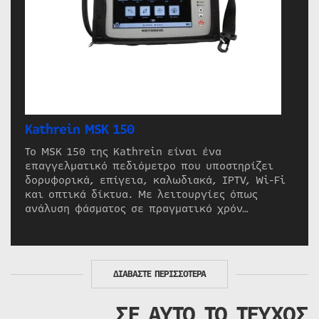
Kathrein MSK 150
Το MSK 150 της Kathrein είναι ένα
επαγγελματικό πεδιόμετρο που υποστηρίζει
δορυφορικά, επίγεια, καλωδιακά, IPTV, Wi-Fi
και οπτικά δίκτυα. Με λειτουργίες όπως
ανάλυση φάσματος σε πραγματικό χρόν…
ΔΙΑΒΑΣΤΕ ΠΕΡΙΣΣΟΤΕΡΑ
ΣΕ ΑΥΤΟ ΤΟ ΤΕΥΧΟΣ