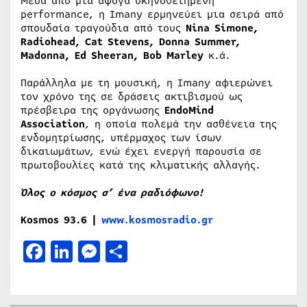
Mέσα από μια άψογα σκηνοθετημένη
performance, η Ιmany ερμηνεύει μια σειρά από
σπουδαία τραγούδια από τους
Nina Simone,
Radiohead, Cat Stevens, Donna Summer,
Madonna, Ed Sheeran, Bob Marley
κ.ά.
Παράλληλα με τη μουσική, η Imany αφιερώνει
τον χρόνο της σε δράσεις ακτιβισμού ως
πρέσβειρα της οργάνωσης
EndoMind
Association
, η οποία πολεμά την ασθένεια της
ενδομητρίωσης, υπέρμαχος των ίσων
δικαιωμάτων, ενώ έχει ενεργή παρουσία σε
πρωτοβουλίες κατά της κλιματικής αλλαγής.
Όλος ο κόσμος σ’ ένα ραδιόφωνο!
Kosmos
93.6 |
www.kosmosradio.gr
Facebook
LinkedIn
Messenger
Μοιραστείτε