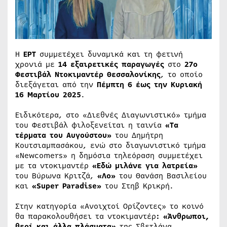
Η
ΕΡΤ
συμμετέχει δυναμικά και τη φετινή
χρονιά με
14 εξαιρετικές παραγωγές
στο
27ο
Φεστιβάλ Ντοκιμαντέρ Θεσσαλονίκης
, το οποίο
διεξάγεται από την
Πέμπτη 6 έως την Κυριακή
16 Μαρτίου 2025
.
Ειδικότερα, στο «Διεθνές Διαγωνιστικό» τμήμα
του Φεστιβάλ φιλοξενείται η ταινία
«Τα
τέρματα του Αυγούστου»
του Δημήτρη
Κουτσιαμπασάκου, ενώ στο διαγωνιστικό τμήμα
«Newcomers» η δημόσια τηλεόραση συμμετέχει
με τα ντοκιμαντέρ
«Εδώ μιλάνε για λατρεία»
του Βύρωνα Κριτζά,
«Λο»
του Θανάση Βασιλείου
και
«Super Paradise»
του Στηβ Κρικρή.
Στην κατηγορία «Ανοιχτοί Ορίζοντες» το κοινό
θα παρακολουθήσει τα ντοκιμαντέρ
: «Άνθρωποι,
θεοί και άλλα πλάσματα»
της Σβετλάνα