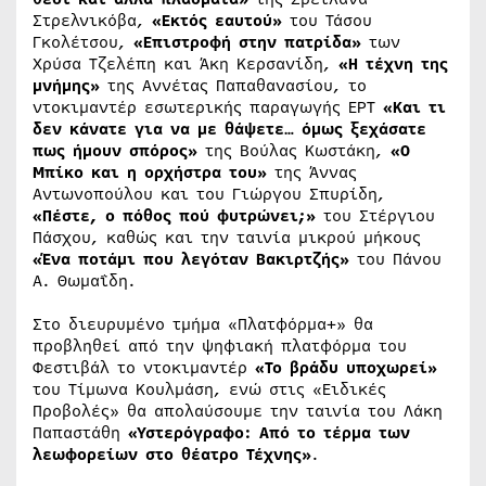
Στρελνικόβα,
«Εκτός εαυτού»
του Τάσου
Γκολέτσου,
«Επιστροφή στην πατρίδα»
των
Χρύσα Τζελέπη και Άκη Κερσανίδη,
«Η τέχνη της
μνήμης»
της Αννέτας Παπαθανασίου, το
ντοκιμαντέρ εσωτερικής παραγωγής ΕΡΤ
«Και τι
δεν κάνατε για να με θάψετε… όμως ξεχάσατε
πως ήμουν σπόρος»
της Βούλας Κωστάκη,
«Ο
Μπίκο και η ορχήστρα του»
της Άννας
Αντωνοπούλου και του Γιώργου Σπυρίδη,
«Πέστε, ο πόθος πού φυτρώνει;»
του Στέργιου
Πάσχου, καθώς και την ταινία μικρού μήκους
«Ένα ποτάμι που λεγόταν Βακιρτζής»
του Πάνου
Α. Θωμαΐδη.
Στο διευρυμένο τμήμα «Πλατφόρμα+» θα
προβληθεί από την ψηφιακή πλατφόρμα του
Φεστιβάλ το ντοκιμαντέρ
«Το βράδυ υποχωρεί»
του Τίμωνα Κουλμάση, ενώ στις «Ειδικές
Προβολές» θα απολαύσουμε την ταινία του Λάκη
Παπαστάθη
«Υστερόγραφο: Από το τέρμα των
λεωφορείων στο θέατρο Τέχνης»
.