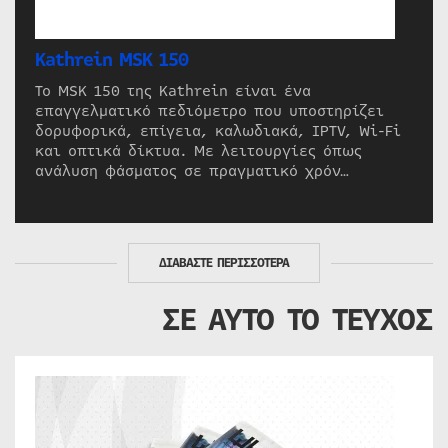
Kathrein MSK 150
Το MSK 150 της Kathrein είναι ένα
επαγγελματικό πεδιόμετρο που υποστηρίζει
δορυφορικά, επίγεια, καλωδιακά, IPTV, Wi-Fi
και οπτικά δίκτυα. Με λειτουργίες όπως
ανάλυση φάσματος σε πραγματικό χρόν…
ΔΙΑΒΑΣΤΕ ΠΕΡΙΣΣΟΤΕΡΑ
ΣΕ ΑΥΤΟ ΤΟ ΤΕΥΧΟΣ