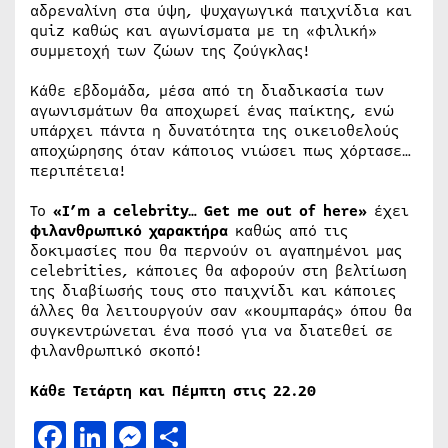
αδρεναλίνη στα ύψη, ψυχαγωγικά παιχνίδια και
quiz καθώς και αγωνίσματα με τη «φιλική»
συμμετοχή των ζώων της ζούγκλας!
Κάθε εβδομάδα, μέσα από τη διαδικασία των
αγωνισμάτων θα αποχωρεί ένας παίκτης, ενώ
υπάρχει πάντα η δυνατότητα της οικειοθελούς
αποχώρησης όταν κάποιος νιώσει πως χόρτασε…
περιπέτεια!
Το
«I’m a celebrity… Get me out of here»
έχει
φιλανθρωπικό χαρακτήρα
καθώς από τις
δοκιμασίες που θα περνούν οι αγαπημένοι μας
celebrities, κάποιες θα αφορούν στη βελτίωση
της διαβίωσής τους στο παιχνίδι και κάποιες
άλλες θα λειτουργούν σαν «κουμπαράς» όπου θα
συγκεντρώνεται ένα ποσό για να διατεθεί σε
φιλανθρωπικό σκοπό!
Κάθε Τετάρτη και Πέμπτη στις 22.20
Facebook
LinkedIn
Messenger
Μοιραστείτε