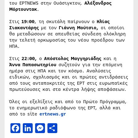
του ΕΡΤNEWS στην Ουάσιγκτον,
Αλέξανδρος
Μόρτουντακ
.
Στις
19:00
, τη σκυτάλη παίρνουν ο
Ηλίας
Σιακαντάρης
με τον
Γιάννη Μούτσιο,
οι οποίοι
θα μεταδώσουν σε απευθείας σύνδεση ολόκληρη
την τελετή ορκωμοσίας του νέου προέδρου των
ΗΠΑ.
Στις
22:00,
ο
Απόστολος Μαγγηριάδης
και η
Άννα Παπασωτηρίου
συζητούν για την επόμενη
ημέρα στις ΗΠΑ και τον κόσμο. Αναλύσεις
ειδικών, σχολιασμός και οι πρώτες αντιδράσεις
από τους ανταποκριτές της ΕΡΤ στις ευρωπαϊκές
πρωτεύουσες και στα κέντρα λήψης αποφάσεων.
Όλες οι εξελίξεις και από το Πρώτο Πρόγραμμα,
το ενημερωτικό ραδιόφωνο της ΕΡΤ, αλλά και
από το site
ertnews.gr
Facebook
LinkedIn
Messenger
Μοιραστείτε