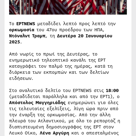
To
ΕΡΤNEWS
μεταδίδει λεπτό προς λεπτό την
ορκωμοσία
του 47ου προέδρου των ΗΠΑ,
Ντόναλντ Τραμπ
, τη
Δευτέρα 20 Ιανουαρίου
2025
.
Από νωρίς το πρωί της Δευτέρας, το
ενημερωτικό τηλεοπτικό κανάλι της ΕΡΤ
καταγράφει τον παλμό της ημέρας, κατά τη
διάρκεια των εκπομπών και των δελτίων
ειδήσεων.
Στο αναλυτικό δελτίο του ΕΡΤNEWS στις
18:00
(μεταδίδεται παράλληλα και από την ΕΡΤ1), ο
Απόστολος Μαγγηριάδης
ενημερώνει για όλες
τις τελευταίες εξελίξεις, λίγη ώρα πριν από
την έναρξη της ορκωμοσίας. Από την άλλη
πλευρά του Ατλαντικού, με όλο το ρεπορτάζ η
διαπιστευμένη δημοσιογράφος της ΕΡΤ στον
Λευκό Οίκο,
Λένα Αργύρη
και ο απεσταλμένος