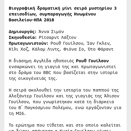
Βιογραφική δραματική μίνι σειρά μυστηρίου 3
επεισοδίων, συμπαραγωγής Ηνωμένου
Βασιλείου-ΗΠΑ 2018
Δημιουργός:
Άννα Σιμόν
Σκηνοθεσία:
Ρίτσαρντ Λάξτον
Πρωταγωνιστούν:
Ρουθ Γουίλσον, Ίαν Γκλεν,
Κίλι Χοζ, Κάλαμ Λιντς, Φιόνα Σο, Ότο Φάραντ
Η διάσημη Αγγλίδα ηθοποιός
Ρουθ Γουίλσον
ενσαρκώνει τη γιαγιά της και πρωταγωνιστεί
στο δράμα του BBC που βασίζεται στην ιστορία
της οικογένειάς της.
Η σειρά ακολουθεί την ιστορία του παππού της
Αλεξάντερ Γουίλσον και της γιαγιάς της Άλισον
Γουίλσον, που γνωρίστηκαν κατά τη διάρκεια
του Β΄ Παγκόσμιου Πολέμου, ενώ εργάζονταν για
τη MI6.
Το ερώτημα που τίθεται και στο οποίο καλείται
να δώσει απάντηση η Κυρία Γουίλσον είναι: