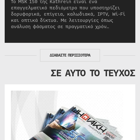
Το MSK 150 της Kathrein είναι ένα
επαγγελματικό πεδιόμετρο που υποστηρίζει
δορυφορικά, επίγεια, καλωδιακά, IPTV, Wi-Fi
και οπτικά δίκτυα. Με λειτουργίες όπως
ανάλυση φάσματος σε πραγματικό χρόν…
ΔΙΑΒΑΣΤΕ ΠΕΡΙΣΣΟΤΕΡΑ
ΣΕ ΑΥΤΟ ΤΟ ΤΕΥΧΟΣ