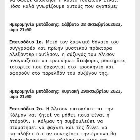
Πόσο καλά γνωρίζουμε αυτούς που αγαπάμε;
Ημερομηνία μετάδοσης: Σάββατο
28
Οκτω
βρίου
2023,
ώρα
21:00
Eπεισόδιο
1ο.
Μετά τον ξαφνικό θάνατο του
συγγραφέα και πρώην μυστικού πράκτορα
Αλεξάντερ Γουίλσον, η σύζυγός του Άλισον
αναγκάζεται να ερευνήσει διάφορες μυστήριες
ιστορίες που έρχονται στο προσκήνιο και
αφορούν στο παρελθόν του συζύγου της.
Ημερομηνία μετάδοσης: Κυριακή 29
Οκτω
βρίου
2023,
ώρα
21:00
Eπεισόδιο
2ο.
Η Άλισον επισκέπτεται την
Κόλμαν και ζητεί να μάθει ποια είναι η
Ντόροθι. Η Κόλμαν τη συμβουλεύει να
σταματήσει να ψάχνει και της δίνει να
καταλάβει ότι αν συνεχίσει την έρευνα θα
διακινδυνεύσει το μέλλον του γιου της.