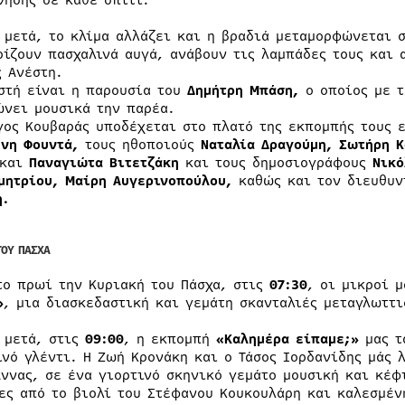
νησης σε κάθε σπίτι.
 μετά, το κλίμα αλλάζει και η βραδιά μεταμορφώνεται σ
ρίζουν πασχαλινά αυγά, ανάβουν τις λαμπάδες τους και 
ς Ανέστη.
στή είναι η παρουσία του
Δημήτρη Μπάση,
ο οποίος με τ
ώνει μουσικά την παρέα.
γος Κουβαράς υποδέχεται στο πλατό της εκπομπής τους 
νη Φουντά,
τους ηθοποιούς
Ναταλία Δραγούμη, Σωτήρη Κ
και
Παναγιώτα Βιτετζάκη
και τους δημοσιογράφους
Νικό
μητρίου, Μαίρη Αυγερινοπούλου,
καθώς και τον διευθυν
η.
ΤΟΥ ΠΑΣΧΑ
το πρωί την Κυριακή του Πάσχα, στις
07:30
, οι μικροί 
»
, μια διασκεδαστική και γεμάτη σκανταλιές μεταγλωττ
 μετά, στις
09:00
, η εκπομπή
«Καλημέρα είπαμε;»
μας τ
ινό γλέντι. Η Ζωή Κρονάκη και ο Τάσος Ιορδανίδης μάς 
Άννας, σε ένα γιορτινό σκηνικό γεμάτο μουσική και κέφι
ες από το βιολί του Στέφανου Κουκουλάρη και καλεσμέν