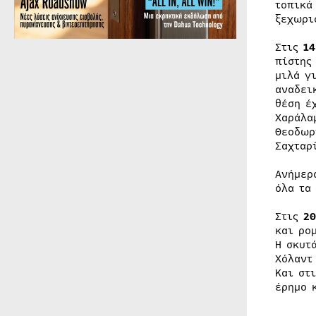
τοπικά
ξεχωρι
Στις
1
πίστης
μιλά γ
αναδει
θέση έ
Χαράλα
Θεοδωρ
Σαχταρ
Ανήμερ
όλα τα
Στις
20
και ρο
Η σκυτ
Χόλαντ
Και στ
έρημο 