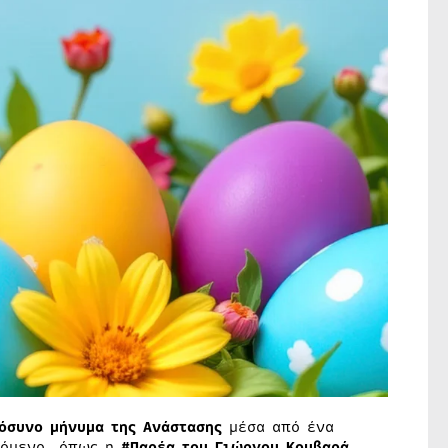
όσυνο μήνυμα της Ανάστασης
μέσα από ένα
χόμενο, όπως η
#Παρέα του Γιώργου Κουβαρά
,