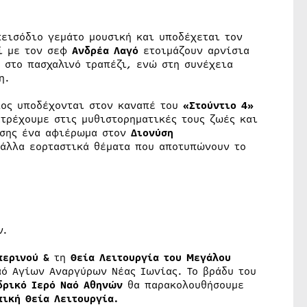
εισόδιο γεμάτο μουσική και υποδέχεται τον
ί με τον σεφ
Ανδρέα Λαγό
ετοιμάζουν αρνίσια
 στο πασχαλινό τραπέζι, ενώ στη συνέχεια
η.
λος υποδέχονται στον καναπέ του
«Στούντιο 4»
τρέχουμε στις μυθιστορηματικές τους ζωές και
ίσης ένα αφιέρωμα στον
Διονύση
 άλλα εορταστικά θέματα που αποτυπώνουν το
ν.
περινού &
τη
Θεία Λειτουργία του Μεγάλου
αό Αγίων Αναργύρων Νέας Ιωνίας. Το βράδυ του
δρικό Ιερό Ναό Αθηνών
θα παρακολουθήσουμε
ική Θεία Λειτουργία.