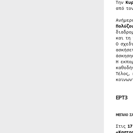
Την
Κυ
από το
Ανήμερ
Πολύζο
διαδρο
και τη
Ο σχεδ
ασκήσε
άσκηση
Η εκπο
καθοδή
Τέλος,
κοινων
ΕΡΤ3
ΜΕΓΑΛΟ Σ
Στις
17
«Καστρ