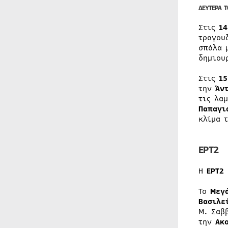
ΔΕΥΤΕΡΑ Τ
Στις
1
τραγου
σπάλα 
δημιου
Στις
15
την
Άν
τις λα
Παπαγι
κλίμα 
ΕΡΤ2
Η
ΕΡΤ2
Το
Μεγά
Βασιλε
Μ. Σαβ
την
Ακ