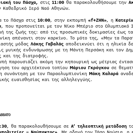
ριακή του Πάσχα,
στις
11:00
θα παρακολουθήσουμε την
Α
ν Καθεδρικό Ιερό Ναό Αθηνών.
α το Πάσχα στις
10:00
, στην εκπομπή
«
f
+ΖΗΝ»
, η
Κατερί
υ
, που προπονείται με τον Νίκο Μπέριο στο Ολυμπιακό 
μή της ζωής της: από τις προσωπικές δοκιμασίες έως τα
 νίκη απέναντι στον καρκίνο. Το μότο της, «Μην τα Παρα
ιαστής μόδας
Λάκης Γαβαλάς
αποδεικνύει ότι η ηλικία δ
ις μυικής ενδυνάμωσης με τη Μάντη Περσάκη και τον Δημ
ς και της διατροφής.
μπή παρουσιάζει ακόμη την κηπουρική ως μέτριας έντασ
γηση του αρχιτέκτονα τοπίου
Μάριου Γκρόγκου
σε θεματ
 η συνάντηση με τον Παραολυμπιονίκη
Μάκη Καλαρά
αναδε
ικής ευαισθησίας και της αλληλεγγύης.
ΑΒΒΑΤΟ
:30
, θα παρακολουθήσουμε σε
Α’ τηλεοπτική μετάδοση
το
οπολιτείες – Ναύπακτος»
. Με οδηγό τον Τάσο Νούσια, η 