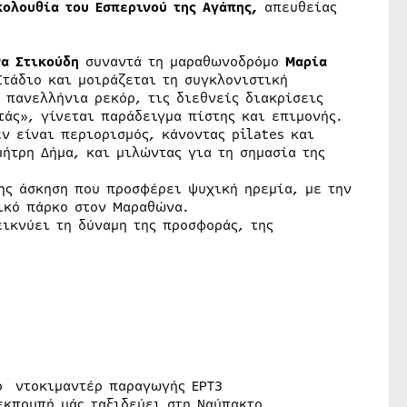
κολουθία του Εσπερινού της Αγάπης,
απευθείας
να Στικούδη
συναντά τη μαραθωνοδρόμο
Μαρία
Στάδιο και μοιράζεται τη συγκλονιστική
 πανελλήνια ρεκόρ, τις διεθνείς διακρίσεις
τάς», γίνεται παράδειγμα πίστης και επιμονής.
εν είναι περιορισμός, κάνοντας pilates και
ήτρη Δήμα, και μιλώντας για τη σημασία της
ης άσκηση που προσφέρει ψυχική ηρεμία, με την
ικό πάρκο στον Μαραθώνα.
ικνύει τη δύναμη της προσφοράς, της
 ντοκιμαντέρ παραγωγής ΕΡΤ3
εκπομπή μάς ταξιδεύει στη Ναύπακτο,