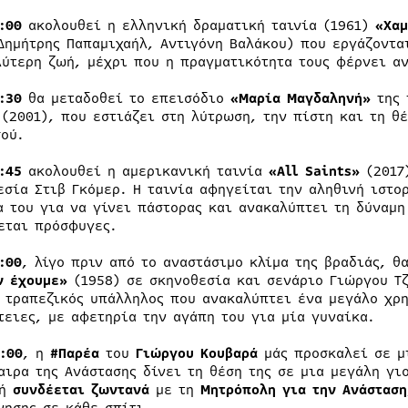
:00
ακολουθεί η ελληνική δραματική ταινία (1961)
«Χαμ
Δημήτρης Παπαμιχαήλ, Αντιγόνη Βαλάκου) που εργάζοντα
λύτερη ζωή, μέχρι που η πραγματικότητα τους φέρνει α
:30
θα μεταδοθεί το επεισόδιο
«Μαρία Μαγδαληνή»
της 
(2001), που εστιάζει στη λύτρωση, την πίστη και τη θ
σού.
:45
ακολουθεί η αμερικανική ταινία
«All Saints»
(2017)
εσία Στιβ Γκόμερ. Η ταινία αφηγείται την αληθινή ιστο
α του για να γίνει πάστορας και ανακαλύπτει τη δύναμη
εται πρόσφυγες.
:00
, λίγο πριν από το αναστάσιμο κλίμα της βραδιάς, 
ν έχουμε»
(1958) σε σκηνοθεσία και σενάριο Γιώργου Τ
 τραπεζικός υπάλληλος που ανακαλύπτει ένα μεγάλο χρη
τειες, με αφετηρία την αγάπη του για μία γυναίκα.
:00
, η
#Παρέα
του
Γιώργου Κουβαρά
μάς προσκαλεί σε μ
αιρα της Ανάστασης δίνει τη θέση της σε μια μεγάλη γι
πή
συνδέεται ζωντανά
με τη
Μητρόπολη για την Ανάσταση