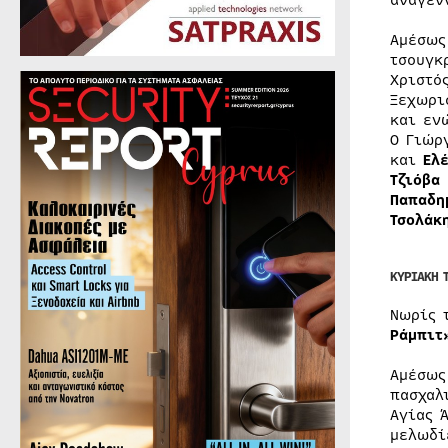
αναγέν
Αμέσως
τσουγκ
Χριστό
Ξεχωρι
και εν
Ο Γιώρ
και
Ελέ
Τζιόβα
Παπαδη
Τσολάκ
ΚΥΡΙΑΚΗ 
Νωρίς 
Ράμπιτ
Αμέσως
πασχαλ
Αγίας 
μελωδί