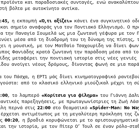
 προϊόντα και παραδοσιακές συνταγές, ενώ ανακαλύπτου
στή βόλτα με αυτοκίνητο αντίκα.
4:45,
η εκπομπή
«Ό,τι αξίζει»
κάνει ένα συγκινητικό ο
 και σημείο αναφοράς για τον Ποντιακό Ελληνισμό. Ο πρ
ια την Παναγία Σουμελά ως μια ζωντανή γέφυρα με τον Π
κνύει μέσα από τη διαδρομή του τη δύναμη της πίστης, 
χει η μουσική, με τον Ματθαίο Τσαχουρίδη να δίνει φων
μπος Φανιάδης κρατά ζωντανή την παράδοση μέσα από το
ίδης μεταφέρει την ποντιακή ιστορία στις νέες γενιές 
ίδου ανοίγει νέους δρόμους, δίνοντας φωνή σε μια παρά
α του Πάσχα, η ΕΡΤ1 μάς δίνει κινηματογραφικό ραντεβ
 γούστα: από το κλασικό ελληνικό μιούζικαλ μέχρι τη σ
:00
, το λαμπερό
«Κορίτσια για φίλημα»
του Γιάννη Δαλι
μαντικές παρεξηγήσεις, με πρωταγωνίστριες τη Ζωή Λάσ
άλη περνά στις
22:00
στο θεαματικό
«Spider-Man: No Wa
 έρχεται αντιμέτωπος με τη μεγαλύτερη πρόκληση της ζ
ις
00:20
, η βραδιά κορυφώνεται με το αριστουργηματικ
και την ιστορία, με τον Πίτερ Ο’ Τουλ σε έναν ρόλο-στ