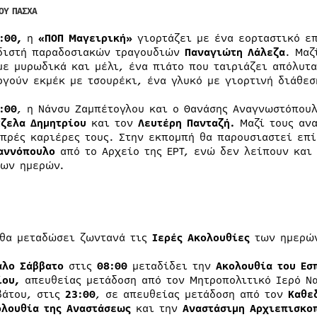
ΟΥ ΠΑΣΧΑ
4:00,
η
«ΠΟΠ Μαγειρική»
γιορτάζει με ένα εορταστικό επ
διστή παραδοσιακών τραγουδιών
Παναγιώτη Λάλεζα
. Μαζ
με μυρωδικά και μέλι, ένα πιάτο που ταιριάζει απόλυτα
ργούν εκμέκ με τσουρέκι, ένα γλυκό με γιορτινή διάθεσ
:00
, η Νάνσυ Ζαμπέτογλου και ο Θανάσης Αναγνωστόπου
τζελα Δημητρίου
και τον
Λευτέρη Πανταζή.
Μαζί τους ανα
μπρές καριέρες τους. Στην εκπομπή θα παρουσιαστεί επ
αννόπουλο
από το Αρχείο της ΕΡΤ, ενώ δεν λείπουν και
των ημερών.
θα μεταδώσει ζωντανά τις
Ιερές Ακολουθίες
των ημερώ
λο Σάββατο
στις
08:00
μεταδίδει την
Ακολουθία του Εσ
ίου,
απευθείας μετάδοση από τον Μητροπολιτικό Ιερό Ν
βάτου, στις
23:00
, σε απευθείας μετάδοση από τον
Καθε
ολουθία της Αναστάσεως
και την
Αναστάσιμη Αρχιεπισκοπ