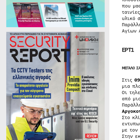
που μα
ταινίε
υλικό 
Παράλλ
Αγίων 
ΕΡΤ1
ΜΕΓΑΛΟ Σ
Στις
09
μια πλ
Οι τηλ
από μι
Παράλλ
Αργοκο
Στο κλ
εντυπω
με τον
Στην ε