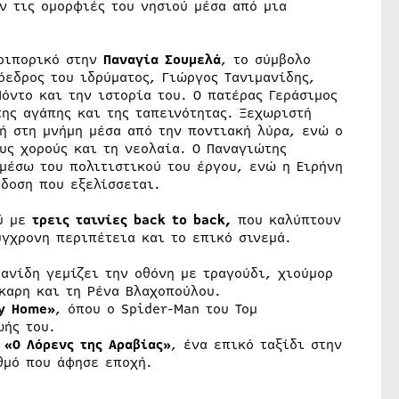
ν τις ομορφιές του νησιού μέσα από μια
δοιπορικό στην
Παναγία Σουμελά
, το σύμβολο
όεδρος του ιδρύματος, Γιώργος Τανιμανίδης,
όντο και την ιστορία του. Ο πατέρας Γεράσιμος
της αγάπης και της ταπεινότητας. Ξεχωριστή
ή στη μνήμη μέσα από την ποντιακή λύρα, ενώ ο
υς χορούς και τη νεολαία. Ο Παναγιώτης
μέσω του πολιτιστικού του έργου, ενώ η Ειρήνη
δοση που εξελίσσεται.
ού με
τρεις ταινίες back to back,
που καλύπτουν
ύγχρονη περιπέτεια και το επικό σινεμά.
ανίδη γεμίζει την οθόνη με τραγούδι, χιούμορ
καρη και τη Ρένα Βλαχοπούλου.
y Home»
, όπου ο Spider-Man του Τομ
ωής του.
ό
«Ο Λόρενς της Αραβίας»
, ένα επικό ταξίδι στην
αθμό που άφησε εποχή.