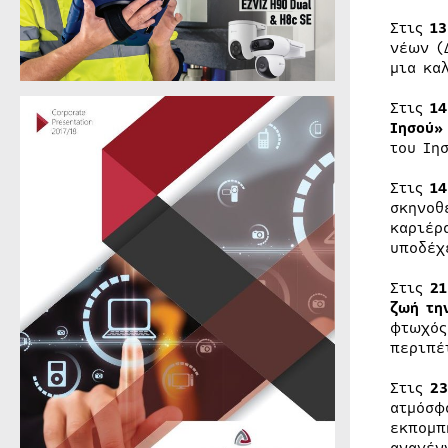
Στις
13
νέων (
μια κα
Στις
14
Ιησού»
του Ιη
Στις
14
σκηνοθ
καριέρ
υποδέχ
Στις
21
ζωή τη
φτωχός
περιπέ
Στις
23
ατμόσφ
εκπομ