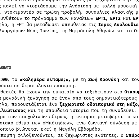
ς καλεί να γιορτάσουμε την Ανάσταση με πολλή μουσική
ς, ντοκιμαντέρ σε πρώτη προβολή, συναυλίες κλασικής 
συνθέτουν το πρόγραμμα των καναλιών
ΕΡΤ1, ΕΡΤ2
και
ΕΡ
ηλα, η ΕΡΤ θα μεταδώσει απευθείας τις
Ιερές Ακολουθί
Αναργύρων Νέας Ιωνίας, τη Μητρόπολη Αθηνών και το Οι
ΑΒΒΑΤΟ
:00
, το
«Καλημέρα είπαμε;»,
με τη
Ζωή Κρονάκη
και το
ούσια σε θεματολογία εκπομπή.
εθεατές θα έχουν την ευκαιρία να ταξιδέψουν στο
Οικου
α μοναδική ξενάγηση σε έναν από τους σημαντικότερους 
ηλα, παρουσιάζεται ένα
ξεχωριστό οδοιπορικό στη Νάξο
ιλιώτισσας
και τη σπουδαία ιστορία που τη συνοδεύει.
ίμα των πασχαλινών εθίμων, η εκπομπή μεταφέρει το κ
σιακό έθιμο των «Μπότηδων», ενώ ζωντανή σύνδεση με
 οποίο βιώνεται εκεί η Μεγάλη Εβδομάδα.
κπομπή φιλοξενούνται, σε ξεχωριστές ενότητες, ο
Σπύρ