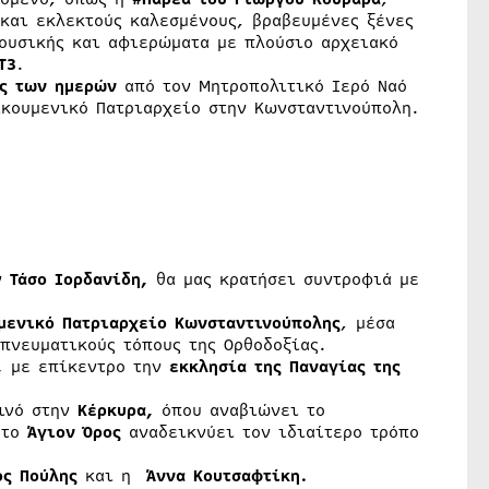
 και εκλεκτούς καλεσμένους, βραβευμένες ξένες
μουσικής και αφιερώματα με πλούσιο αρχειακό
Τ3
.
ες των ημερών
από τον Μητροπολιτικό Ιερό Ναό
κουμενικό Πατριαρχείο στην Κωνσταντινούπολη.
ν
Τάσο Ιορδανίδη,
θα μας κρατήσει συντροφιά με
μενικό Πατριαρχείο Κωνσταντινούπολης
, μέσα
πνευματικούς τόπους της Ορθοδοξίας.
,
με επίκεντρο την
εκκλησία της Παναγίας της
οινό στην
Κέρκυρα,
όπου αναβιώνει το
 το
Άγιον Όρος
αναδεικνύει τον ιδιαίτερο τρόπο
ος Πούλης
και η
Άννα Κουτσαφτίκη.