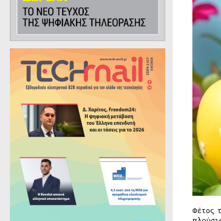
Φέτος 
πλούσι