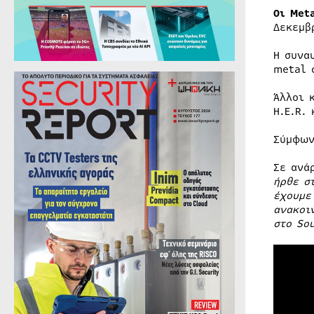
Οι Met
Δεκεμβ
Η συνα
metal 
Άλλοι 
H.E.R. 
Σύμφων
Σε ανά
ήρθε σ
έχουμε
ανακοι
στο So