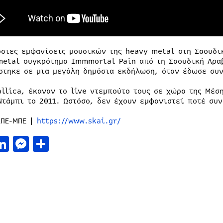
όσιες εμφανίσεις μουσικών της heavy metal στη Σαουδικ
metal συγκρότημα Immmortal Pain από τη Σαουδική Αρα
στηκε σε μια μεγάλη δημόσια εκδήλωση, όταν έδωσε συν
allica, έκαναν το live ντεμπούτο τους σε χώρα της Μέση
Ντάμπι το 2011. Ωστόσο, δεν έχουν εμφανιστεί ποτέ συν
ΠΕ-ΜΠΕ |
https://www.skai.gr/
acebook
LinkedIn
Messenger
Μοιραστείτε