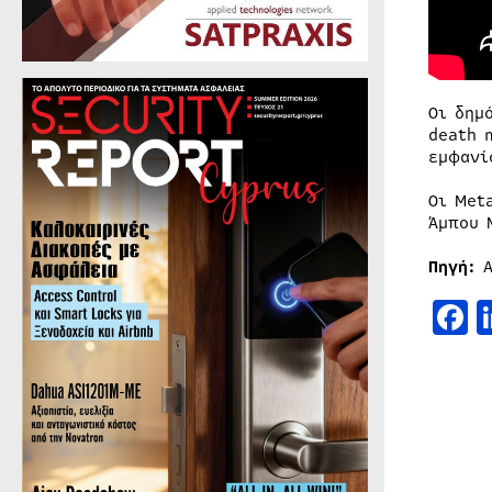
Οι δημ
death 
εμφανί
Οι Met
Άμπου 
Πηγή:
Α
F