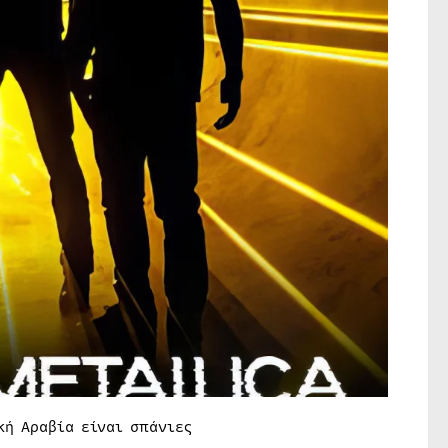
κή Αραβία είναι σπάνιες