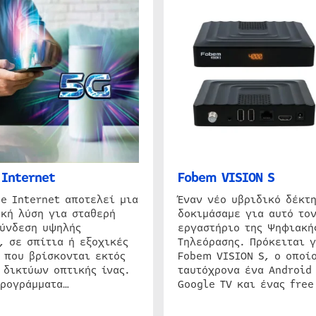
Internet
Fobem VISION S
e Internet αποτελεί μια
Έναν νέο υβριδικό δέκτ
κή λύση για σταθερή
δοκιμάσαμε για αυτό τον
σύνδεση υψηλής
εργαστήριο της Ψηφιακή
, σε σπίτια ή εξοχικές
Τηλεόρασης. Πρόκειται γ
 που βρίσκονται εκτός
Fobem VISION S, ο οποίο
 δικτύων οπτικής ίνας.
ταυτόχρονα ένα Android
προγράμματα…
Google TV και ένας free