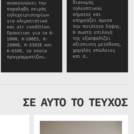
διανομής
ανακοινώνει την
τηλεοπτικού
παραλαβή σειράς
σήματος και
τηλεχειριστηρίων
επηρεάζει άμεσα
για κλιματιστικά
την ποιότητα λήψης.
και air condition.
Η σωστή επιλογή
Πρόκειται για τα K-
της εξασφαλίζει
1000, K-108ES, K-
αξιόπιστη μετάδοση,
2080E, K-3302E και
χαμηλές απώλειες
K-650E, τα οποία
και σ…
προγραμματίζον…
ΣΕ ΑΥΤΟ ΤΟ ΤΕΥΧΟΣ