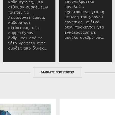
επαγγελματικό
καθημερινές, μια
εργαλείο,
αίθουσα συσκέψεων
σχεδιασμένο για τη
πρέπει να
μείωση του χρόνου
λειτουργεί άμεσα,
εργασίας, ειδικά
καθαρά και
όταν πρόκειται για
αξιόπιστα, είτε
εγκατάσταση με
συμμετέχουν
μεγάλο αριθμό συν…
άνθρωποι από το
ίδιο γραφείο είτε
ομάδες από διαφο…
ΔΙΑΒΑΣΤΕ ΠΕΡΙΣΣΟΤΕΡΑ