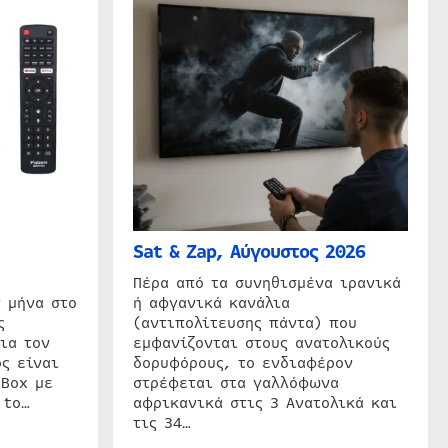
Sat & Zap, Αύγουστος 2026
η
Πέρα από τα συνηθισμένα ιρανικά
 μήνα στο
ή αφγανικά κανάλια
ς
(αντιπολίτευσης πάντα) που
ια τον
εμφανίζονται στους ανατολικούς
ς είναι
δορυφόρους, το ενδιαφέρον
 Box με
στρέφεται στα γαλλόφωνα
 to…
αφρικανικά στις 3 Ανατολικά και
τις 34…