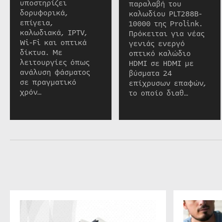
υποστηρίζει
παραλαβή του
δορυφορικά,
καλωδίου PLT288B-
επίγεια,
10000 της Prolink.
καλωδιακά, IPTV,
Πρόκειται για νέας
Wi-Fi και οπτικά
γενιάς ενεργό
δίκτυα. Με
οπτικό καλώδιο
λειτουργίες όπως
HDMI σε HDMI με
ανάλυση φάσματος
βύσματα 24
σε πραγματικό
επίχρυσων επαφών,
χρόν…
το οποίο διαθ…