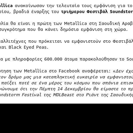
allica
ανακοίνωσαν την τελευταία τους εμφάνιση για το 
ρίου, βραδιά έναρξης του
τριήμερου Φεστιβάλ Soundstor
υλία θα είναι η πρώτη των Metallica στη Σαουδική Αραβ
συγκρότημα που θα κάνει δημόσια εμφάνιση στη χώρα.
καλλιτέχνες που πρόκειται να εμφανιστούν στο Φεστιβάλ
και Black Eyed Peas.
α με πληροφορίες 600.000 άτομα παρακολούθησαν το So
ρτηση των Metallica στο Facebook αναφέρεται: «
Δεν έχ
τον δρόμο μας μια καταπληκτική ευκαιρία να εμφανιστο
 παίξει ποτέ σε ένα μέρος του κόσμου που σπάνια επισ
νώνουμε ότι την Πέμπτη 14 Δεκεμβρίου θα είμαστε το π
undstorm Festival της MDLBeast στο Ριάντ της Σαουδική