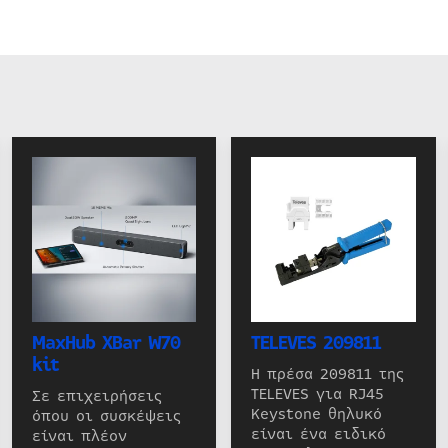
MaxHub XBar W70
TELEVES 209811
kit
Η πρέσα 209811 της
TELEVES για RJ45
Σε επιχειρήσεις
Keystone θηλυκό
όπου οι συσκέψεις
είναι ένα ειδικό
είναι πλέον