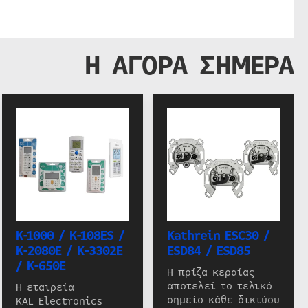
Η ΑΓΟΡΑ ΣΗΜΕΡΑ
K-1000 / K-108ES /
Kathrein ESC30 /
K-2080E / K-3302E
ESD84 / ESD85
/ K-650E
Η πρίζα κεραίας
αποτελεί το τελικό
Η εταιρεία
σημείο κάθε δικτύου
KAL Electronics