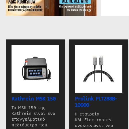
Kathrein MSK 150
Prolink PLT288B-
10000
Το MSK 150 της
Kathrein είναι ένα
Η εταιρεία
επαγγελματικό
KAL Electronics
πεδιόμετρο που
ανακοινώνει νέα