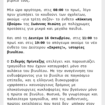
βιβλίο τους.
Μία ώρα αργότερα, στις
08:00
το πρωί, λίγο
πριν χτυπήσει το κουδούνι των σχολείων,
ακούμε -για τρίτη σεζόν- το ένθετο
«Κόκκινη
Σβούρα»
της
Ιωάννας Νιαώτη
με πολύχρωμες
προτάσεις για μικρά και μεγάλα παιδιά.
Και από τη
Δευτέρα 16 Οκτωβρίου
, στις
11:00
το
πρωί και στις
19:00
το απόγευμα ακούμε το νέο
ένθετο του Δεύτερου
«Σκρατς!», ιστορίες
βινυλίου
.
Ο
Σιδερής Πρίντεζης
επιλέγει και παρουσιάζει
τραγούδια που έχουν καταγραφεί μόνο στα
αυλάκια του βινυλίου. Με την αναγέννηση του
ενδιαφέροντος για το βινύλιο σε παγκόσμιο
επίπεδο, και η ελληνική δισκογραφία
«χαράσσει» καινούργιους δρόμους με
ολοκαίνουργιες κυκλοφορίες που βγαίνουν μόνο
ή πρώτα σε βινύλιο. Φυσικά, θα γνωρίσουμε και
παλαιότερα τραγούδια, από τις αυθεντικές,
πρώτες εκτελέσεις που ποτέ δεν μπήκαν στον