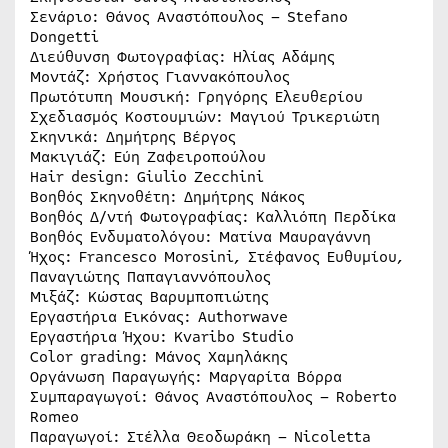
Σενάριο: Θάνος Αναστόπουλος – Stefano
Dongetti
Διεύθυνση Φωτογραφίας: Ηλίας Αδάμης
Μοντάζ: Χρήστος Γιαννακόπουλος
Πρωτότυπη Μουσική: Γρηγόρης Ελευθερίου
Σχεδιασμός Κοστουμιών: Μαγιού Τρικεριώτη
Σκηνικά: Δημήτρης Βέργος
Μακιγιάζ: Εύη Ζαφειροπούλου
Hair design: Giulio Zecchini
Βοηθός Σκηνοθέτη: Δημήτρης Νάκος
Βοηθός Δ/ντή Φωτογραφίας: Καλλιόπη Περδίκα
Βοηθός Ενδυματολόγου: Ματίνα Μαυραγάννη
Ήχος: Francesco Morosini, Στέφανος Ευθυμίου,
Παναγιώτης Παπαγιαννόπουλος
Μιξάζ: Κώστας Βαρυμποπιώτης
Εργαστήρια Εικόνας: Authorwave
Εργαστήρια Ήχου: Kvaribo Studio
Color grading: Μάνος Χαμηλάκης
Οργάνωση Παραγωγής: Μαργαρίτα Βόρρα
Συμπαραγωγοί: Θάνος Αναστόπουλος – Roberto
Romeo
Παραγωγοί: Στέλλα Θεοδωράκη – Nicoletta