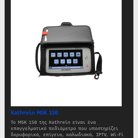
Kathrein MSK 150
Το MSK 150 της Kathrein είναι ένα
επαγγελματικό πεδιόμετρο που υποστηρίζει
δορυφορικά, επίγεια, καλωδιακά, IPTV, Wi-Fi