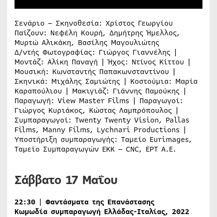
Σενάριο – Σκηνοθεσία: Χρίστος Γεωργίου
Παίζουν: Νεφέλη Κουρή, Δημήτρης Ήμελλος,
Μυρτώ Αλικάκη, Βασίλης Μαγουλιώτης
Δ/ντής Φωτογραφίας: Γιώργος Γιαννέλης |
Μοντάζ: Αλίκη Παναγή | Ήχος: Ντίνος Κίττου |
Μουσική: Κωνσταντής Παπακωνσταντίνου |
Σκηνικά: Μιχάλης Σαμιώτης | Κοστούμια: Μαρία
Καραπούλιου | Μακιγιάζ: Γιάννης Παμούκης |
Παραγωγή: View Master Films | Παραγωγοί:
Γιώργος Κυριάκος, Κώστας Λαμπρόπουλος |
Συμπαραγωγοί: Twenty Twenty Vision, Pallas
Films, Manny Films, Lychnari Productions |
Υποστήριξη συμπαραγωγής: Ταμείο Eurimages,
Ταμείο Συμπαραγωγών EKK – CNC, ΕΡΤ Α.Ε.
Σάββατο 17 Μαΐου
22:30
|
Φαντάσματα της Επανάστασης
Κωμωδία συμπαραγωγή Ελλάδας-Ιταλίας, 2022