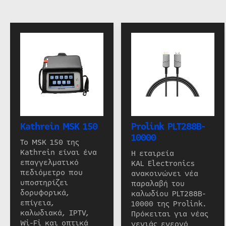
Kathrein MSK 150
Prolink PLT288B-
10000
Το MSK 150 της
Kathrein είναι ένα
Η εταιρεία
επαγγελματικό
KAL Electronics
πεδιόμετρο που
ανακοινώνει νέα
υποστηρίζει
παραλαβή του
δορυφορικά,
καλωδίου PLT288B-
επίγεια,
10000 της Prolink.
καλωδιακά, IPTV,
Πρόκειται για νέας
Wi-Fi και οπτικά
γενιάς ενεργό