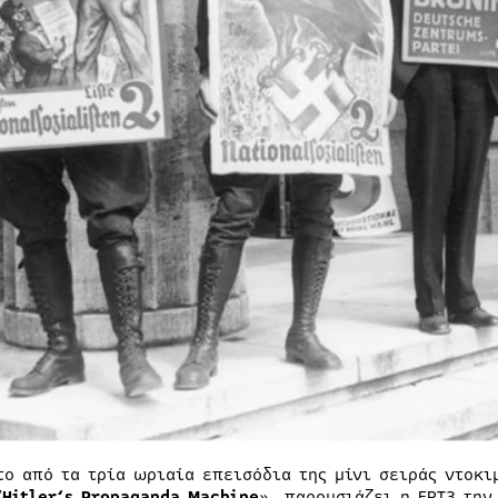
το από τα τρία ωριαία επεισόδια της μίνι σειράς ντοκ
/
Hitler
‘
s
Propaganda
Machine
», παρουσιάζει η ΕΡΤ3 τη