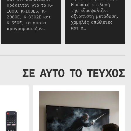
Η σωστή επιλογή
Πρόκειται για τα K-
της εξασφαλίζει
1000, K-108ES, K-
αξιόπιστη μετάδοση,
2080E, K-3302E και
χαμηλές απώλειες
K-650E, τα οποία
και σ…
προγραμματίζον…
ΣΕ ΑΥΤΟ ΤΟ ΤΕΥΧΟΣ