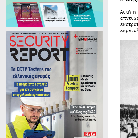
Αυτή η
επιτυχ
εκστρα
εκμετα