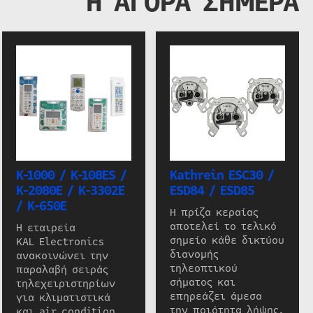
Η ΑΓΟΡΑ ΣΗΜΕΡΑ
K-1000 / K-108ES /
Kathrein ESC30 /
K-2080E / K-3302E
ESD84 / ESD85
/ K-650E
Η πρίζα κεραίας
αποτελεί το τελικό
Η εταιρεία
σημείο κάθε δικτύου
KAL Electronics
διανομής
ανακοινώνει την
τηλεοπτικού
παραλαβή σειράς
σήματος και
τηλεχειριστηρίων
επηρεάζει άμεσα
για κλιματιστικά
την ποιότητα λήψης.
και air condition.