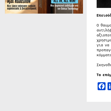
Επεισό
Ο θαυμ
αντιλή
αξιοπο
χρησιμ
για να
προπαγ
κόμματ
Σκηνοθ
Τα επό
F