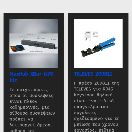
MaxHub XBar W70
TELEVES 209811
kit
Η πρέσα 209811 της
TELEVES για RJ45
Σε επιχειρήσεις
Keystone θηλυκό
όπου οι συσκέψεις
είναι ένα ειδικό
είναι πλέον
επαγγελματικό
καθημερινές, μια
εργαλείο,
αίθουσα συσκέψεων
σχεδιασμένο για τη
πρέπει να
μείωση του χρόνου
λειτουργεί άμεσα,
εργασίας, ειδικά
καθαρά και