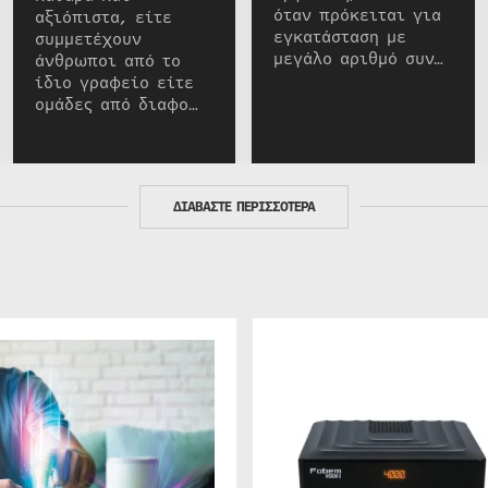
όταν πρόκειται για
αξιόπιστα, είτε
εγκατάσταση με
συμμετέχουν
μεγάλο αριθμό συν…
άνθρωποι από το
ίδιο γραφείο είτε
ομάδες από διαφο…
ΔΙΑΒΑΣΤΕ ΠΕΡΙΣΣΟΤΕΡΑ