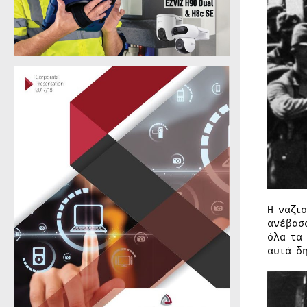
H ναζι
ανέβασ
όλα τα
αυτά δ