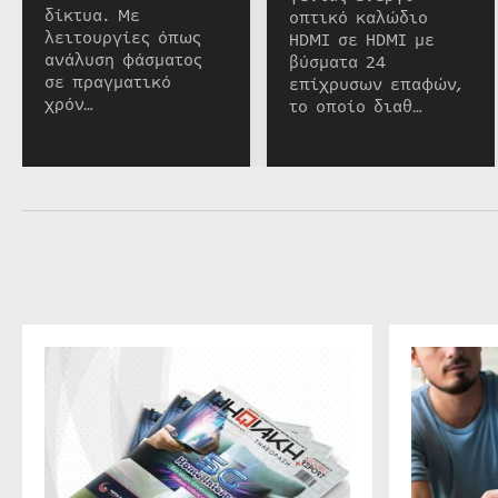
δίκτυα. Με
οπτικό καλώδιο
λειτουργίες όπως
HDMI σε HDMI με
ανάλυση φάσματος
βύσματα 24
σε πραγματικό
επίχρυσων επαφών,
χρόν…
το οποίο διαθ…