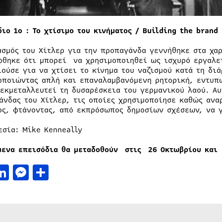
διο 1ο : Το χτίσιμο του κινήματος / Building the brand
ασμός του Χίτλερ για την προπαγάνδα γεννήθηκε στα χα
φθηκε ότι μπορεί να χρησιμοποιηθεί ως ισχυρό εργαλε
ιούσε για να χτίσει το κίνημα του ναζισμού κατά τη δι
οποιώντας απλή και επαναλαμβανόμενη ρητορική, εντυπω
 εκμεταλλευτεί τη δυσαρέσκεια του γερμανικού λαού. Αυ
άνδας του Χίτλερ, τις οποίες χρησιμοποίησε καθώς αναρ
ος, φτάνοντας, από εκπρόσωπος δημοσίων σχέσεων, να γ
εσία: Mike Kenneally
μενα επεισόδια θα μεταδοθούν στις 26 Οκτωβρίου και 
acebook
LinkedIn
Messenger
Μοιραστείτε