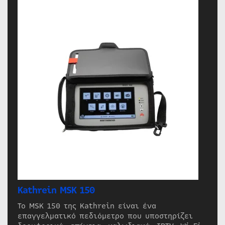
Kathrein MSK 150
Το MSK 150 της Kathrein είναι ένα
επαγγελματικό πεδιόμετρο που υποστηρίζει