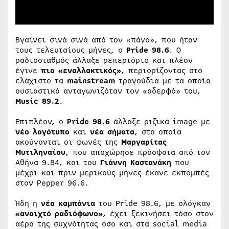
Βγαίνει σιγά σιγά από τον «πάγο», που ήταν
τους τελευταίους μήνες, ο
Pride 98.6
. Ο
ραδιοσταθμός άλλαξε ρεπερτόριο και πλέον
έγινε
πιο «εναλλακτικός»
, περιορίζοντας στο
ελάχιστο τα
mainstream
τραγούδια με τα οποία
ουσιαστικά ανταγωνιζόταν τον «αδερφό» του,
Music 89.2
.
Επιπλέον, ο
Pride 98.6
άλλαξε ριζικά image με
νέο λογότυπο
και
νέα σήματα
, στα οποία
ακούγονται οι φωνές της
Μαργαρίτας
Μυτιληναίου
, που αποχώρησε πρόσφατα από τον
Αθήνα 9.84, και του
Γιάννη Καστανάκη
που
μέχρι και πριν μερικούς μήνες έκανε εκπομπές
στον Pepper 96.6.
Ήδη η
νέα καμπάνια
του Pride 98.6, με σλόγκαν
«ανοιχτό ραδιόφωνο»
, έχει ξεκινήσει τόσο στον
αέρα της συχνότητας όσο και στα social media