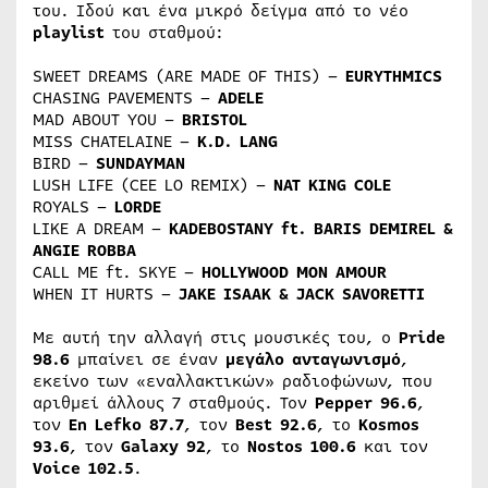
του. Ιδού και ένα μικρό δείγμα από το νέο
playlist
του σταθμού:
SWEET DREAMS (ARE MADE OF THIS) –
EURYTHMICS
CHASING PAVEMENTS –
ADELE
MAD ABOUT YOU –
BRISTOL
MISS CHATELAINE –
K.D. LANG
BIRD –
SUNDAYMAN
LUSH LIFE (CEE LO REMIX) –
NAT KING COLE
ROYALS –
LORDE
LIKE A DREAM –
KADEBOSTANY ft. BARIS DEMIREL &
ANGIE ROBBA
CALL ME ft. SKYE –
HOLLYWOOD MON AMOUR
WHEN IT HURTS –
JAKE ISAAK & JACK SAVORETTI
Με αυτή την αλλαγή στις μουσικές του, ο
Pride
98.6
μπαίνει σε έναν
μεγάλο ανταγωνισμό
,
εκείνο των «εναλλακτικών» ραδιοφώνων, που
αριθμεί άλλους 7 σταθμούς. Τον
Pepper 96.6
,
τον
En Lefko 87.7
, τον
Best 92.6
, το
Kosmos
93.6
, τον
Galaxy 92
, το
Nostos 100.6
και τον
Voice 102.5
.