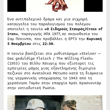
Ένα αντιπολεμικό δράμα και μια αιχμηρή
καταγγελία του παραλογισμού του πολέμου
αποτελεί η ταινία
«Ο Σιδηρούς Σταυρός/Cross οf
Iron»
, παραγωγής ΗΠΑ 1977,σε σκηνοθεσία του
Σαμ Πέκινπα, που προβάλλει η ΕΡΤ3 την
Κυριακή
5 Νοεμβρίου
στις
22:30.
Η ταινία βασίζεται στο μυθιστόρημα «Steiner —
Das geduldige Fleisch / The Willing Flesh»
(1955) του Βίλλυ Χάινριχ που εξιστορεί τις
εμπειρίες μάχης μιας εξαντλημένης διμοιρία
πεζικού στο Ανατολικό Μέτωπο κατά τη διάρκεια
της γερμανικής υποχώρησης το 1943 από τη
χερσόνησο Ταμάν στην επαρχία Κράι Κρασνοντάρ
στην νοτιοδυτική Ρωσία.