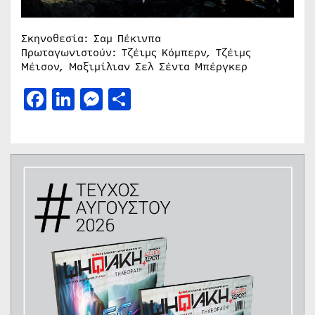
Σκηνοθεσία: Σαμ Πέκινπα
Πρωταγωνιστούν: Τζέιμς Κόμπερν, Τζέιμς
Μέισον, Μαξιμίλιαν Σελ Σέντα Μπέργκερ
Facebook
LinkedIn
Messenger
Μοιραστείτε