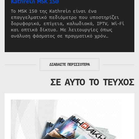
Kathrein MSK 150
Το MSK 150 της Kathrein είναι ένα
επαγγελματικό πεδιόμετρο που υποστηρίζει
δορυφορικά, επίγεια, καλωδιακά, IPTV, Wi-Fi
και οπτικά δίκτυα. Με λειτουργίες όπως
ανάλυση φάσματος σε πραγματικό χρόν…
ΔΙΑΒΑΣΤΕ ΠΕΡΙΣΣΟΤΕΡΑ
ΣΕ ΑΥΤΟ ΤΟ ΤΕΥΧΟΣ