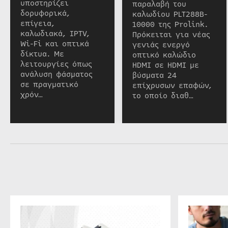
υποστηρίζει
παραλαβή του
δορυφορικά,
καλωδίου PLT288B-
επίγεια,
10000 της Prolink.
καλωδιακά, IPTV,
Πρόκειται για νέας
Wi-Fi και οπτικά
γενιάς ενεργό
δίκτυα. Με
οπτικό καλώδιο
λειτουργίες όπως
HDMI σε HDMI με
ανάλυση φάσματος
βύσματα 24
σε πραγματικό
επίχρυσων επαφών,
χρόν…
το οποίο διαθ…