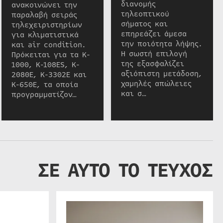
διανομής
ανακοινώνει την
τηλεοπτικού
παραλαβή σειράς
σήματος και
τηλεχειριστηρίων
επηρεάζει άμεσα
για κλιματιστικά
την ποιότητα λήψης.
και air condition.
Η σωστή επιλογή
Πρόκειται για τα K-
της εξασφαλίζει
1000, K-108ES, K-
αξιόπιστη μετάδοση,
2080E, K-3302E και
χαμηλές απώλειες
K-650E, τα οποία
και σ…
προγραμματίζον…
ΣΕ ΑΥΤΟ ΤΟ ΤΕΥΧΟΣ