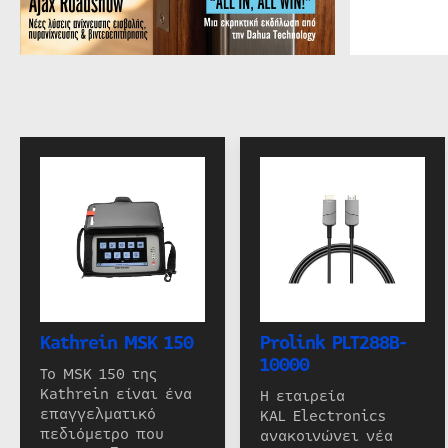
Kathrein MSK 150
Prolink PLT288B-
10000
Το MSK 150 της
Kathrein είναι ένα
Η εταιρεία
επαγγελματικό
KAL Electronics
πεδιόμετρο που
ανακοινώνει νέα