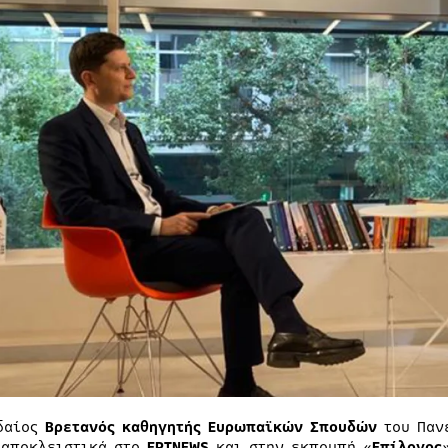
δαίος
Βρετανός καθηγητής Ευρωπαϊκών Σπουδών
του Παν
 αποκλειστικά στο
ΕΡΤNEWS
και στην εκπομπή «
Επίλογος