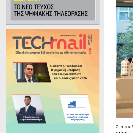
Ο σπου
μιλάει