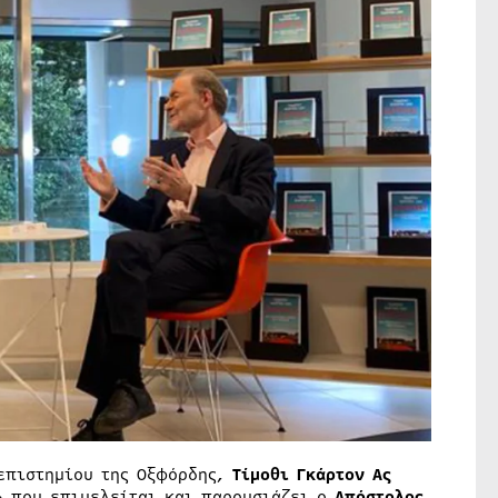
επιστημίου της Οξφόρδης,
Τίμοθι Γκάρτον Ας
» που επιμελείται και παρουσιάζει ο
Απόστολος