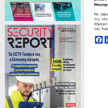
Μαγγηρ
Με αφο
τις νέ
σήμερα
της Ευ
F