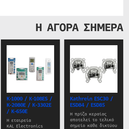
Η ΑΓΟΡΑ ΣΗΜΕΡΑ
K-1000 / K-108ES /
Kathrein ESC30 /
K-2080E / K-3302E
ESD84 / ESD85
/ K-650E
Η πρίζα κεραίας
αποτελεί το τελικό
Η εταιρεία
σημείο κάθε δικτύου
KAL Electronics