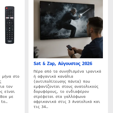
Sat & Zap, Αύγουστος 2026
η
Πέρα από τα συνηθισμένα ιρανικά
 μήνα στο
ή αφγανικά κανάλια
ς
(αντιπολίτευσης πάντα) που
ια τον
εμφανίζονται στους ανατολικούς
ς είναι
δορυφόρους, το ενδιαφέρον
 Box με
στρέφεται στα γαλλόφωνα
 to…
αφρικανικά στις 3 Ανατολικά και
τις 34…