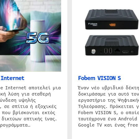
Internet
Fobem VISION S
e Internet αποτελεί μια
Έναν νέο υβριδικό δέκτ
κή λύση για σταθερή
δοκιμάσαμε για αυτό τον
σύνδεση υψηλής
εργαστήριο της Ψηφιακή
, σε σπίτια ή εξοχικές
Τηλεόρασης. Πρόκειται γ
 που βρίσκονται εκτός
Fobem VISION S, ο οποίο
 δικτύων οπτικής ίνας.
ταυτόχρονα ένα Android
προγράμματα…
Google TV και ένας free