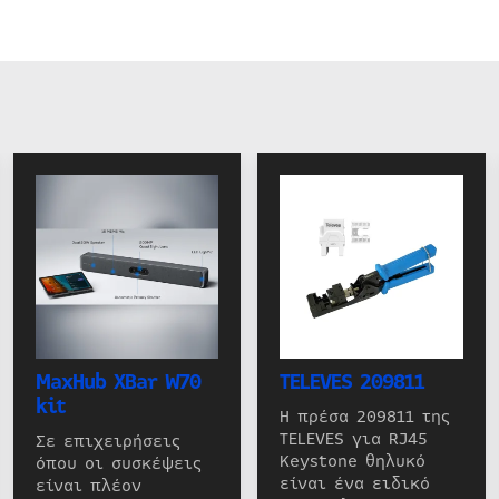
MaxHub XBar W70
TELEVES 209811
kit
Η πρέσα 209811 της
TELEVES για RJ45
Σε επιχειρήσεις
Keystone θηλυκό
όπου οι συσκέψεις
είναι ένα ειδικό
είναι πλέον