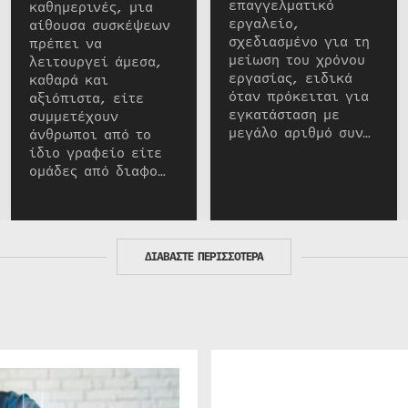
επαγγελματικό
καθημερινές, μια
εργαλείο,
αίθουσα συσκέψεων
σχεδιασμένο για τη
πρέπει να
μείωση του χρόνου
λειτουργεί άμεσα,
εργασίας, ειδικά
καθαρά και
όταν πρόκειται για
αξιόπιστα, είτε
εγκατάσταση με
συμμετέχουν
μεγάλο αριθμό συν…
άνθρωποι από το
ίδιο γραφείο είτε
ομάδες από διαφο…
ΔΙΑΒΑΣΤΕ ΠΕΡΙΣΣΟΤΕΡΑ