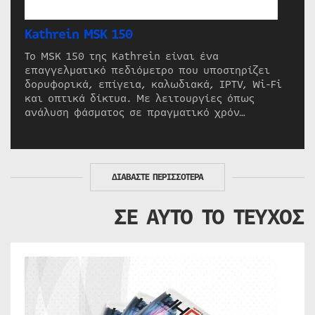
Kathrein MSK 150
Το MSK 150 της Kathrein είναι ένα
επαγγελματικό πεδιόμετρο που υποστηρίζει
δορυφορικά, επίγεια, καλωδιακά, IPTV, Wi-Fi
και οπτικά δίκτυα. Με λειτουργίες όπως
ανάλυση φάσματος σε πραγματικό χρόν…
ΔΙΑΒΑΣΤΕ ΠΕΡΙΣΣΟΤΕΡΑ
ΣΕ ΑΥΤΟ ΤΟ ΤΕΥΧΟΣ