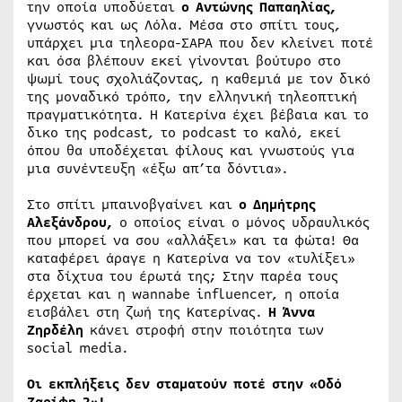
την οποία υποδύεται
ο Αντώνης Παπαηλίας,
γνωστός και ως Λόλα. Μέσα στο σπίτι τους,
υπάρχει μια τηλεορα-ΣΑΡΑ που δεν κλείνει ποτέ
και όσα βλέπουν εκεί γίνονται βούτυρο στο
ψωμί τους σχολιάζοντας, η καθεμιά με τον δικό
της μοναδικό τρόπο, την ελληνική τηλεοπτική
πραγματικότητα. Η Κατερίνα έχει βέβαια και το
δικο της podcast, το podcast το καλό, εκεί
όπου θα υποδέχεται φίλους και γνωστούς για
μια συνέντευξη «έξω απ’τα δόντια».
Στο σπίτι μπαινοβγαίνει και
ο Δημήτρης
Αλεξάνδρου,
ο οποίος είναι ο μόνος υδραυλικός
που μπορεί να σου «αλλάξει» και τα φώτα! Θα
καταφέρει άραγε η Κατερίνα να τον «τυλίξει»
στα δίχτυα του έρωτά της; Στην παρέα τους
έρχεται και η wannabe influencer, η οποία
εισβάλει στη ζωή της Κατερίνας.
Η Άννα
Ζηρδέλη
κάνει στροφή στην ποιότητα των
social media.
Οι εκπλήξεις δεν σταματούν ποτέ στην «Οδό
Ζαρίφη 2»!