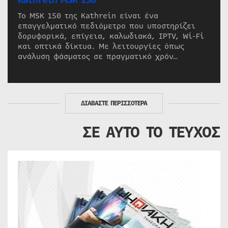
Kathrein MSK 150
Το MSK 150 της Kathrein είναι ένα
επαγγελματικό πεδιόμετρο που υποστηρίζει
δορυφορικά, επίγεια, καλωδιακά, IPTV, Wi-Fi
και οπτικά δίκτυα. Με λειτουργίες όπως
ανάλυση φάσματος σε πραγματικό χρόν…
ΔΙΑΒΑΣΤΕ ΠΕΡΙΣΣΟΤΕΡΑ
ΣΕ ΑΥΤΟ ΤΟ ΤΕΥΧΟΣ