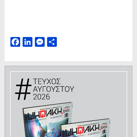
Facebook
LinkedIn
Messenger
Μοιραστείτε