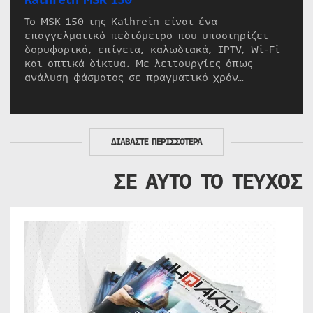
Kathrein MSK 150
Το MSK 150 της Kathrein είναι ένα
επαγγελματικό πεδιόμετρο που υποστηρίζει
δορυφορικά, επίγεια, καλωδιακά, IPTV, Wi-Fi
και οπτικά δίκτυα. Με λειτουργίες όπως
ανάλυση φάσματος σε πραγματικό χρόν…
ΔΙΑΒΑΣΤΕ ΠΕΡΙΣΣΟΤΕΡΑ
ΣΕ ΑΥΤΟ ΤΟ ΤΕΥΧΟΣ