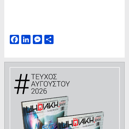
Facebook
LinkedIn
Messenger
Μοιραστείτε