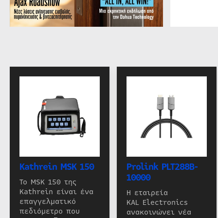
Kathrein MSK 150
Prolink PLT288B-
10000
Το MSK 150 της
Kathrein είναι ένα
Η εταιρεία
επαγγελματικό
KAL Electronics
πεδιόμετρο που
ανακοινώνει νέα