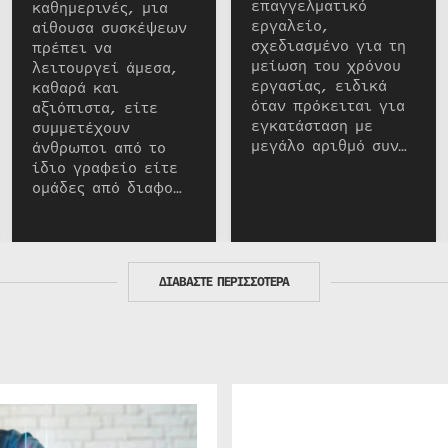
επαγγελματικό
καθημερινές, μια
εργαλείο,
αίθουσα συσκέψεων
σχεδιασμένο για τη
πρέπει να
μείωση του χρόνου
λειτουργεί άμεσα,
εργασίας, ειδικά
καθαρά και
όταν πρόκειται για
αξιόπιστα, είτε
εγκατάσταση με
συμμετέχουν
μεγάλο αριθμό συν…
άνθρωποι από το
ίδιο γραφείο είτε
ομάδες από διαφο…
ΔΙΑΒΑΣΤΕ ΠΕΡΙΣΣΟΤΕΡΑ