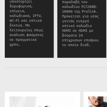
υποστηρίζει
παραλαβή του
δορυφορικά,
καλωδίου PLT288B-
επίγεια,
10000 της Prolink.
καλωδιακά, IPTV,
Πρόκειται για νέας
Wi-Fi και οπτικά
γενιάς ενεργό
δίκτυα. Με
οπτικό καλώδιο
λειτουργίες όπως
HDMI σε HDMI με
ανάλυση φάσματος
βύσματα 24
σε πραγματικό
επίχρυσων επαφών,
χρόν…
το οποίο διαθ…