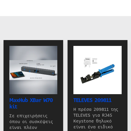
MaxHub XBar W70
TELEVES 209811
kit
Η πρέσα 209811 της
TELEVES για RJ45
Σε επιχειρήσεις
Keystone θηλυκό
όπου οι συσκέψεις
είναι ένα ειδικό
είναι πλέον