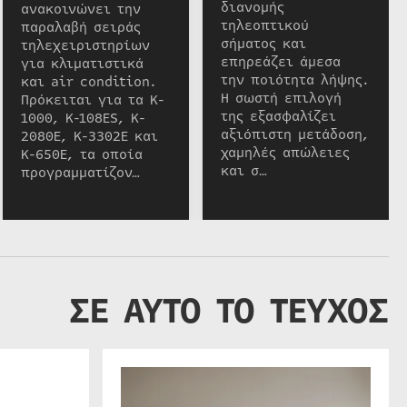
διανομής
ανακοινώνει την
τηλεοπτικού
παραλαβή σειράς
σήματος και
τηλεχειριστηρίων
επηρεάζει άμεσα
για κλιματιστικά
την ποιότητα λήψης.
και air condition.
Η σωστή επιλογή
Πρόκειται για τα K-
της εξασφαλίζει
1000, K-108ES, K-
αξιόπιστη μετάδοση,
2080E, K-3302E και
χαμηλές απώλειες
K-650E, τα οποία
και σ…
προγραμματίζον…
ΣΕ ΑΥΤΟ ΤΟ ΤΕΥΧΟΣ