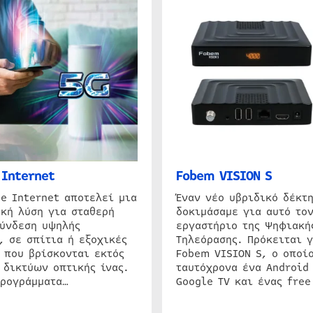
Internet
Fobem VISION S
e Internet αποτελεί μια
Έναν νέο υβριδικό δέκτ
κή λύση για σταθερή
δοκιμάσαμε για αυτό τον
σύνδεση υψηλής
εργαστήριο της Ψηφιακή
, σε σπίτια ή εξοχικές
Τηλεόρασης. Πρόκειται γ
 που βρίσκονται εκτός
Fobem VISION S, ο οποίο
 δικτύων οπτικής ίνας.
ταυτόχρονα ένα Android
προγράμματα…
Google TV και ένας free