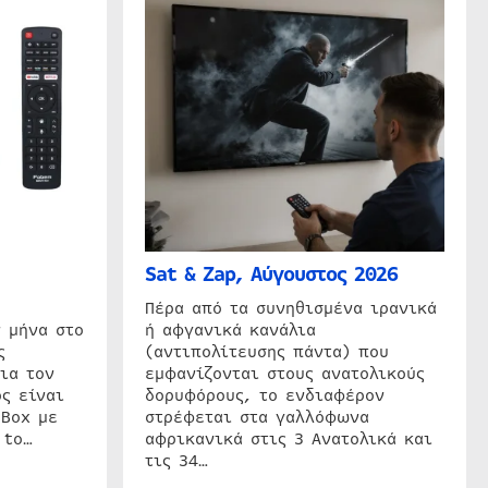
Sat & Zap, Αύγουστος 2026
η
Πέρα από τα συνηθισμένα ιρανικά
 μήνα στο
ή αφγανικά κανάλια
ς
(αντιπολίτευσης πάντα) που
ια τον
εμφανίζονται στους ανατολικούς
ς είναι
δορυφόρους, το ενδιαφέρον
 Box με
στρέφεται στα γαλλόφωνα
 to…
αφρικανικά στις 3 Ανατολικά και
τις 34…