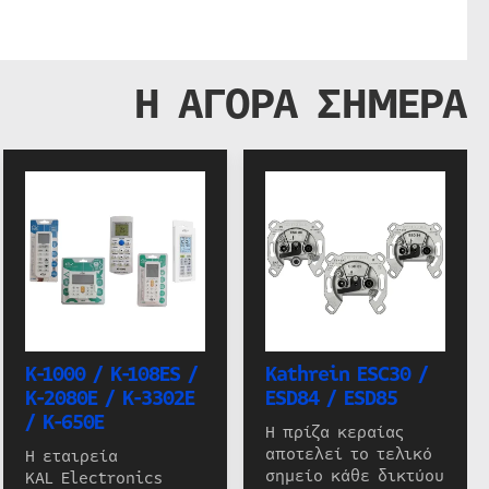
Η ΑΓΟΡΑ ΣΗΜΕΡΑ
K-1000 / K-108ES /
Kathrein ESC30 /
K-2080E / K-3302E
ESD84 / ESD85
/ K-650E
Η πρίζα κεραίας
αποτελεί το τελικό
Η εταιρεία
σημείο κάθε δικτύου
KAL Electronics