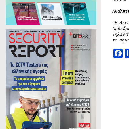
Αναλυτ
“
Η Αττ
Πρόεδρ
Τηλεοπ
το σήμ
F