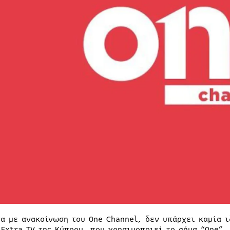
α με ανακοίνωση του One Channel, δεν υπάρχει καμία ι
 Extra TV της Κύπρου, που χρησιμοποιεί το σήμα “One”.