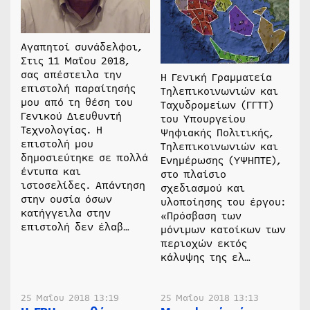
Αγαπητοί συνάδελφοι,
Στις 11 Μαΐου 2018,
σας απέστειλα την
Η Γενική Γραμματεία
επιστολή παραίτησής
Τηλεπικοινωνιών και
μου από τη θέση του
Ταχυδρομείων (ΓΓΤΤ)
Γενικού Διευθυντή
του Υπουργείου
Τεχνολογίας. Η
Ψηφιακής Πολιτικής,
επιστολή μου
Τηλεπικοινωνιών και
δημοσιεύτηκε σε πολλά
Ενημέρωσης (ΥΨΗΠΤΕ),
έντυπα και
στο πλαίσιο
ιστοσελίδες. Απάντηση
σχεδιασμού και
στην ουσία όσων
υλοποίησης του έργου:
κατήγγειλα στην
«Πρόσβαση των
επιστολή δεν έλαβ…
μόνιμων κατοίκων των
περιοχών εκτός
κάλυψης της ελ…
25 Μαΐου 2018 13:19
25 Μαΐου 2018 13:13