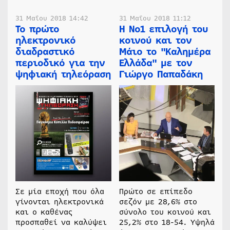
31 Μαΐου 2018 14:42
31 Μαΐου 2018 11:12
Το πρώτο
Η Νο1 επιλογή του
ηλεκτρονικό
κοινού και τον
διαδραστικό
Μάιο το "Καλημέρα
περιοδικό για την
Ελλάδα" με τον
ψηφιακή τηλεόραση
Γιώργο Παπαδάκη
Σε μία εποχή που όλα
Πρώτο σε επίπεδο
γίνονται ηλεκτρονικά
σεζόν με 28,6% στο
και ο καθένας
σύνολο του κοινού και
προσπαθεί να καλύψει
25,2% στο 18-54. Υψηλά