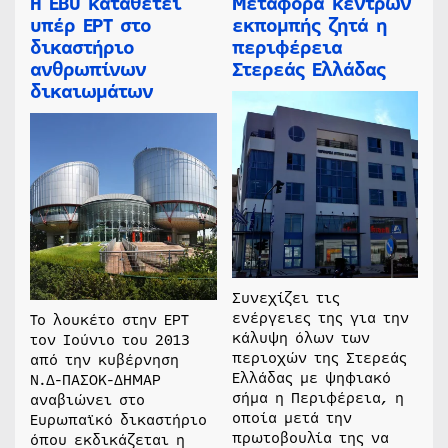
Η EBU καταθέτει
Μεταφορά κέντρων
υπέρ ΕΡΤ στο
εκπομπής ζητά η
δικαστήριο
περιφέρεια
ανθρωπίνων
Στερεάς Ελλάδας
δικαιωμάτων
Συνεχίζει τις
ενέργειες της για την
Το λουκέτο στην ΕΡΤ
κάλυψη όλων των
τον Ιούνιο του 2013
περιοχών της Στερεάς
από την κυβέρνηση
Ελλάδας με ψηφιακό
Ν.Δ-ΠΑΣΟΚ-ΔΗΜΑΡ
σήμα η Περιφέρεια, η
αναβιώνει στο
οποία μετά την
Ευρωπαϊκό δικαστήριο
πρωτοβουλία της να
όπου εκδικάζεται η