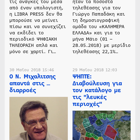
τις ανάγκες του μέσα
ήταν τα ποσοστά
από έναν υπολογιστή,
τηλεθέασης για τον
η LIBRA PRESS δεν θα
Γιώργο Παπαδάκη και
μπορούσε να μείνει
τη δημοσιογραφική
πίσω και να συνεχίζει
ομάδα του «ΚΑΛΗΜΕΡΑ
να εκδίδει το
ΕΛΛΑΔΑ» και για το
περιοδικό ΨΗΦΙΑΚΗ
μήνα Μάιο (01 –
ΤΗΛΕΟΡΑΣΗ απλά και
28.05.2018) με μερίδιο
μόνο σε χαρτί. Γι…
τηλεθέασης 22,1%…
30 Μαΐου 2018 15:46
29 Μαΐου 2018 12:03
Ο Ν. Μιχαλιτσης
ΨΗΠΤΕ:
απαντά στις …
Διαβούλευση για
διαρροές
τον κατάλογο με
τις "λευκές
περιοχές"