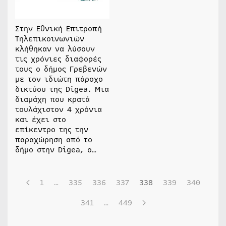
Στην Εθνική Επιτροπή
Τηλεπικοινωνιών
κλήθηκαν να λύσουν
τις χρόνιες διαφορές
τους ο δήμος Γρεβενών
με τον ιδιώτη πάροχο
δικτύου της Digea. Μια
διαμάχη που κρατά
τουλάχιστον 4 χρόνια
και έχει στο
επίκεντρο της την
παραχώρηση από το
δήμο στην Digea, ο…
1
…
335
336
337
338
339
340
341
…
449