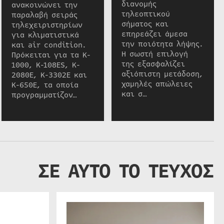
διανομής
ανακοινώνει την
τηλεοπτικού
παραλαβή σειράς
σήματος και
τηλεχειριστηρίων
επηρεάζει άμεσα
για κλιματιστικά
την ποιότητα λήψης.
και air condition.
Η σωστή επιλογή
Πρόκειται για τα K-
της εξασφαλίζει
1000, K-108ES, K-
αξιόπιστη μετάδοση,
2080E, K-3302E και
χαμηλές απώλειες
K-650E, τα οποία
και σ…
προγραμματίζον…
ΣΕ ΑΥΤΟ ΤΟ ΤΕΥΧΟΣ