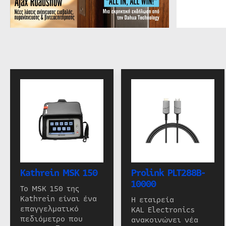
Kathrein MSK 150
Prolink PLT288B-
10000
Το MSK 150 της
Kathrein είναι ένα
Η εταιρεία
επαγγελματικό
KAL Electronics
πεδιόμετρο που
ανακοινώνει νέα