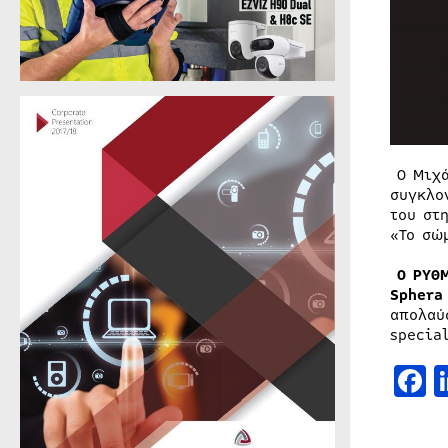
Ο Μιχά
συγκλο
του στ
«Το σώ
Ο ΡΥΘΜ
Sphera
απολαύ
specia
F