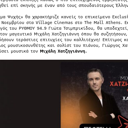
ηθεί επί σκηνής με έναν από τους σπουδαιότερους Έλλην
μα Ψυχής» θα χαρακτήριζε κανείς το επικείμενο Exclus
7 Νοεμβρίου στα Village Cinemas στο The Mall Athens. 
γός του ΡΥΘΜΟΥ 94.9 Γιώτα Τσιμπρικίδου, θα υποδεχτεί
 τον μαγευτικό Μιχάλη Χατζηγιάννη όπου θα συζητήσουν
δήσουν τεράστιες επιτυχίες του καλλιτέχνη! Επίτιμος κ
λος μουσικοσυνθέτης και σολίστ του πιάνου, Γιώργος Χα
ύσει μουσικά τον
Μιχάλη Χατζηγιάννη.