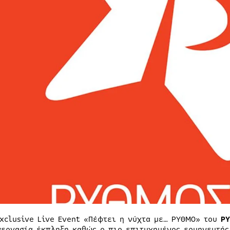
Exclusive Live Event «Πέφτει η νύχτα με… ΡΥΘΜΟ» του
ΡΥ
νεργασία έκπληξη καθώς ο πιο επιτυχημένος ερμηνευτής