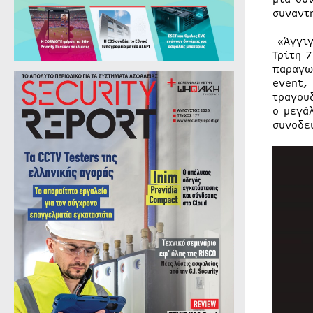
συναντ
«Άγγιγ
Τρίτη 
παραγω
event,
τραγου
ο μεγά
συνοδε