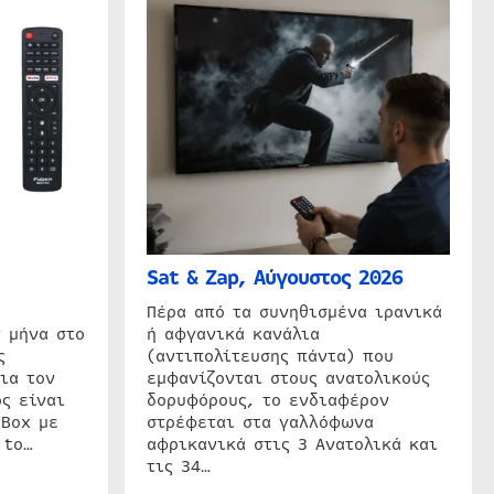
Sat & Zap, Αύγουστος 2026
η
Πέρα από τα συνηθισμένα ιρανικά
 μήνα στο
ή αφγανικά κανάλια
ς
(αντιπολίτευσης πάντα) που
ια τον
εμφανίζονται στους ανατολικούς
ς είναι
δορυφόρους, το ενδιαφέρον
 Box με
στρέφεται στα γαλλόφωνα
 to…
αφρικανικά στις 3 Ανατολικά και
τις 34…