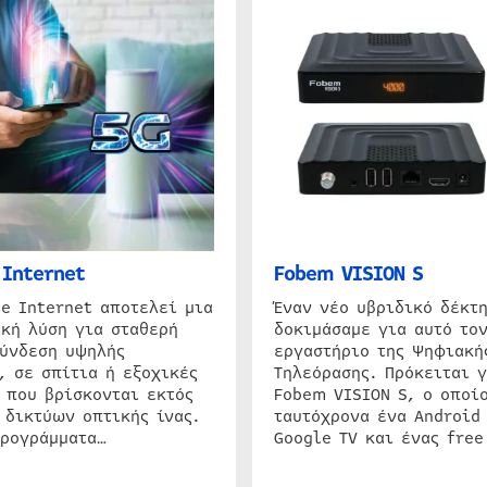
Internet
Fobem VISION S
e Internet αποτελεί μια
Έναν νέο υβριδικό δέκτ
κή λύση για σταθερή
δοκιμάσαμε για αυτό τον
σύνδεση υψηλής
εργαστήριο της Ψηφιακή
, σε σπίτια ή εξοχικές
Τηλεόρασης. Πρόκειται γ
 που βρίσκονται εκτός
Fobem VISION S, ο οποίο
 δικτύων οπτικής ίνας.
ταυτόχρονα ένα Android
προγράμματα…
Google TV και ένας free