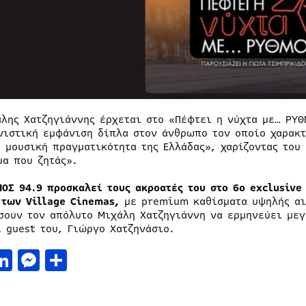
λης Χατζηγιάννης έρχεται στο «Πέφτει η νύχτα με… ΡΥΘ
νιστική εμφάνιση δίπλα στον άνθρωπο τον οποίο χαρακτ
η μουσική πραγματικότητα της Ελλάδας», χαρίζοντας του
μα που ζητάς».
ΟΣ 94.9 προσκαλεί τους ακροατές του στο 6ο exclusive
 των Village Cinemas,
με premium καθίσματα υψηλής αισ
σουν τον απόλυτο Μιχάλη Χατζηγιάννη να ερμηνεύει μεγ
l guest του, Γιώργο Χατζηνάσιο.
acebook
LinkedIn
Messenger
Μοιραστείτε