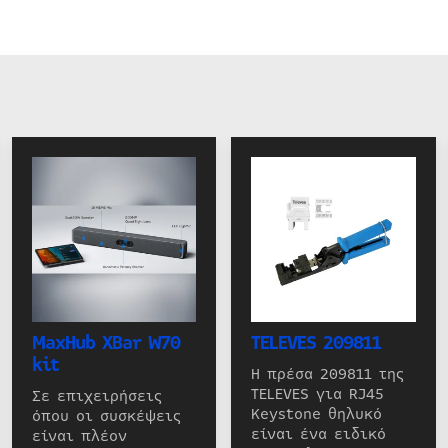
MaxHub XBar W70
TELEVES 209811
kit
Η πρέσα 209811 της
TELEVES για RJ45
Σε επιχειρήσεις
Keystone θηλυκό
όπου οι συσκέψεις
είναι ένα ειδικό
είναι πλέον