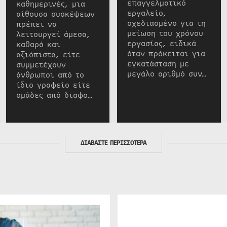
επαγγελματικό
καθημερινές, μια
εργαλείο,
αίθουσα συσκέψεων
σχεδιασμένο για τη
πρέπει να
μείωση του χρόνου
λειτουργεί άμεσα,
εργασίας, ειδικά
καθαρά και
όταν πρόκειται για
αξιόπιστα, είτε
εγκατάσταση με
συμμετέχουν
μεγάλο αριθμό συν…
άνθρωποι από το
ίδιο γραφείο είτε
ομάδες από διαφο…
ΔΙΑΒΑΣΤΕ ΠΕΡΙΣΣΟΤΕΡΑ