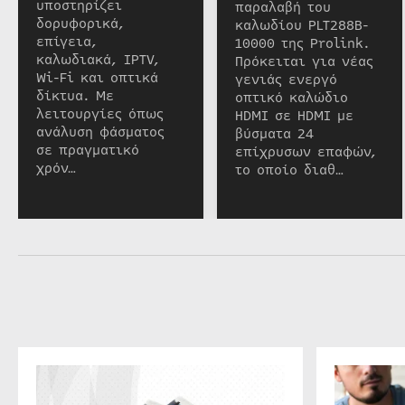
υποστηρίζει
παραλαβή του
δορυφορικά,
καλωδίου PLT288B-
επίγεια,
10000 της Prolink.
καλωδιακά, IPTV,
Πρόκειται για νέας
Wi-Fi και οπτικά
γενιάς ενεργό
δίκτυα. Με
οπτικό καλώδιο
λειτουργίες όπως
HDMI σε HDMI με
ανάλυση φάσματος
βύσματα 24
σε πραγματικό
επίχρυσων επαφών,
χρόν…
το οποίο διαθ…