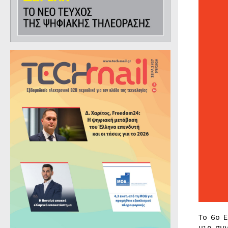
To 6o 
μια συ