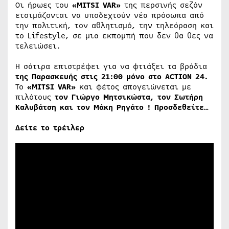
Οι ήρωες του
«
MITSI
VAR
»
της περσινής σεζόν
ετοιμάζονται να υποδεχτούν νέα πρόσωπα από
την πολιτική, τον αθλητισμό, την τηλεόραση και
το Lifestyle, σε μια εκπομπή που δεν θα θες να
τελειώσει.
Η σάτιρα επιστρέφει για να φτιάξει τα βράδια
της Παρασκευής στις 21:00
μόνο στο
ACTION
24.
Το
«
MITSI
VAR
»
και φέτος απογειώνεται με
πιλότους
τον Γιώργο Μητσικώστα​,
τον Σωτήρη
Καλυβάτσ​η
και τον Μάκη Ρηγάτο​
!
Προσδεθείτε…
Δείτε το τρέιλερ