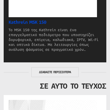
Kathrein MSK 150
Το MSK 150 της Kathrein είναι ένα
επαγγελματικό πεδιόμετρο που υποστηρίζει
δορυφορικά, επίγεια, καλωδιακά, IPTV, Wi-Fi
και οπτικά δίκτυα. Με λειτουργίες όπως
ανάλυση φάσματος σε πραγματικό χρόν…
ΔΙΑΒΑΣΤΕ ΠΕΡΙΣΣΟΤΕΡΑ
ΣΕ ΑΥΤΟ ΤΟ ΤΕΥΧΟΣ