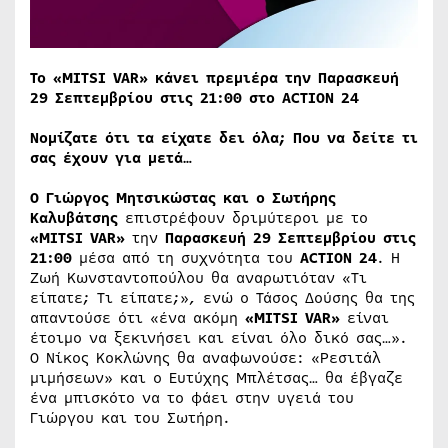
Το «
MITSI
VAR
» κάνει πρεμιέρα την Παρασκευή
29 Σεπτεμβρίου στις 21:00 στο
ACTION
24
Νομίζατε ότι τα είχατε δει όλα; Που να δείτε τι
σας έχουν για μετά…
Ο Γιώργος Μητσικώστας και ο Σωτήρης
Καλυβάτσης
επιστρέφουν δριμύτεροι με το
«
MITSI
VAR
»
την
Παρασκευή 29 Σεπτεμβρίου στις
21:00
μέσα από τη συχνότητα του
ACTION
24
. Η
Ζωή Κωνσταντοπούλου θα αναρωτιόταν «Τι
είπατε; Τι είπατε;», ενώ ο Τάσος Δούσης θα της
απαντούσε ότι «ένα ακόμη
«
MITSI
VAR
»
είναι
έτοιμο να ξεκινήσει και είναι όλο δικό σας…».
Ο Νίκος Κοκλώνης θα αναφωνούσε: «Ρεσιτάλ
μιμήσεων» και ο Ευτύχης Μπλέτσας… θα έβγαζε
ένα μπισκότο να το φάει στην υγειά του
Γιώργου και του Σωτήρη.